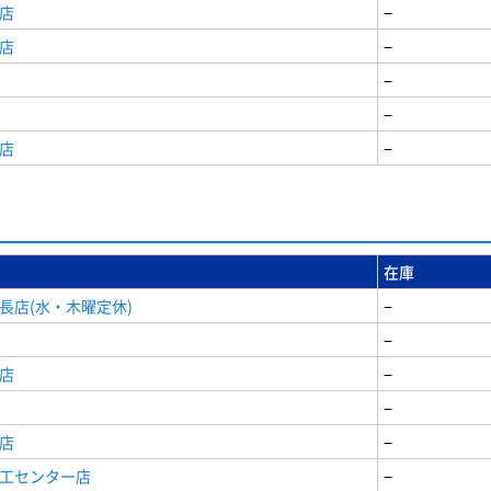
店
−
店
−
−
−
店
−
在庫
長店(水・木曜定休)
−
−
店
−
−
店
−
商工センター店
−