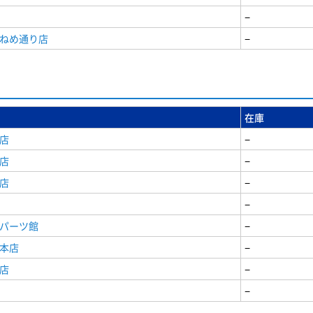
−
うねめ通り店
−
在庫
店
−
店
−
店
−
−
原パーツ館
−
原本店
−
店
−
−