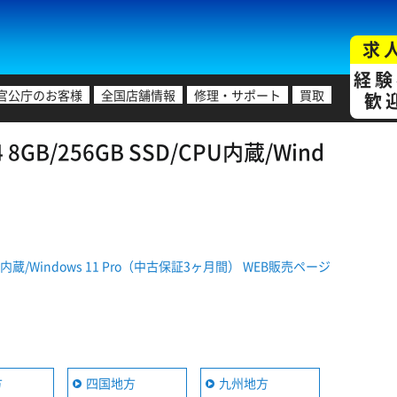
求
経験
官公庁のお客様
全国店舗情報
修理・サポート
買取
歓
8GB/256GB SSD/CPU内蔵/Wind
D/CPU内蔵/Windows 11 Pro（中古保証3ヶ月間） WEB販売ページ
方
四国地方
九州地方