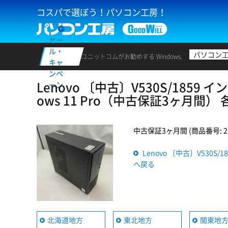
コスパで選ぼう！パソコン工房！
セー
ル・
パソコン
ユニットコムがお勧めする Windows.
キャ
ンペ
Lenovo 〔中古〕V530S/1859 イン
ーン
ows 11 Pro（中古保証3ヶ月間
中古保証3ヶ月間 (商品番号: 235
Lenovo 〔中古〕V530S/1
へ戻る
北海道地方
東北地方
関東地