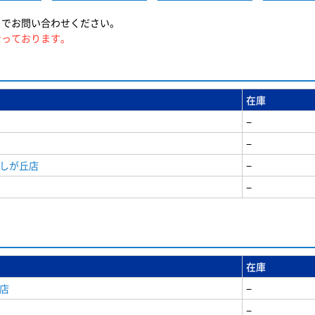
までお問い合わせください。
なっております。
在庫
−
−
美しが丘店
−
−
在庫
店
−
−