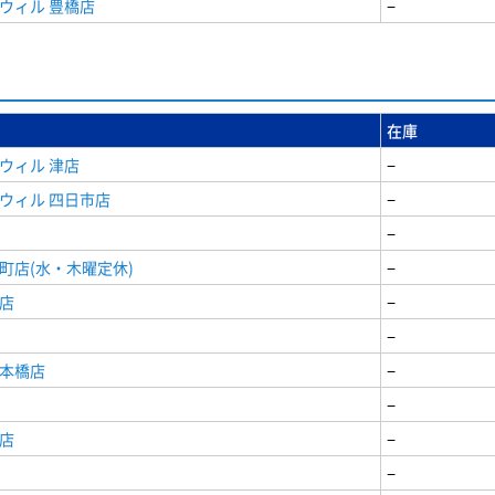
ウィル 豊橋店
−
在庫
ウィル 津店
−
ウィル 四日市店
−
−
町店(水・木曜定休)
−
店
−
−
日本橋店
−
−
店
−
−