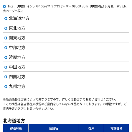
Intel 〔中古〕インテル® Core™ i9 プロセッサー 9900K Bulk（中古保証1ヶ月間） WEB販
売ページへ戻る
北海道地方
東北地方
関東地方
中部地方
近畿地方
中国地方
四国地方
九州地方
※販売価格は店舗によって異なりますので、詳しくは各店までお問い合わせください。
※この商品は各店舗在庫状況のご案内をしていない商品となっております。お手数ですが、ご
来店予定の各店にお問い合せください。
北海道地方
都道府県
店舗名
在庫
電話番号