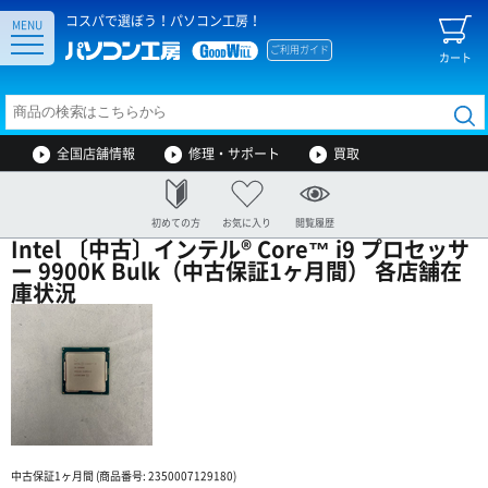
コスパで選ぼう！パソコン工房！
MENU
ご利用ガイド
カート
全国店舗情報
修理・サポート
買取
初めての方
お気に入り
閲覧履歴
Intel 〔中古〕インテル® Core™ i9 プロセッサ
ー 9900K Bulk（中古保証1ヶ月間） 各店舗在
庫状況
中古保証1ヶ月間 (商品番号: 2350007129180)