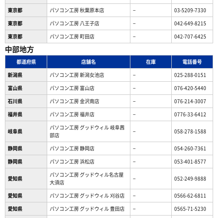
東京都
パソコン工房 秋葉原本店
−
03-5209-7330
東京都
パソコン工房 八王子店
−
042-649-8215
東京都
パソコン工房 町田店
−
042-707-6425
中部地方
都道府県
店舗名
在庫
電話番号
新潟県
パソコン工房 新潟女池店
−
025-288-0151
富山県
パソコン工房 富山店
−
076-420-5440
石川県
パソコン工房 金沢南店
−
076-214-3007
福井県
パソコン工房 福井店
−
0776-33-6412
パソコン工房 グッドウィル 岐阜茜
岐阜県
−
058-278-1588
部店
静岡県
パソコン工房 静岡店
−
054-260-7361
静岡県
パソコン工房 浜松店
−
053-401-8577
パソコン工房 グッドウィル名古屋
愛知県
−
052-249-9888
大須店
愛知県
パソコン工房 グッドウィル 刈谷店
−
0566-62-6811
愛知県
パソコン工房 グッドウィル 豊田店
−
0565-71-5230