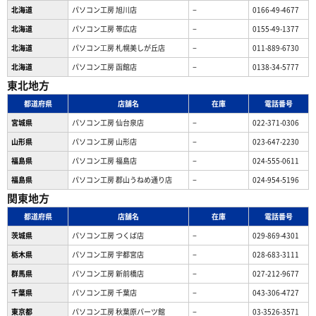
北海道
パソコン工房 旭川店
−
0166-49-4677
北海道
パソコン工房 帯広店
−
0155-49-1377
北海道
パソコン⼯房 札幌美しが丘店
−
011-889-6730
北海道
パソコン工房 函館店
−
0138-34-5777
東北地方
都道府県
店舗名
在庫
電話番号
宮城県
パソコン工房 仙台泉店
−
022-371-0306
山形県
パソコン工房 山形店
−
023-647-2230
福島県
パソコン工房 福島店
−
024-555-0611
福島県
パソコン工房 郡山うねめ通り店
−
024-954-5196
関東地方
都道府県
店舗名
在庫
電話番号
茨城県
パソコン工房 つくば店
−
029-869-4301
栃木県
パソコン工房 宇都宮店
−
028-683-3111
群馬県
パソコン工房 新前橋店
−
027-212-9677
千葉県
パソコン工房 千葉店
−
043-306-4727
東京都
パソコン工房 秋葉原パーツ館
−
03-3526-3571