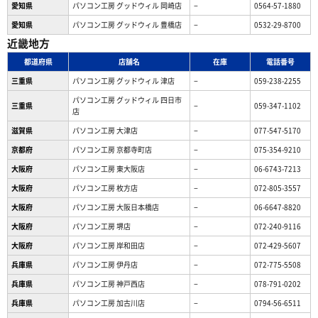
愛知県
パソコン工房 グッドウィル 岡崎店
−
0564-57-1880
愛知県
パソコン工房 グッドウィル 豊橋店
−
0532-29-8700
近畿地方
都道府県
店舗名
在庫
電話番号
三重県
パソコン工房 グッドウィル 津店
−
059-238-2255
パソコン工房 グッドウィル 四日市
三重県
−
059-347-1102
店
滋賀県
パソコン工房 大津店
−
077-547-5170
京都府
パソコン工房 京都寺町店
−
075-354-9210
大阪府
パソコン工房 東大阪店
−
06-6743-7213
大阪府
パソコン工房 枚方店
−
072-805-3557
大阪府
パソコン工房 大阪日本橋店
−
06-6647-8820
大阪府
パソコン工房 堺店
−
072-240-9116
大阪府
パソコン工房 岸和田店
−
072-429-5607
兵庫県
パソコン工房 伊丹店
−
072-775-5508
兵庫県
パソコン工房 神戸西店
−
078-791-0202
兵庫県
パソコン工房 加古川店
−
0794-56-6511