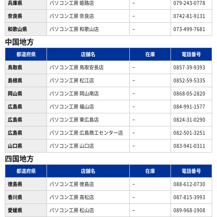
兵庫県
パソコン工房 姫路店
−
079-243-0778
奈良県
パソコン工房 奈良店
−
0742-81-9131
和歌山県
パソコン工房 和歌山店
−
073-499-7681
中国地方
都道府県
店舗名
在庫
電話番号
鳥取県
パソコン工房 鳥取安長店
−
0857-39-9393
島根県
パソコン工房 松江店
−
0852-59-5335
岡山県
パソコン工房 岡山南店
−
0868-05-2820
広島県
パソコン工房 福山店
−
084-991-1577
広島県
パソコン工房 東広島店
−
0824-31-0290
広島県
パソコン工房 広島商工センター店
−
082-501-3251
山口県
パソコン工房 山口店
−
083-941-0311
四国地方
都道府県
店舗名
在庫
電話番号
徳島県
パソコン工房 徳島店
−
088-612-0730
香川県
パソコン工房 高松店
−
087-815-3993
愛媛県
パソコン工房 松山店
−
089-968-1908