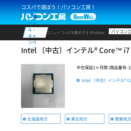
コスパで選ぼう！パソコン工房！
セー
ル・
パソコン
ユニットコムがお勧めする Windows.
キャ
ンペ
Intel 〔中古〕インテル® Core™
ーン
中古保証1ヶ月間 (商品番号: 235
Intel 〔中古〕インテル® 
北海道地方
東北地方
関東地