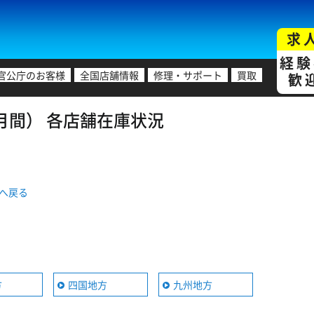
求
経験
官公庁のお客様
全国店舗情報
修理・サポート
買取
歓
証1ヶ月間） 各店舗在庫状況
ジへ戻る
方
四国地方
九州地方