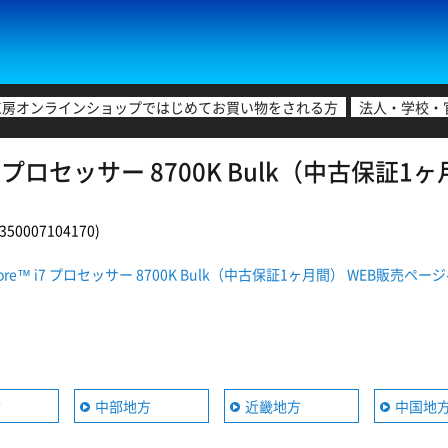
工房オンラインショップではじめてお買い物をされる方
法人・学校・
 i7 プロセッサー 8700K Bulk（中古保
0007104170)
Core™ i7 プロセッサー 8700K Bulk（中古保証1ヶ月間） WEB販売ペー
方
中部地方
近畿地方
中国地