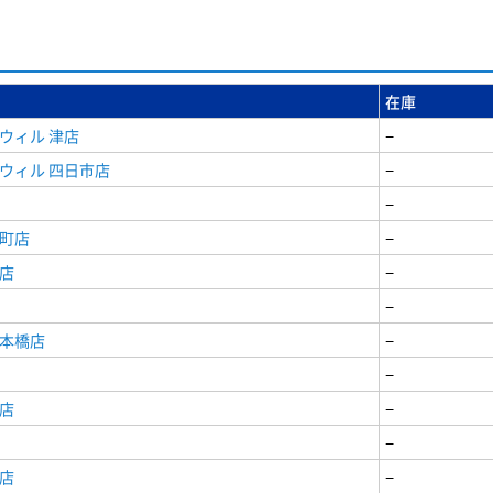
在庫
ウィル 津店
−
ウィル 四日市店
−
−
寺町店
−
店
−
−
日本橋店
−
−
店
−
−
店
−