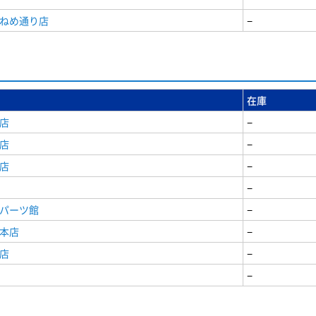
うねめ通り店
−
在庫
店
−
店
−
店
−
−
原パーツ館
−
原本店
−
店
−
−