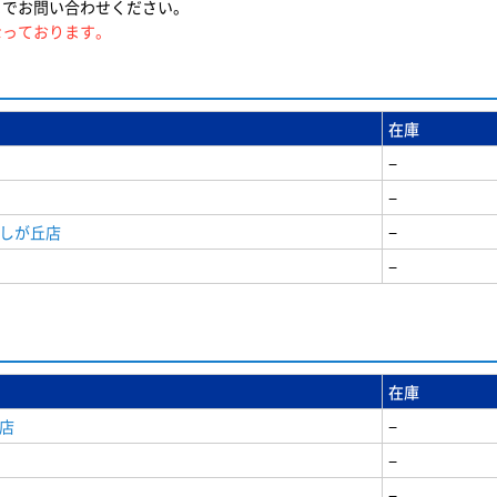
までお問い合わせください。
なっております。
在庫
−
−
美しが丘店
−
−
在庫
店
−
−
−