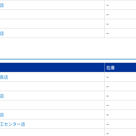
店
−
−
−
店
−
在庫
安長店
−
−
店
−
−
店
−
商工センター店
−
−