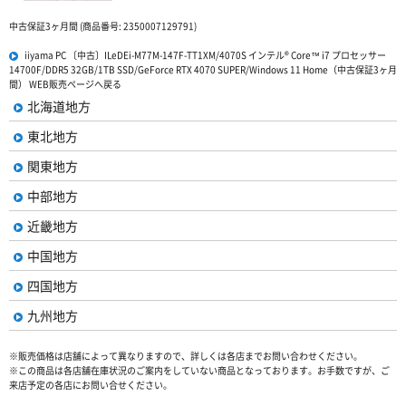
中古保証3ヶ月間 (商品番号: 2350007129791)
iiyama PC 〔中古〕ILeDEi-M77M-147F-TT1XM/4070S インテル® Core™ i7 プロセッサー
14700F/DDR5 32GB/1TB SSD/GeForce RTX 4070 SUPER/Windows 11 Home（中古保証3ヶ月
間） WEB販売ページへ戻る
北海道地方
東北地方
関東地方
中部地方
近畿地方
中国地方
四国地方
九州地方
※販売価格は店舗によって異なりますので、詳しくは各店までお問い合わせください。
※この商品は各店舗在庫状況のご案内をしていない商品となっております。お手数ですが、ご
来店予定の各店にお問い合せください。