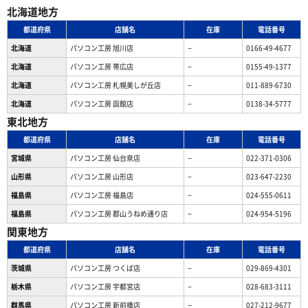
北海道地方
都道府県
店舗名
在庫
電話番号
北海道
パソコン工房 旭川店
−
0166-49-4677
北海道
パソコン工房 帯広店
−
0155-49-1377
北海道
パソコン⼯房 札幌美しが丘店
−
011-889-6730
北海道
パソコン工房 函館店
−
0138-34-5777
東北地方
都道府県
店舗名
在庫
電話番号
宮城県
パソコン工房 仙台泉店
−
022-371-0306
山形県
パソコン工房 山形店
−
023-647-2230
福島県
パソコン工房 福島店
−
024-555-0611
福島県
パソコン工房 郡山うねめ通り店
−
024-954-5196
関東地方
都道府県
店舗名
在庫
電話番号
茨城県
パソコン工房 つくば店
−
029-869-4301
栃木県
パソコン工房 宇都宮店
−
028-683-3111
群馬県
パソコン工房 新前橋店
−
027-212-9677