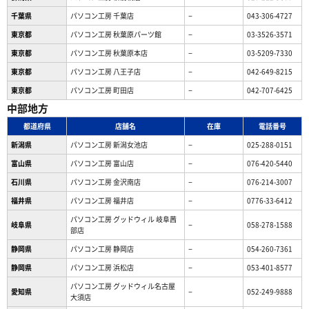
千葉県
パソコン工房 千葉店
−
043-306-4727
東京都
パソコン工房 秋葉原パーツ館
−
03-3526-3571
東京都
パソコン工房 秋葉原本店
−
03-5209-7330
東京都
パソコン工房 八王子店
−
042-649-8215
東京都
パソコン工房 町田店
−
042-707-6425
中部地方
都道府県
店舗名
在庫
電話番号
新潟県
パソコン工房 新潟女池店
−
025-288-0151
富山県
パソコン工房 富山店
−
076-420-5440
石川県
パソコン工房 金沢南店
−
076-214-3007
福井県
パソコン工房 福井店
−
0776-33-6412
パソコン工房 グッドウィル 岐阜茜
岐阜県
−
058-278-1588
部店
静岡県
パソコン工房 静岡店
−
054-260-7361
静岡県
パソコン工房 浜松店
−
053-401-8577
パソコン工房 グッドウィル名古屋
愛知県
−
052-249-9888
大須店