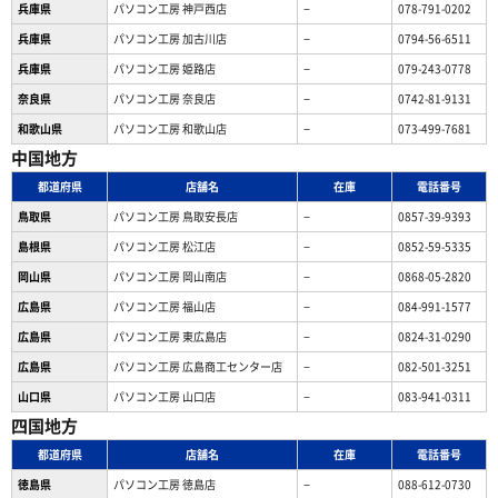
兵庫県
パソコン工房 神戸西店
−
078-791-0202
兵庫県
パソコン工房 加古川店
−
0794-56-6511
兵庫県
パソコン工房 姫路店
−
079-243-0778
奈良県
パソコン工房 奈良店
−
0742-81-9131
和歌山県
パソコン工房 和歌山店
−
073-499-7681
中国地方
都道府県
店舗名
在庫
電話番号
鳥取県
パソコン工房 鳥取安長店
−
0857-39-9393
島根県
パソコン工房 松江店
−
0852-59-5335
岡山県
パソコン工房 岡山南店
−
0868-05-2820
広島県
パソコン工房 福山店
−
084-991-1577
広島県
パソコン工房 東広島店
−
0824-31-0290
広島県
パソコン工房 広島商工センター店
−
082-501-3251
山口県
パソコン工房 山口店
−
083-941-0311
四国地方
都道府県
店舗名
在庫
電話番号
徳島県
パソコン工房 徳島店
−
088-612-0730