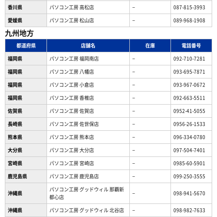
香川県
パソコン工房 高松店
−
087-815-3993
愛媛県
パソコン工房 松山店
−
089-968-1908
九州地方
都道府県
店舗名
在庫
電話番号
福岡県
パソコン工房 福岡南店
−
092-710-7281
福岡県
パソコン工房 八幡店
−
093-695-7871
福岡県
パソコン工房 小倉店
−
093-967-0672
福岡県
パソコン工房 香椎店
−
092-663-5511
佐賀県
パソコン工房 佐賀店
−
0952-41-5055
長崎県
パソコン工房 佐世保店
−
0956-26-1533
熊本県
パソコン工房 熊本店
−
096-334-0780
大分県
パソコン工房 大分店
−
097-504-7401
宮崎県
パソコン工房 宮崎店
−
0985-60-5901
鹿児島県
パソコン工房 鹿児島店
−
099-250-3555
パソコン工房 グッドウィル 那覇新
沖縄県
−
098-941-5670
都心店
沖縄県
パソコン工房 グッドウィル 北谷店
−
098-982-7633