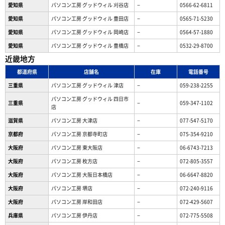
愛知県
パソコン工房 グッドウィル 刈谷店
−
0566-62-6811
愛知県
パソコン工房 グッドウィル 豊田店
−
0565-71-5230
愛知県
パソコン工房 グッドウィル 岡崎店
−
0564-57-1880
愛知県
パソコン工房 グッドウィル 豊橋店
−
0532-29-8700
近畿地方
都道府県
店舗名
在庫
電話番号
三重県
パソコン工房 グッドウィル 津店
−
059-238-2255
パソコン工房 グッドウィル 四日市
三重県
−
059-347-1102
店
滋賀県
パソコン工房 大津店
−
077-547-5170
京都府
パソコン工房 京都寺町店
−
075-354-9210
大阪府
パソコン工房 東大阪店
−
06-6743-7213
大阪府
パソコン工房 枚方店
−
072-805-3557
大阪府
パソコン工房 大阪日本橋店
−
06-6647-8820
大阪府
パソコン工房 堺店
−
072-240-9116
大阪府
パソコン工房 岸和田店
−
072-429-5607
兵庫県
パソコン工房 伊丹店
−
072-775-5508