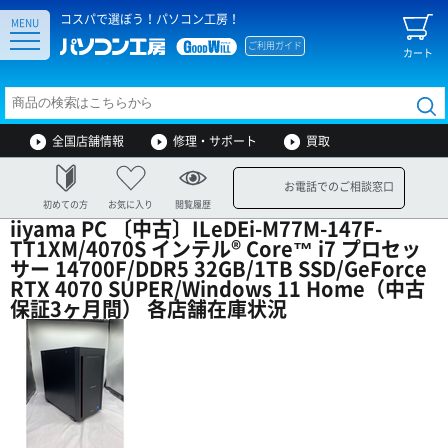
コスパで選ぼう！パソコン工房！
MENU
ご利用ガイド
カート
全国店舗情報
修理・サポート
買取
お電話でのご相談窓口
初めての方
お気に入り
閲覧履歴
iiyama PC 〔中古〕ILeDEi-M77M-147F-
TT1XM/4070S インテル® Core™ i7 プロセッ
サー 14700F/DDR5 32GB/1TB SSD/GeForce
RTX 4070 SUPER/Windows 11 Home（中古
保証3ヶ月間） 各店舗在庫状況