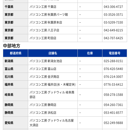
千葉県
パソコン工房 千葉店
−
043-306-4727
東京都
パソコン工房 秋葉原パーツ館
−
03-3526-3571
東京都
パソコン工房 秋葉原本店
−
03-5209-7330
東京都
パソコン工房 八王子店
−
042-649-8215
東京都
パソコン工房 町田店
−
042-707-6425
中部地方
都道府県
店舗名
在庫
電話番号
新潟県
パソコン工房 新潟女池店
−
025-288-0151
富山県
パソコン工房 富山店
−
076-420-5440
石川県
パソコン工房 金沢南店
−
076-214-3007
福井県
パソコン工房 福井店(水・木曜定休)
−
0776-33-6412
パソコン工房 グッドウィル 岐阜茜
岐阜県
−
058-278-1588
部店
静岡県
パソコン工房 静岡店
−
054-260-7361
静岡県
パソコン工房 浜松店
−
053-401-8577
パソコン工房 グッドウィル名古屋
愛知県
−
052-249-9888
大須店