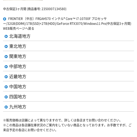
中古保証3ヶ月間 (商品番号: 2350007134580)
FRONTIER 〔中古〕FRGAH570 インテル® Core™ i7-10700F プロセッサ
ー/32GB(DDR4)/1TB(SSD)+2TB(HDD)/GeForce RTX3070/Windows11 Pro(中古保証3ヶ月間)
WEB販売ページへ戻る
北海道地方
東北地方
関東地方
中部地方
近畿地方
中国地方
四国地方
九州地方
※販売価格は店舗によって異なりますので、詳しくは各店までお問い合わせください。
※この商品は各店舗在庫状況のご案内をしていない商品となっております。お手数ですが、ご
来店予定の各店にお問い合せください。