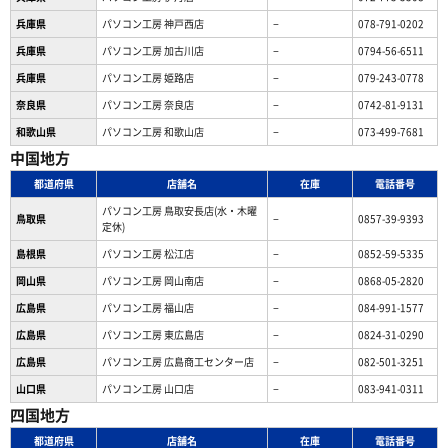
兵庫県
パソコン工房 神戸西店
−
078-791-0202
兵庫県
パソコン工房 加古川店
−
0794-56-6511
兵庫県
パソコン工房 姫路店
−
079-243-0778
奈良県
パソコン工房 奈良店
−
0742-81-9131
和歌山県
パソコン工房 和歌山店
−
073-499-7681
中国地方
都道府県
店舗名
在庫
電話番号
パソコン工房 鳥取安長店(水・木曜
鳥取県
−
0857-39-9393
定休)
島根県
パソコン工房 松江店
−
0852-59-5335
岡山県
パソコン工房 岡山南店
−
0868-05-2820
広島県
パソコン工房 福山店
−
084-991-1577
広島県
パソコン工房 東広島店
−
0824-31-0290
広島県
パソコン工房 広島商工センター店
−
082-501-3251
山口県
パソコン工房 山口店
−
083-941-0311
四国地方
都道府県
店舗名
在庫
電話番号