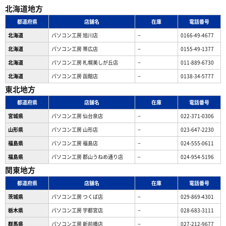
北海道地方
都道府県
店舗名
在庫
電話番号
北海道
パソコン工房 旭川店
−
0166-49-4677
北海道
パソコン工房 帯広店
−
0155-49-1377
北海道
パソコン⼯房 札幌美しが丘店
−
011-889-6730
北海道
パソコン工房 函館店
−
0138-34-5777
東北地方
都道府県
店舗名
在庫
電話番号
宮城県
パソコン工房 仙台泉店
−
022-371-0306
山形県
パソコン工房 山形店
−
023-647-2230
福島県
パソコン工房 福島店
−
024-555-0611
福島県
パソコン工房 郡山うねめ通り店
−
024-954-5196
関東地方
都道府県
店舗名
在庫
電話番号
茨城県
パソコン工房 つくば店
−
029-869-4301
栃木県
パソコン工房 宇都宮店
−
028-683-3111
群馬県
パソコン工房 新前橋店
−
027-212-9677