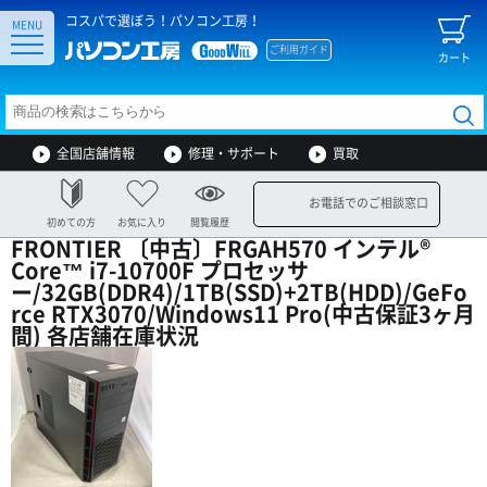
コスパで選ぼう！パソコン工房！
MENU
ご利用ガイド
カート
全国店舗情報
修理・サポート
買取
お電話でのご相談窓口
初めての方
お気に入り
閲覧履歴
FRONTIER 〔中古〕FRGAH570 インテル®
Core™ i7-10700F プロセッサ
ー/32GB(DDR4)/1TB(SSD)+2TB(HDD)/GeFo
rce RTX3070/Windows11 Pro(中古保証3ヶ月
間) 各店舗在庫状況