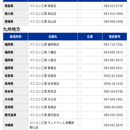
徳島県
パソコン工房 徳島店
−
088-612-0730
香川県
パソコン工房 高松店
−
087-815-3993
愛媛県
パソコン工房 松山店
−
089-968-1908
九州地方
都道府県
店舗名
在庫
電話番号
福岡県
パソコン工房 福岡南店
−
092-710-7281
福岡県
パソコン工房 八幡店
−
093-695-7871
福岡県
パソコン工房 小倉店
−
093-967-0672
福岡県
パソコン工房 香椎店
−
092-663-5511
佐賀県
パソコン工房 佐賀店
−
0952-41-5055
長崎県
パソコン工房 佐世保店
−
0956-26-1533
熊本県
パソコン工房 熊本店
−
096-334-0780
大分県
パソコン工房 大分店
−
097-504-7401
宮崎県
パソコン工房 宮崎店
−
0985-60-5901
鹿児島県
パソコン工房 鹿児島店
−
099-250-3555
パソコン工房 グッドウィル 那覇新
沖縄県
−
098-941-5670
都心店