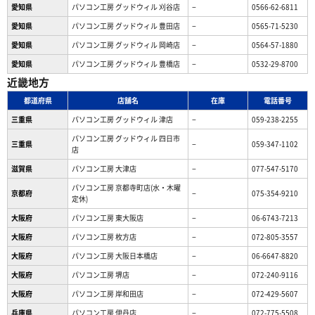
愛知県
パソコン工房 グッドウィル 刈谷店
−
0566-62-6811
愛知県
パソコン工房 グッドウィル 豊田店
−
0565-71-5230
愛知県
パソコン工房 グッドウィル 岡崎店
−
0564-57-1880
愛知県
パソコン工房 グッドウィル 豊橋店
−
0532-29-8700
近畿地方
都道府県
店舗名
在庫
電話番号
三重県
パソコン工房 グッドウィル 津店
−
059-238-2255
パソコン工房 グッドウィル 四日市
三重県
−
059-347-1102
店
滋賀県
パソコン工房 大津店
−
077-547-5170
パソコン工房 京都寺町店(水・木曜
京都府
−
075-354-9210
定休)
大阪府
パソコン工房 東大阪店
−
06-6743-7213
大阪府
パソコン工房 枚方店
−
072-805-3557
大阪府
パソコン工房 大阪日本橋店
−
06-6647-8820
大阪府
パソコン工房 堺店
−
072-240-9116
大阪府
パソコン工房 岸和田店
−
072-429-5607
兵庫県
パソコン工房 伊丹店
−
072-775-5508