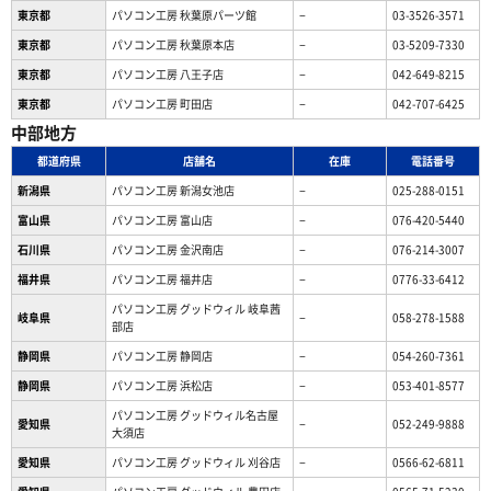
東京都
パソコン工房 秋葉原パーツ館
−
03-3526-3571
東京都
パソコン工房 秋葉原本店
−
03-5209-7330
東京都
パソコン工房 八王子店
−
042-649-8215
東京都
パソコン工房 町田店
−
042-707-6425
中部地方
都道府県
店舗名
在庫
電話番号
新潟県
パソコン工房 新潟女池店
−
025-288-0151
富山県
パソコン工房 富山店
−
076-420-5440
石川県
パソコン工房 金沢南店
−
076-214-3007
福井県
パソコン工房 福井店
−
0776-33-6412
パソコン工房 グッドウィル 岐阜茜
岐阜県
−
058-278-1588
部店
静岡県
パソコン工房 静岡店
−
054-260-7361
静岡県
パソコン工房 浜松店
−
053-401-8577
パソコン工房 グッドウィル名古屋
愛知県
−
052-249-9888
大須店
愛知県
パソコン工房 グッドウィル 刈谷店
−
0566-62-6811