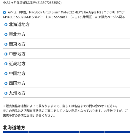
中古1ヶ月保証 (商品番号: 2133072833592)
APPLE 〔中古〕MacBook Air 13.6-inch Mid-2022 MLXY3J/A Apple M2 8コアCPU_8コア
GPU 8GB SSD256GB シルバー 〔14.8 Sonoma〕（中古1ヶ月保証） WEB販売ページへ戻る
北海道地方
東北地方
関東地方
中部地方
近畿地方
中国地方
四国地方
九州地方
※販売価格は店舗によって異なりますので、詳しくは各店までお問い合わせください。
※この商品は各店舗在庫状況のご案内をしていない商品となっております。お手数ですが、ご
来店予定の各店にお問い合せください。
北海道地方