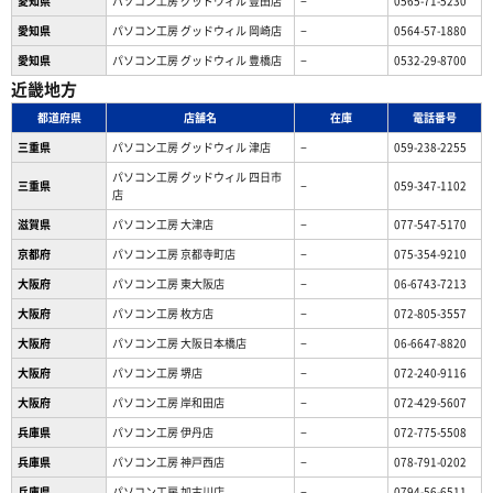
愛知県
パソコン工房 グッドウィル 豊田店
−
0565-71-5230
愛知県
パソコン工房 グッドウィル 岡崎店
−
0564-57-1880
愛知県
パソコン工房 グッドウィル 豊橋店
−
0532-29-8700
近畿地方
都道府県
店舗名
在庫
電話番号
三重県
パソコン工房 グッドウィル 津店
−
059-238-2255
パソコン工房 グッドウィル 四日市
三重県
−
059-347-1102
店
滋賀県
パソコン工房 大津店
−
077-547-5170
京都府
パソコン工房 京都寺町店
−
075-354-9210
大阪府
パソコン工房 東大阪店
−
06-6743-7213
大阪府
パソコン工房 枚方店
−
072-805-3557
大阪府
パソコン工房 大阪日本橋店
−
06-6647-8820
大阪府
パソコン工房 堺店
−
072-240-9116
大阪府
パソコン工房 岸和田店
−
072-429-5607
兵庫県
パソコン工房 伊丹店
−
072-775-5508
兵庫県
パソコン工房 神戸西店
−
078-791-0202
兵庫県
パソコン工房 加古川店
−
0794-56-6511