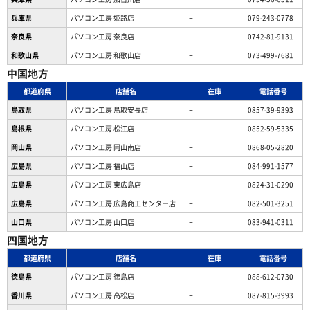
兵庫県
パソコン工房 姫路店
−
079-243-0778
奈良県
パソコン工房 奈良店
−
0742-81-9131
和歌山県
パソコン工房 和歌山店
−
073-499-7681
中国地方
都道府県
店舗名
在庫
電話番号
鳥取県
パソコン工房 鳥取安長店
−
0857-39-9393
島根県
パソコン工房 松江店
−
0852-59-5335
岡山県
パソコン工房 岡山南店
−
0868-05-2820
広島県
パソコン工房 福山店
−
084-991-1577
広島県
パソコン工房 東広島店
−
0824-31-0290
広島県
パソコン工房 広島商工センター店
−
082-501-3251
山口県
パソコン工房 山口店
−
083-941-0311
四国地方
都道府県
店舗名
在庫
電話番号
徳島県
パソコン工房 徳島店
−
088-612-0730
香川県
パソコン工房 高松店
−
087-815-3993