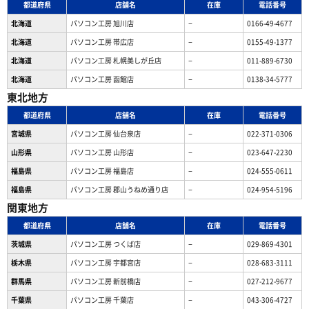
都道府県
店舗名
在庫
電話番号
北海道
パソコン工房 旭川店
−
0166-49-4677
北海道
パソコン工房 帯広店
−
0155-49-1377
北海道
パソコン⼯房 札幌美しが丘店
−
011-889-6730
北海道
パソコン工房 函館店
−
0138-34-5777
東北地方
都道府県
店舗名
在庫
電話番号
宮城県
パソコン工房 仙台泉店
−
022-371-0306
山形県
パソコン工房 山形店
−
023-647-2230
福島県
パソコン工房 福島店
−
024-555-0611
福島県
パソコン工房 郡山うねめ通り店
−
024-954-5196
関東地方
都道府県
店舗名
在庫
電話番号
茨城県
パソコン工房 つくば店
−
029-869-4301
栃木県
パソコン工房 宇都宮店
−
028-683-3111
群馬県
パソコン工房 新前橋店
−
027-212-9677
千葉県
パソコン工房 千葉店
−
043-306-4727