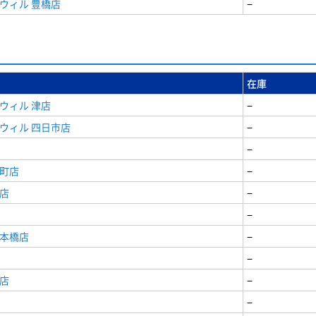
ウィル 豊橋店
−
在庫
ウィル 津店
−
ウィル 四日市店
−
−
寺町店
−
店
−
−
日本橋店
−
−
店
−
−