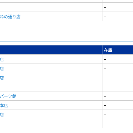
−
うねめ通り店
−
在庫
店
−
店
−
店
−
−
原パーツ館
−
原本店
−
店
−
−