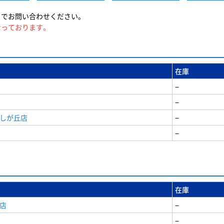
までお問い合わせください。
なっております。
在庫
−
−
美しが丘店
−
−
在庫
店
−
−