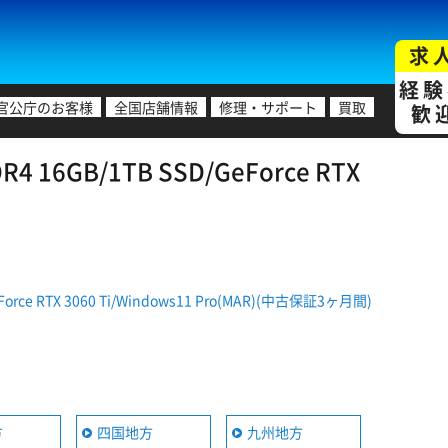
求
経験
官公庁のお客様
全国店舗情報
修理・サポート
買取
歓
 16GB/1TB SSD/GeForce RTX
rce RTX 3060 Ti/Windows11 Pro(MAR)(中古保証3ヶ月間)
方
四国地方
九州地方