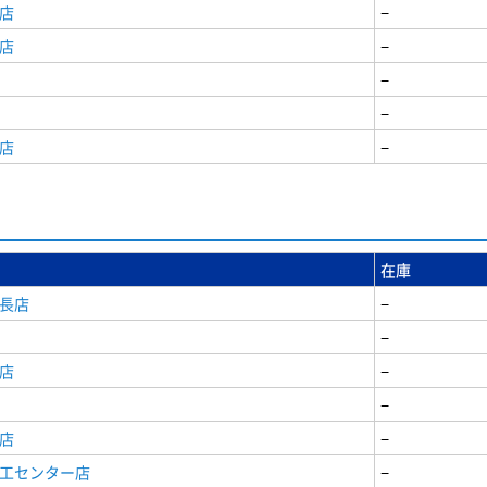
店
−
店
−
−
−
店
−
在庫
安長店
−
−
店
−
−
店
−
商工センター店
−