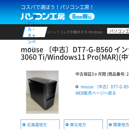
コスパで選ぼう！パソコン工房！
セー
ル・
パソコン
ユニットコムがお勧めする Windows.
キャ
ンペ
mouse 〔中古〕DT7-G-B560 インテル
ーン
3060 Ti/Windows11 Pro(M
中古保証3ヶ月間 (商品番号: 235
mouse 〔中古〕DT7-G-B560
WEB販売ページへ戻る
北海道地方
東北地方
関東地