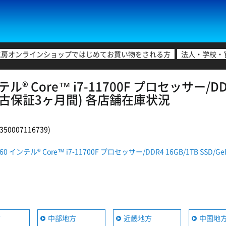
工房オンラインショップではじめてお買い物をされる方
法人・学校・
® Core™ i7-11700F プロセッサー/DDR4
AR)(中古保証3ヶ月間) 各店舗在庫状況
0007116739)
 インテル® Core™ i7-11700F プロセッサー/DDR4 16GB/1TB SSD/GeFo
方
中部地方
近畿地方
中国地