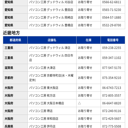
愛知県
パソコン工房 グッドウィル 刈谷店
お取り寄せ
0566-62-6811
愛知県
パソコン工房 グッドウィル 豊田店
お取り寄せ
0565-71-5230
愛知県
パソコン工房 グッドウィル 岡崎店
お取り寄せ
0564-57-1880
愛知県
パソコン工房 グッドウィル 豊橋店
お取り寄せ
0532-29-8700
近畿地方
都道府県
店舗名
在庫
電話番号
三重県
パソコン工房 グッドウィル 津店
お取り寄せ
059-238-2255
パソコン工房 グッドウィル 四日市
三重県
お取り寄せ
059-347-1102
店
滋賀県
パソコン工房 大津店
お取り寄せ
077-547-5170
パソコン工房 京都寺町店(水・木曜
京都府
お取り寄せ
075-354-9210
定休)
大阪府
パソコン工房 東大阪店
お取り寄せ
06-6743-7213
大阪府
パソコン工房 枚方店
お取り寄せ
072-805-3557
大阪府
パソコン工房 大阪日本橋店
△
06-6647-8820
大阪府
パソコン工房 堺店
お取り寄せ
072-240-9116
大阪府
パソコン工房 岸和田店
お取り寄せ
072-429-5607
兵庫県
パソコン工房 伊丹店
お取り寄せ
072-775-5508