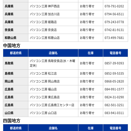
兵庫県
パソコン工房 神戸西店
お取り寄せ
078-791-0202
兵庫県
パソコン工房 加古川店
お取り寄せ
0794-56-6511
兵庫県
パソコン工房 姫路店
お取り寄せ
079-243-0778
奈良県
パソコン工房 奈良店
お取り寄せ
0742-81-9131
和歌山県
パソコン工房 和歌山店
お取り寄せ
073-499-7681
中国地方
都道府県
店舗名
在庫
電話番号
パソコン工房 鳥取安長店(水・木曜
鳥取県
お取り寄せ
0857-39-9393
定休)
島根県
パソコン工房 松江店
お取り寄せ
0852-59-5335
岡山県
パソコン工房 岡山南店
お取り寄せ
0868-05-2820
広島県
パソコン工房 福山店
お取り寄せ
084-991-1577
広島県
パソコン工房 東広島店
お取り寄せ
0824-31-0290
広島県
パソコン工房 広島商工センター店
お取り寄せ
082-501-3251
山口県
パソコン工房 山口店
お取り寄せ
083-941-0311
四国地方
都道府県
店舗名
在庫
電話番号