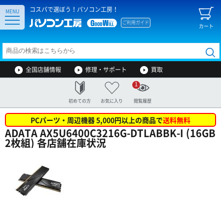
コスパで選ぼう！パソコン工房！
MENU
ご利用ガイド
カート
全国店舗情報
修理・サポート
買取
1
初めての方
お気に入り
閲覧履歴
PCパーツ・周辺機器 5,000円以上の商品で
送料無料
ADATA AX5U6400C3216G-DTLABBK-I (16GB
2枚組) 各店舗在庫状況