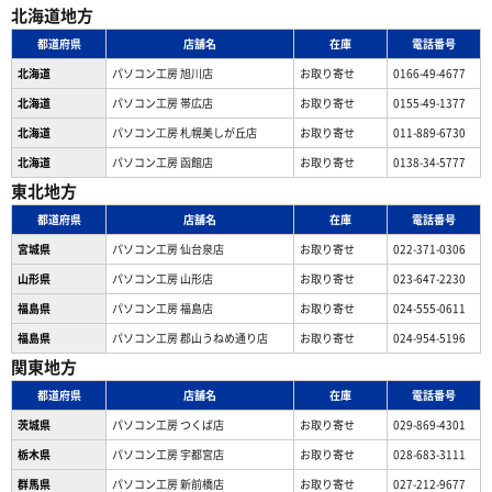
北海道地方
都道府県
店舗名
在庫
電話番号
北海道
パソコン工房 旭川店
お取り寄せ
0166-49-4677
北海道
パソコン工房 帯広店
お取り寄せ
0155-49-1377
北海道
パソコン⼯房 札幌美しが丘店
お取り寄せ
011-889-6730
北海道
パソコン工房 函館店
お取り寄せ
0138-34-5777
東北地方
都道府県
店舗名
在庫
電話番号
宮城県
パソコン工房 仙台泉店
お取り寄せ
022-371-0306
山形県
パソコン工房 山形店
お取り寄せ
023-647-2230
福島県
パソコン工房 福島店
お取り寄せ
024-555-0611
福島県
パソコン工房 郡山うねめ通り店
お取り寄せ
024-954-5196
関東地方
都道府県
店舗名
在庫
電話番号
茨城県
パソコン工房 つくば店
お取り寄せ
029-869-4301
栃木県
パソコン工房 宇都宮店
お取り寄せ
028-683-3111
群馬県
パソコン工房 新前橋店
お取り寄せ
027-212-9677