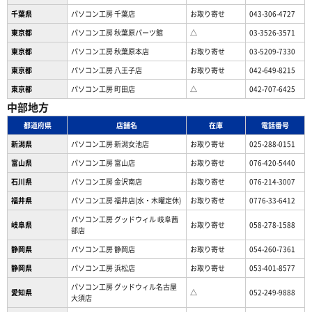
千葉県
パソコン工房 千葉店
お取り寄せ
043-306-4727
東京都
パソコン工房 秋葉原パーツ館
△
03-3526-3571
東京都
パソコン工房 秋葉原本店
お取り寄せ
03-5209-7330
東京都
パソコン工房 八王子店
お取り寄せ
042-649-8215
東京都
パソコン工房 町田店
△
042-707-6425
中部地方
都道府県
店舗名
在庫
電話番号
新潟県
パソコン工房 新潟女池店
お取り寄せ
025-288-0151
富山県
パソコン工房 富山店
お取り寄せ
076-420-5440
石川県
パソコン工房 金沢南店
お取り寄せ
076-214-3007
福井県
パソコン工房 福井店(水・木曜定休)
お取り寄せ
0776-33-6412
パソコン工房 グッドウィル 岐阜茜
岐阜県
お取り寄せ
058-278-1588
部店
静岡県
パソコン工房 静岡店
お取り寄せ
054-260-7361
静岡県
パソコン工房 浜松店
お取り寄せ
053-401-8577
パソコン工房 グッドウィル名古屋
愛知県
△
052-249-9888
大須店