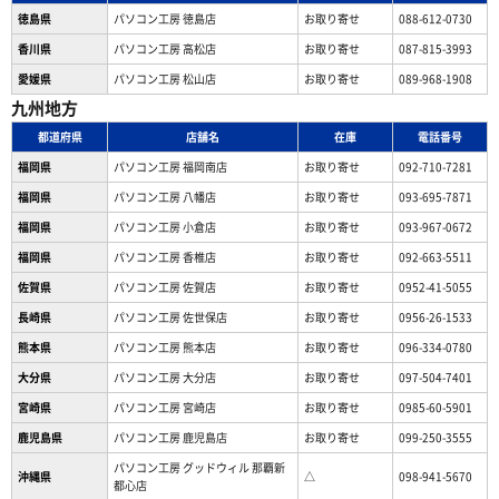
徳島県
パソコン工房 徳島店
お取り寄せ
088-612-0730
香川県
パソコン工房 高松店
お取り寄せ
087-815-3993
愛媛県
パソコン工房 松山店
お取り寄せ
089-968-1908
九州地方
都道府県
店舗名
在庫
電話番号
福岡県
パソコン工房 福岡南店
お取り寄せ
092-710-7281
福岡県
パソコン工房 八幡店
お取り寄せ
093-695-7871
福岡県
パソコン工房 小倉店
お取り寄せ
093-967-0672
福岡県
パソコン工房 香椎店
お取り寄せ
092-663-5511
佐賀県
パソコン工房 佐賀店
お取り寄せ
0952-41-5055
長崎県
パソコン工房 佐世保店
お取り寄せ
0956-26-1533
熊本県
パソコン工房 熊本店
お取り寄せ
096-334-0780
大分県
パソコン工房 大分店
お取り寄せ
097-504-7401
宮崎県
パソコン工房 宮崎店
お取り寄せ
0985-60-5901
鹿児島県
パソコン工房 鹿児島店
お取り寄せ
099-250-3555
パソコン工房 グッドウィル 那覇新
沖縄県
△
098-941-5670
都心店