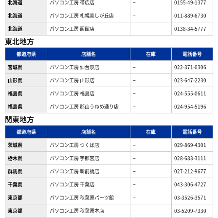
北海道
パソコン工房 帯広店
−
0155-49-1377
北海道
パソコン⼯房 札幌美しが丘店
−
011-889-6730
北海道
パソコン工房 函館店
−
0138-34-5777
東北地方
都道府県
店舗名
在庫
電話番号
宮城県
パソコン工房 仙台泉店
−
022-371-0306
山形県
パソコン工房 山形店
−
023-647-2230
福島県
パソコン工房 福島店
−
024-555-0611
福島県
パソコン工房 郡山うねめ通り店
−
024-954-5196
関東地方
都道府県
店舗名
在庫
電話番号
茨城県
パソコン工房 つくば店
−
029-869-4301
栃木県
パソコン工房 宇都宮店
−
028-683-3111
群馬県
パソコン工房 新前橋店
−
027-212-9677
千葉県
パソコン工房 千葉店
−
043-306-4727
東京都
パソコン工房 秋葉原パーツ館
−
03-3526-3571
東京都
パソコン工房 秋葉原本店
−
03-5209-7330