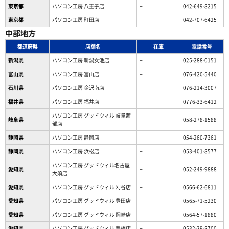
東京都
パソコン工房 八王子店
−
042-649-8215
東京都
パソコン工房 町田店
−
042-707-6425
中部地方
都道府県
店舗名
在庫
電話番号
新潟県
パソコン工房 新潟女池店
−
025-288-0151
富山県
パソコン工房 富山店
−
076-420-5440
石川県
パソコン工房 金沢南店
−
076-214-3007
福井県
パソコン工房 福井店
−
0776-33-6412
パソコン工房 グッドウィル 岐阜茜
岐阜県
−
058-278-1588
部店
静岡県
パソコン工房 静岡店
−
054-260-7361
静岡県
パソコン工房 浜松店
−
053-401-8577
パソコン工房 グッドウィル名古屋
愛知県
−
052-249-9888
大須店
愛知県
パソコン工房 グッドウィル 刈谷店
−
0566-62-6811
愛知県
パソコン工房 グッドウィル 豊田店
−
0565-71-5230
愛知県
パソコン工房 グッドウィル 岡崎店
−
0564-57-1880
愛知県
パソコン工房 グッドウィル 豊橋店
−
0532-29-8700