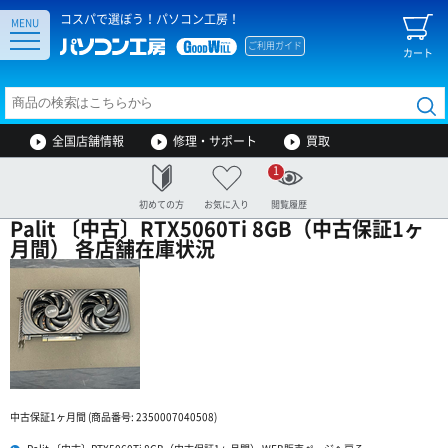
コスパで選ぼう！パソコン工房！
MENU
ご利用ガイド
カート
全国店舗情報
修理・サポート
買取
1
初めての方
お気に入り
閲覧履歴
Palit 〔中古〕RTX5060Ti 8GB（中古保証1ヶ
月間） 各店舗在庫状況
中古保証1ヶ月間 (商品番号: 2350007040508)