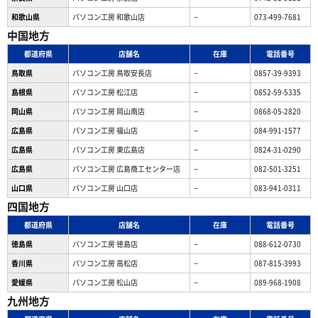
和歌山県
パソコン工房 和歌山店
−
073-499-7681
中国地方
都道府県
店舗名
在庫
電話番号
鳥取県
パソコン工房 鳥取安長店
−
0857-39-9393
島根県
パソコン工房 松江店
−
0852-59-5335
岡山県
パソコン工房 岡山南店
−
0868-05-2820
広島県
パソコン工房 福山店
−
084-991-1577
広島県
パソコン工房 東広島店
−
0824-31-0290
広島県
パソコン工房 広島商工センター店
−
082-501-3251
山口県
パソコン工房 山口店
−
083-941-0311
四国地方
都道府県
店舗名
在庫
電話番号
徳島県
パソコン工房 徳島店
−
088-612-0730
香川県
パソコン工房 高松店
−
087-815-3993
愛媛県
パソコン工房 松山店
−
089-968-1908
九州地方