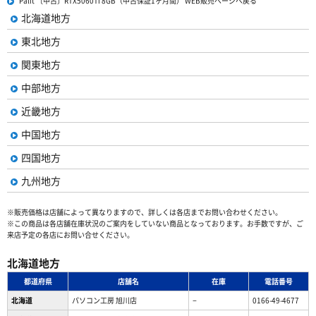
Palit 〔中古〕RTX5060Ti 8GB（中古保証1ヶ月間） WEB販売ページへ戻る
北海道地方
東北地方
関東地方
中部地方
近畿地方
中国地方
四国地方
九州地方
※販売価格は店舗によって異なりますので、詳しくは各店までお問い合わせください。
※この商品は各店舗在庫状況のご案内をしていない商品となっております。お手数ですが、ご
来店予定の各店にお問い合せください。
北海道地方
都道府県
店舗名
在庫
電話番号
北海道
パソコン工房 旭川店
−
0166-49-4677