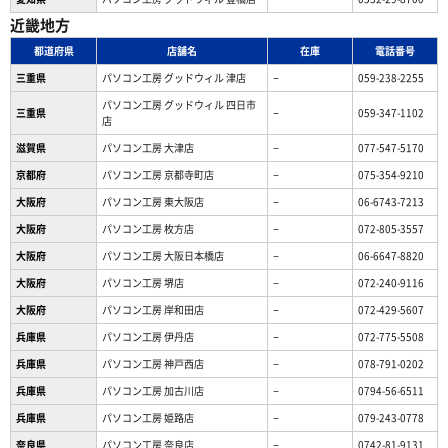
近畿地方
都道府県
店舗名
在庫
電話番号
三重県
パソコン工房 グッドウィル 津店
−
059-238-2255
パソコン工房 グッドウィル 四日市
三重県
−
059-347-1102
店
滋賀県
パソコン工房 大津店
−
077-547-5170
京都府
パソコン工房 京都寺町店
−
075-354-9210
大阪府
パソコン工房 東大阪店
−
06-6743-7213
大阪府
パソコン工房 枚方店
−
072-805-3557
大阪府
パソコン工房 大阪日本橋店
−
06-6647-8820
大阪府
パソコン工房 堺店
−
072-240-9116
大阪府
パソコン工房 岸和田店
−
072-429-5607
兵庫県
パソコン工房 伊丹店
−
072-775-5508
兵庫県
パソコン工房 神戸西店
−
078-791-0202
兵庫県
パソコン工房 加古川店
−
0794-56-6511
兵庫県
パソコン工房 姫路店
−
079-243-0778
奈良県
パソコン工房 奈良店
−
0742-81-9131