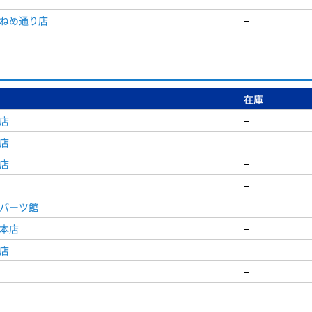
うねめ通り店
−
在庫
店
−
店
−
店
−
−
原パーツ館
−
原本店
−
店
−
−