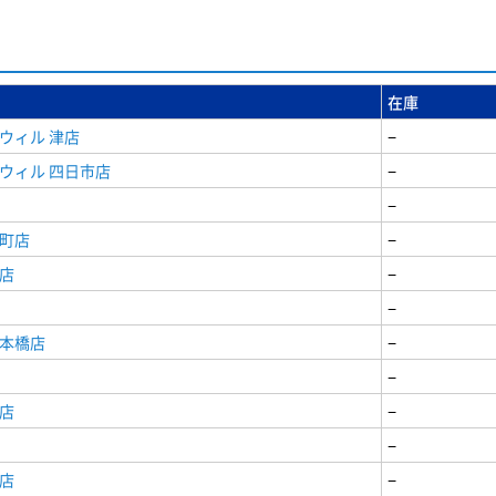
在庫
ウィル 津店
−
ウィル 四日市店
−
−
寺町店
−
店
−
−
日本橋店
−
−
店
−
−
店
−