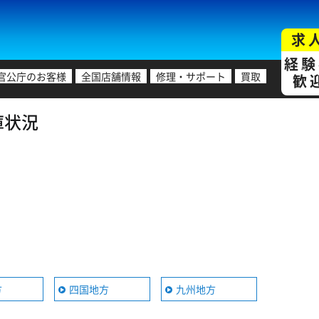
求
経験
官公庁のお客様
全国店舗情報
修理・サポート
買取
歓
在庫状況
方
四国地方
九州地方