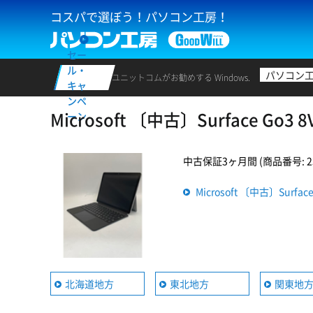
コスパで選ぼう！パソコン工房！
セー
ル・
パソコン
ユニットコムがお勧めする Windows.
キャ
ンペ
Microsoft 〔中古〕Surface 
ーン
中古保証3ヶ月間 (商品番号: 235
Microsoft 〔中古〕Sur
北海道地方
東北地方
関東地