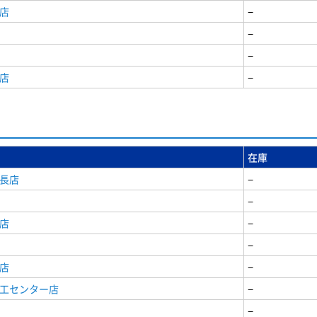
店
−
−
−
店
−
在庫
安長店
−
−
店
−
−
店
−
商工センター店
−
−