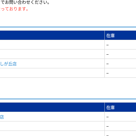
までお問い合わせください。
なっております。
在庫
−
−
美しが丘店
−
−
在庫
店
−
−
−