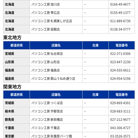
北海道
パソコン工房 旭川店
−
0166-49-4677
北海道
パソコン工房 帯広店
−
0155-49-1377
北海道
パソコン⼯房 札幌美しが丘店
−
011-889-6730
北海道
パソコン工房 函館店
−
0138-34-5777
東北地方
都道府県
店舗名
在庫
電話番号
宮城県
パソコン工房 仙台泉店
−
022-371-0306
山形県
パソコン工房 山形店
−
023-647-2230
福島県
パソコン工房 福島店
−
024-555-0611
福島県
パソコン工房 郡山うねめ通り店
−
024-954-5196
関東地方
都道府県
店舗名
在庫
電話番号
茨城県
パソコン工房 つくば店
−
029-869-4301
栃木県
パソコン工房 宇都宮店
−
028-683-3111
群馬県
パソコン工房 新前橋店
−
027-212-9677
千葉県
パソコン工房 千葉店
−
043-306-4727
東京都
パソコン工房 秋葉原パーツ館
−
03-3526-3571