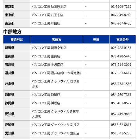
東京都
パソコン工房 秋葉原本店
−
03-5209-7330
東京都
パソコン工房 八王子店
−
042-649-8215
東京都
パソコン工房 町田店
−
042-707-6425
中部地方
都道府県
店舗名
在庫
電話番号
新潟県
パソコン工房 新潟女池店
−
025-288-0151
富山県
パソコン工房 富山店
−
076-420-5440
石川県
パソコン工房 金沢南店
−
076-214-3007
福井県
パソコン工房 福井店(水・木曜定休)
−
0776-33-6412
パソコン工房 グッドウィル 岐阜茜
岐阜県
−
058-278-1588
部店
静岡県
パソコン工房 静岡店
−
054-260-7361
静岡県
パソコン工房 浜松店
−
053-401-8577
パソコン工房 グッドウィル名古屋
愛知県
−
052-249-9888
大須店
愛知県
パソコン工房 グッドウィル 刈谷店
−
0566-62-6811
愛知県
パソコン工房 グッドウィル 豊田店
−
0565-71-5230