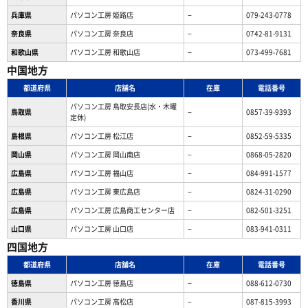
兵庫県
パソコン工房 姫路店
−
079-243-0778
奈良県
パソコン工房 奈良店
−
0742-81-9131
和歌山県
パソコン工房 和歌山店
−
073-499-7681
中国地方
都道府県
店舗名
在庫
電話番号
パソコン工房 鳥取安長店(水・木曜
鳥取県
−
0857-39-9393
定休)
島根県
パソコン工房 松江店
−
0852-59-5335
岡山県
パソコン工房 岡山南店
−
0868-05-2820
広島県
パソコン工房 福山店
−
084-991-1577
広島県
パソコン工房 東広島店
−
0824-31-0290
広島県
パソコン工房 広島商工センター店
−
082-501-3251
山口県
パソコン工房 山口店
−
083-941-0311
四国地方
都道府県
店舗名
在庫
電話番号
徳島県
パソコン工房 徳島店
−
088-612-0730
香川県
パソコン工房 高松店
−
087-815-3993