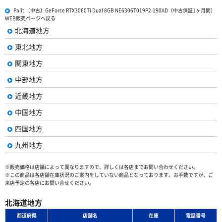
Palit 〔中古〕GeForce RTX3060Ti Dual 8GB NE6306T019P2-190AD（中古保証1ヶ月間）
WEB販売ページへ戻る
北海道地方
東北地方
関東地方
中部地方
近畿地方
中国地方
四国地方
九州地方
※販売価格は店舗によって異なりますので、詳しくは各店までお問い合わせください。
※この商品は各店舗在庫状況のご案内をしていない商品となっております。お手数ですが、ご
来店予定の各店にお問い合せください。
北海道地方
都道府県
店舗名
在庫
電話番号