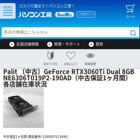
コスパで選ぼう！パソコン工房！
MENU
ご利用ガイド
カート
全国店舗情報
修理・サポート
買取
初めての方
お気に入り
閲覧履歴
Palit 〔中古〕GeForce RTX3060Ti Dual 8GB
NE6306T019P2-190AD（中古保証1ヶ月間）
各店舗在庫状況
中古保証1ヶ月間 (商品番号: 2350007013496)