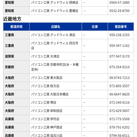
愛知県
パソコン工房 グッドウィル 岡崎店
−
0564-57-1880
愛知県
パソコン工房 グッドウィル 豊橋店
−
0532-29-8700
近畿地方
都道府県
店舗名
在庫
電話番号
三重県
パソコン工房 グッドウィル 津店
−
059-238-2255
パソコン工房 グッドウィル 四日市
三重県
−
059-347-1102
店
滋賀県
パソコン工房 大津店
−
077-547-5170
パソコン工房 京都寺町店(水・木曜
京都府
−
075-354-9210
定休)
大阪府
パソコン工房 東大阪店
−
06-6743-7213
大阪府
パソコン工房 枚方店
−
072-805-3557
大阪府
パソコン工房 大阪日本橋店
−
06-6647-8820
大阪府
パソコン工房 堺店
−
072-240-9116
大阪府
パソコン工房 岸和田店
−
072-429-5607
兵庫県
パソコン工房 伊丹店
−
072-775-5508
兵庫県
パソコン工房 神戸西店
−
078-791-0202
兵庫県
パソコン工房 加古川店
−
0794-56-6511