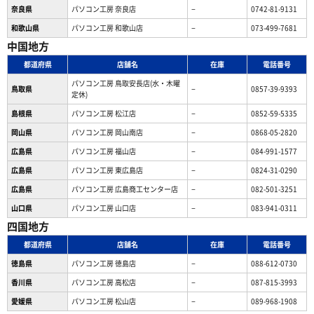
奈良県
パソコン工房 奈良店
−
0742-81-9131
和歌山県
パソコン工房 和歌山店
−
073-499-7681
中国地方
都道府県
店舗名
在庫
電話番号
パソコン工房 鳥取安長店(水・木曜
鳥取県
−
0857-39-9393
定休)
島根県
パソコン工房 松江店
−
0852-59-5335
岡山県
パソコン工房 岡山南店
−
0868-05-2820
広島県
パソコン工房 福山店
−
084-991-1577
広島県
パソコン工房 東広島店
−
0824-31-0290
広島県
パソコン工房 広島商工センター店
−
082-501-3251
山口県
パソコン工房 山口店
−
083-941-0311
四国地方
都道府県
店舗名
在庫
電話番号
徳島県
パソコン工房 徳島店
−
088-612-0730
香川県
パソコン工房 高松店
−
087-815-3993
愛媛県
パソコン工房 松山店
−
089-968-1908