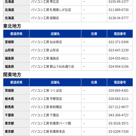
北海道
パソコン工房 帯広店
−
0155-49-1377
北海道
パソコン⼯房 札幌美しが丘店
−
011-889-6730
北海道
パソコン工房 函館店
−
0138-34-5777
東北地方
都道府県
店舗名
在庫
電話番号
宮城県
パソコン工房 仙台泉店
−
022-371-0306
山形県
パソコン工房 山形店
−
023-647-2230
福島県
パソコン工房 福島店
−
024-555-0611
福島県
パソコン工房 郡山うねめ通り店
−
024-954-5196
関東地方
都道府県
店舗名
在庫
電話番号
茨城県
パソコン工房 つくば店
−
029-869-4301
栃木県
パソコン工房 宇都宮店
−
028-683-3111
群馬県
パソコン工房 新前橋店
−
027-212-9677
千葉県
パソコン工房 千葉店
−
043-306-4727
東京都
パソコン工房 秋葉原パーツ館
−
03-3526-3571
東京都
パソコン工房 秋葉原本店
−
03-5209-7330