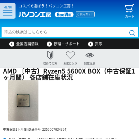
コスパで選ぼう！パソコン工房！
MENU
ご利用ガイド
カート
全国店舗情報
修理・サポート
買取
初めての方
お気に入り
閲覧履歴
AMD 〔中古〕Ryzen5 5600X BOX（中古保証1
ヶ月間） 各店舗在庫状況
中古保証1ヶ月間 (商品番号: 2350007034354)