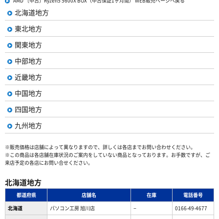
AMD 〔中古〕Ryzen5 5600X BOX（中古保証1ヶ月間） WEB販売ページへ戻る
北海道地方
東北地方
関東地方
中部地方
近畿地方
中国地方
四国地方
九州地方
※販売価格は店舗によって異なりますので、詳しくは各店までお問い合わせください。
※この商品は各店舗在庫状況のご案内をしていない商品となっております。お手数ですが、ご
来店予定の各店にお問い合せください。
北海道地方
都道府県
店舗名
在庫
電話番号
北海道
パソコン工房 旭川店
−
0166-49-4677