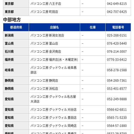
東京都
パソコン工房 八王子店
−
042-649-8215
東京都
パソコン工房 町田店
−
042-707-6425
中部地方
都道府県
店舗名
在庫
電話番号
新潟県
パソコン工房 新潟女池店
−
025-288-0151
富山県
パソコン工房 富山店
−
076-420-5440
石川県
パソコン工房 金沢南店
−
076-214-3007
福井県
パソコン工房 福井店(水・木曜定休)
−
0776-33-6412
パソコン工房 グッドウィル 岐阜茜
岐阜県
−
058-278-1588
部店
静岡県
パソコン工房 静岡店
−
054-260-7361
静岡県
パソコン工房 浜松店
−
053-401-8577
パソコン工房 グッドウィル名古屋
愛知県
−
052-249-9888
大須店
愛知県
パソコン工房 グッドウィル 刈谷店
−
0566-62-6811
愛知県
パソコン工房 グッドウィル 豊田店
−
0565-71-5230
愛知県
パソコン工房 グッドウィル 岡崎店
−
0564-57-1880
愛知県
パソコン工房 グッドウィル 豊橋店
−
0532-29-8700