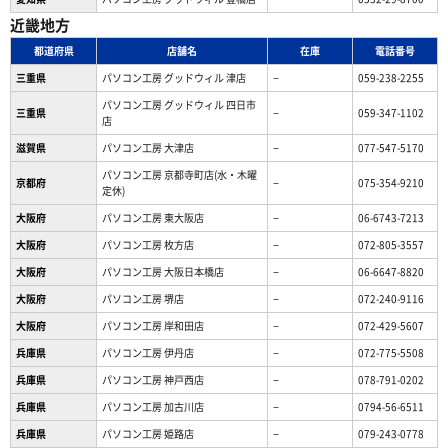
近畿地方
都道府県
店舗名
在庫
電話番号
三重県
パソコン工房 グッドウィル 津店
−
059-238-2255
パソコン工房 グッドウィル 四日市
三重県
−
059-347-1102
店
滋賀県
パソコン工房 大津店
−
077-547-5170
パソコン工房 京都寺町店(水・木曜
京都府
−
075-354-9210
定休)
大阪府
パソコン工房 東大阪店
−
06-6743-7213
大阪府
パソコン工房 枚方店
−
072-805-3557
大阪府
パソコン工房 大阪日本橋店
−
06-6647-8820
大阪府
パソコン工房 堺店
−
072-240-9116
大阪府
パソコン工房 岸和田店
−
072-429-5607
兵庫県
パソコン工房 伊丹店
−
072-775-5508
兵庫県
パソコン工房 神戸西店
−
078-791-0202
兵庫県
パソコン工房 加古川店
−
0794-56-6511
兵庫県
パソコン工房 姫路店
−
079-243-0778