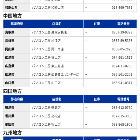
和歌山県
パソコン工房 和歌山店
−
073-499-7681
中国地方
都道府県
店舗名
在庫
電話番号
鳥取県
パソコン工房 鳥取安長店
−
0857-39-9393
島根県
パソコン工房 松江店
−
0852-59-5335
岡山県
パソコン工房 岡山南店
−
0868-05-2820
広島県
パソコン工房 福山店
−
084-991-1577
広島県
パソコン工房 東広島店
−
0824-31-0290
広島県
パソコン工房 広島商工センター店
−
082-501-3251
山口県
パソコン工房 山口店
−
083-941-0311
四国地方
都道府県
店舗名
在庫
電話番号
徳島県
パソコン工房 徳島店
−
088-612-0730
香川県
パソコン工房 高松店
−
087-815-3993
愛媛県
パソコン工房 松山店
−
089-968-1908
九州地方