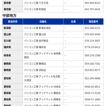
東京都
パソコン工房 八王子店
−
042-649-8215
東京都
パソコン工房 町田店
−
042-707-6425
中部地方
都道府県
店舗名
在庫
電話番号
新潟県
パソコン工房 新潟女池店
−
025-288-0151
富山県
パソコン工房 富山店
−
076-420-5440
石川県
パソコン工房 金沢南店
−
076-214-3007
福井県
パソコン工房 福井店
−
0776-33-6412
パソコン工房 グッドウィル 岐阜茜
岐阜県
−
058-278-1588
部店
静岡県
パソコン工房 静岡店
−
054-260-7361
静岡県
パソコン工房 浜松店
−
053-401-8577
パソコン工房 グッドウィル名古屋
愛知県
−
052-249-9888
大須店
愛知県
パソコン工房 グッドウィル 刈谷店
−
0566-62-6811
愛知県
パソコン工房 グッドウィル 豊田店
−
0565-71-5230
愛知県
パソコン工房 グッドウィル 岡崎店
−
0564-57-1880
愛知県
パソコン工房 グッドウィル 豊橋店
−
0532-29-8700