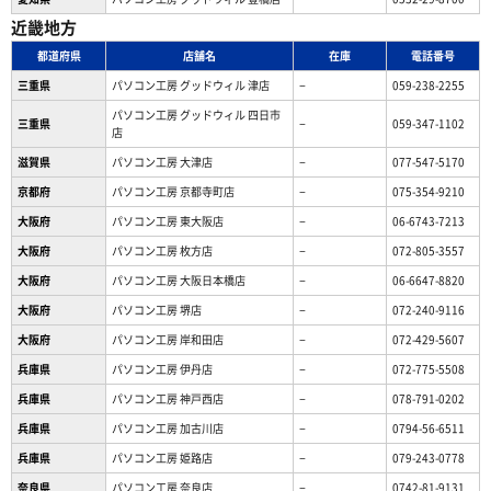
近畿地方
都道府県
店舗名
在庫
電話番号
三重県
パソコン工房 グッドウィル 津店
−
059-238-2255
パソコン工房 グッドウィル 四日市
三重県
−
059-347-1102
店
滋賀県
パソコン工房 大津店
−
077-547-5170
京都府
パソコン工房 京都寺町店
−
075-354-9210
大阪府
パソコン工房 東大阪店
−
06-6743-7213
大阪府
パソコン工房 枚方店
−
072-805-3557
大阪府
パソコン工房 大阪日本橋店
−
06-6647-8820
大阪府
パソコン工房 堺店
−
072-240-9116
大阪府
パソコン工房 岸和田店
−
072-429-5607
兵庫県
パソコン工房 伊丹店
−
072-775-5508
兵庫県
パソコン工房 神戸西店
−
078-791-0202
兵庫県
パソコン工房 加古川店
−
0794-56-6511
兵庫県
パソコン工房 姫路店
−
079-243-0778
奈良県
パソコン工房 奈良店
−
0742-81-9131