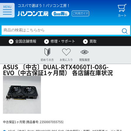
コスパで選ぼう！パソコン工房！
MENU
ご利用ガイド
カート
全国店舗情報
修理・サポート
買取
初めての方
お気に入り
閲覧履歴
ASUS 〔中古〕DUAL-RTX4060TI-O8G-
EVO（中古保証1ヶ月間） 各店舗在庫状況
中古保証1ヶ月間 (商品番号: 2350007055755)