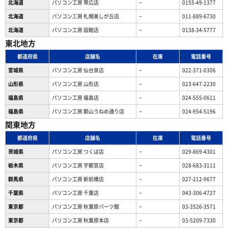
北海道
パソコン工房 帯広店
−
0155-49-1377
北海道
パソコン⼯房 札幌美しが丘店
−
011-889-6730
北海道
パソコン工房 函館店
−
0138-34-5777
東北地方
都道府県
店舗名
在庫
電話番号
宮城県
パソコン工房 仙台泉店
−
022-371-0306
山形県
パソコン工房 山形店
−
023-647-2230
福島県
パソコン工房 福島店
−
024-555-0611
福島県
パソコン工房 郡山うねめ通り店
−
024-954-5196
関東地方
都道府県
店舗名
在庫
電話番号
茨城県
パソコン工房 つくば店
−
029-869-4301
栃木県
パソコン工房 宇都宮店
−
028-683-3111
群馬県
パソコン工房 新前橋店
−
027-212-9677
千葉県
パソコン工房 千葉店
−
043-306-4727
東京都
パソコン工房 秋葉原パーツ館
−
03-3526-3571
東京都
パソコン工房 秋葉原本店
−
03-5209-7330