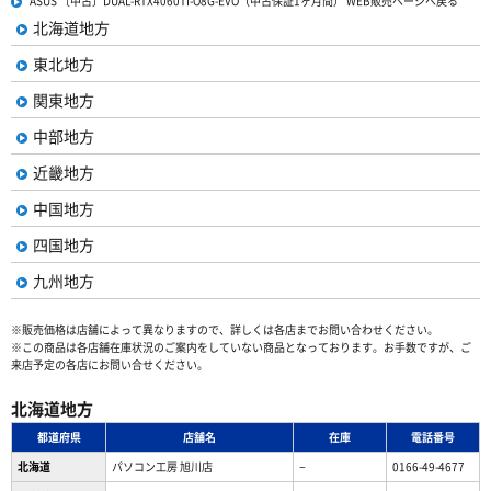
ASUS 〔中古〕DUAL-RTX4060TI-O8G-EVO（中古保証1ヶ月間） WEB販売ページへ戻る
北海道地方
東北地方
関東地方
中部地方
近畿地方
中国地方
四国地方
九州地方
※販売価格は店舗によって異なりますので、詳しくは各店までお問い合わせください。
※この商品は各店舗在庫状況のご案内をしていない商品となっております。お手数ですが、ご
来店予定の各店にお問い合せください。
北海道地方
都道府県
店舗名
在庫
電話番号
北海道
パソコン工房 旭川店
−
0166-49-4677