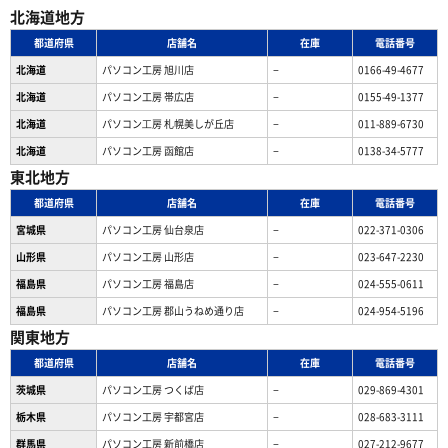
北海道地方
都道府県
店舗名
在庫
電話番号
北海道
パソコン工房 旭川店
−
0166-49-4677
北海道
パソコン工房 帯広店
−
0155-49-1377
北海道
パソコン⼯房 札幌美しが丘店
−
011-889-6730
北海道
パソコン工房 函館店
−
0138-34-5777
東北地方
都道府県
店舗名
在庫
電話番号
宮城県
パソコン工房 仙台泉店
−
022-371-0306
山形県
パソコン工房 山形店
−
023-647-2230
福島県
パソコン工房 福島店
−
024-555-0611
福島県
パソコン工房 郡山うねめ通り店
−
024-954-5196
関東地方
都道府県
店舗名
在庫
電話番号
茨城県
パソコン工房 つくば店
−
029-869-4301
栃木県
パソコン工房 宇都宮店
−
028-683-3111
群馬県
パソコン工房 新前橋店
−
027-212-9677