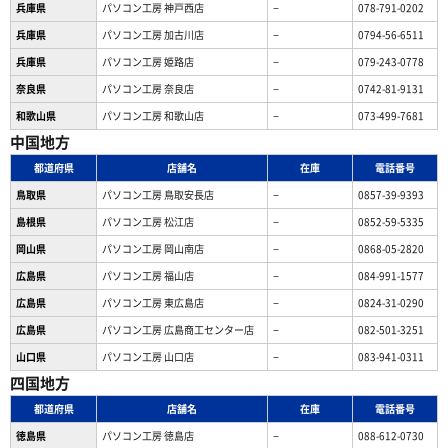
兵庫県
パソコン工房 神戸西店
−
078-791-0202
兵庫県
パソコン工房 加古川店
−
0794-56-6511
兵庫県
パソコン工房 姫路店
−
079-243-0778
奈良県
パソコン工房 奈良店
−
0742-81-9131
和歌山県
パソコン工房 和歌山店
−
073-499-7681
中国地方
都道府県
店舗名
在庫
電話番号
鳥取県
パソコン工房 鳥取安長店
−
0857-39-9393
島根県
パソコン工房 松江店
−
0852-59-5335
岡山県
パソコン工房 岡山南店
−
0868-05-2820
広島県
パソコン工房 福山店
−
084-991-1577
広島県
パソコン工房 東広島店
−
0824-31-0290
広島県
パソコン工房 広島商工センター店
−
082-501-3251
山口県
パソコン工房 山口店
−
083-941-0311
四国地方
都道府県
店舗名
在庫
電話番号
徳島県
パソコン工房 徳島店
−
088-612-0730