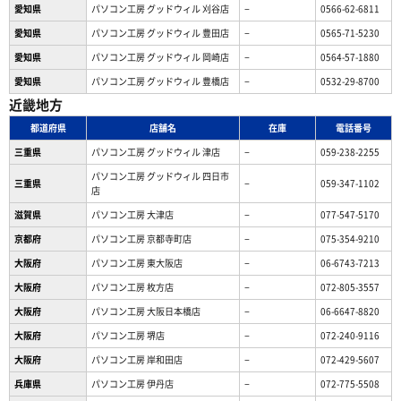
愛知県
パソコン工房 グッドウィル 刈谷店
−
0566-62-6811
愛知県
パソコン工房 グッドウィル 豊田店
−
0565-71-5230
愛知県
パソコン工房 グッドウィル 岡崎店
−
0564-57-1880
愛知県
パソコン工房 グッドウィル 豊橋店
−
0532-29-8700
近畿地方
都道府県
店舗名
在庫
電話番号
三重県
パソコン工房 グッドウィル 津店
−
059-238-2255
パソコン工房 グッドウィル 四日市
三重県
−
059-347-1102
店
滋賀県
パソコン工房 大津店
−
077-547-5170
京都府
パソコン工房 京都寺町店
−
075-354-9210
大阪府
パソコン工房 東大阪店
−
06-6743-7213
大阪府
パソコン工房 枚方店
−
072-805-3557
大阪府
パソコン工房 大阪日本橋店
−
06-6647-8820
大阪府
パソコン工房 堺店
−
072-240-9116
大阪府
パソコン工房 岸和田店
−
072-429-5607
兵庫県
パソコン工房 伊丹店
−
072-775-5508