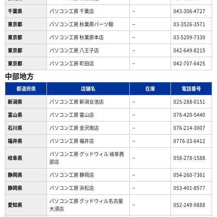
千葉県
パソコン工房 千葉店
−
043-306-4727
東京都
パソコン工房 秋葉原パーツ館
−
03-3526-3571
東京都
パソコン工房 秋葉原本店
−
03-5209-7330
東京都
パソコン工房 八王子店
−
042-649-8215
東京都
パソコン工房 町田店
−
042-707-6425
中部地方
都道府県
店舗名
在庫
電話番号
新潟県
パソコン工房 新潟女池店
−
025-288-0151
富山県
パソコン工房 富山店
−
076-420-5440
石川県
パソコン工房 金沢南店
−
076-214-3007
福井県
パソコン工房 福井店
−
0776-33-6412
パソコン工房 グッドウィル 岐阜茜
岐阜県
−
058-278-1588
部店
静岡県
パソコン工房 静岡店
−
054-260-7361
静岡県
パソコン工房 浜松店
−
053-401-8577
パソコン工房 グッドウィル名古屋
愛知県
−
052-249-9888
大須店