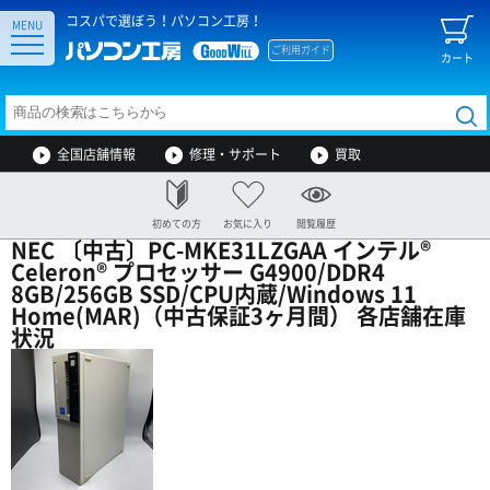
コスパで選ぼう！パソコン工房！
MENU
ご利用ガイド
カート
全国店舗情報
修理・サポート
買取
初めての方
お気に入り
閲覧履歴
NEC 〔中古〕PC-MKE31LZGAA インテル®
Celeron® プロセッサー G4900/DDR4
8GB/256GB SSD/CPU内蔵/Windows 11
Home(MAR)（中古保証3ヶ月間） 各店舗在庫
状況