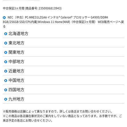
中古保証3ヶ月間 (商品番号: 2350006813943)
NEC 〔中古〕PC-MKE31LZGAA インテル® Celeron® プロセッサー G4900/DDR4
8GB/256GB SSD/CPU内蔵/Windows 11 Home(MAR)（中古保証3ヶ月間） WEB販売ページへ戻
る
北海道地方
東北地方
関東地方
中部地方
近畿地方
中国地方
四国地方
九州地方
※販売価格は店舗によって異なりますので、詳しくは各店までお問い合わせください。
※この商品は各店舗在庫状況のご案内をしていない商品となっております。お手数ですが、ご
来店予定の各店にお問い合せください。