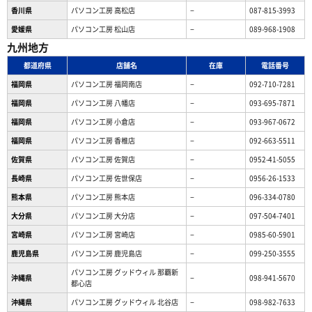
香川県
パソコン工房 高松店
−
087-815-3993
愛媛県
パソコン工房 松山店
−
089-968-1908
九州地方
都道府県
店舗名
在庫
電話番号
福岡県
パソコン工房 福岡南店
−
092-710-7281
福岡県
パソコン工房 八幡店
−
093-695-7871
福岡県
パソコン工房 小倉店
−
093-967-0672
福岡県
パソコン工房 香椎店
−
092-663-5511
佐賀県
パソコン工房 佐賀店
−
0952-41-5055
長崎県
パソコン工房 佐世保店
−
0956-26-1533
熊本県
パソコン工房 熊本店
−
096-334-0780
大分県
パソコン工房 大分店
−
097-504-7401
宮崎県
パソコン工房 宮崎店
−
0985-60-5901
鹿児島県
パソコン工房 鹿児島店
−
099-250-3555
パソコン工房 グッドウィル 那覇新
沖縄県
−
098-941-5670
都心店
沖縄県
パソコン工房 グッドウィル 北谷店
−
098-982-7633