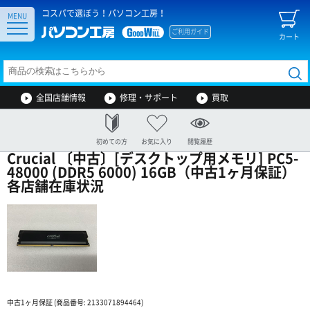
コスパで選ぼう！パソコン工房！
MENU
ご利用ガイド
カート
全国店舗情報
修理・サポート
買取
初めての方
お気に入り
閲覧履歴
Crucial 〔中古〕[デスクトップ用メモリ] PC5-
48000 (DDR5 6000) 16GB（中古1ヶ月保証）
各店舗在庫状況
中古1ヶ月保証 (商品番号: 2133071894464)