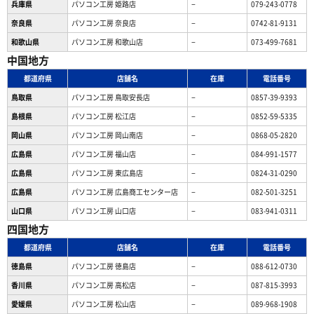
兵庫県
パソコン工房 姫路店
−
079-243-0778
奈良県
パソコン工房 奈良店
−
0742-81-9131
和歌山県
パソコン工房 和歌山店
−
073-499-7681
中国地方
都道府県
店舗名
在庫
電話番号
鳥取県
パソコン工房 鳥取安長店
−
0857-39-9393
島根県
パソコン工房 松江店
−
0852-59-5335
岡山県
パソコン工房 岡山南店
−
0868-05-2820
広島県
パソコン工房 福山店
−
084-991-1577
広島県
パソコン工房 東広島店
−
0824-31-0290
広島県
パソコン工房 広島商工センター店
−
082-501-3251
山口県
パソコン工房 山口店
−
083-941-0311
四国地方
都道府県
店舗名
在庫
電話番号
徳島県
パソコン工房 徳島店
−
088-612-0730
香川県
パソコン工房 高松店
−
087-815-3993
愛媛県
パソコン工房 松山店
−
089-968-1908