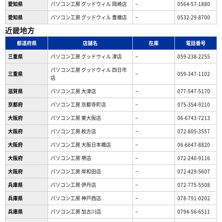
愛知県
パソコン工房 グッドウィル 岡崎店
−
0564-57-1880
愛知県
パソコン工房 グッドウィル 豊橋店
−
0532-29-8700
近畿地方
都道府県
店舗名
在庫
電話番号
三重県
パソコン工房 グッドウィル 津店
−
059-238-2255
パソコン工房 グッドウィル 四日市
三重県
−
059-347-1102
店
滋賀県
パソコン工房 大津店
−
077-547-5170
京都府
パソコン工房 京都寺町店
−
075-354-9210
大阪府
パソコン工房 東大阪店
−
06-6743-7213
大阪府
パソコン工房 枚方店
−
072-805-3557
大阪府
パソコン工房 大阪日本橋店
−
06-6647-8820
大阪府
パソコン工房 堺店
−
072-240-9116
大阪府
パソコン工房 岸和田店
−
072-429-5607
兵庫県
パソコン工房 伊丹店
−
072-775-5508
兵庫県
パソコン工房 神戸西店
−
078-791-0202
兵庫県
パソコン工房 加古川店
−
0794-56-6511