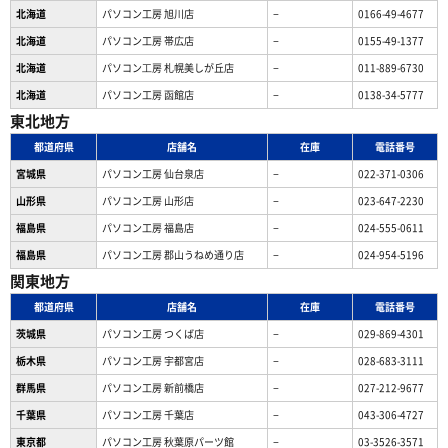
北海道
パソコン工房 旭川店
−
0166-49-4677
北海道
パソコン工房 帯広店
−
0155-49-1377
北海道
パソコン⼯房 札幌美しが丘店
−
011-889-6730
北海道
パソコン工房 函館店
−
0138-34-5777
東北地方
都道府県
店舗名
在庫
電話番号
宮城県
パソコン工房 仙台泉店
−
022-371-0306
山形県
パソコン工房 山形店
−
023-647-2230
福島県
パソコン工房 福島店
−
024-555-0611
福島県
パソコン工房 郡山うねめ通り店
−
024-954-5196
関東地方
都道府県
店舗名
在庫
電話番号
茨城県
パソコン工房 つくば店
−
029-869-4301
栃木県
パソコン工房 宇都宮店
−
028-683-3111
群馬県
パソコン工房 新前橋店
−
027-212-9677
千葉県
パソコン工房 千葉店
−
043-306-4727
東京都
パソコン工房 秋葉原パーツ館
−
03-3526-3571