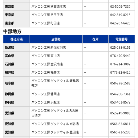
東京都
パソコン工房 秋葉原本店
−
03-5209-7330
東京都
パソコン工房 八王子店
−
042-649-8215
東京都
パソコン工房 町田店
−
042-707-6425
中部地方
都道府県
店舗名
在庫
電話番号
新潟県
パソコン工房 新潟女池店
−
025-288-0151
富山県
パソコン工房 富山店
−
076-420-5440
石川県
パソコン工房 金沢南店
−
076-214-3007
福井県
パソコン工房 福井店
−
0776-33-6412
パソコン工房 グッドウィル 岐阜茜
岐阜県
−
058-278-1588
部店
静岡県
パソコン工房 静岡店
−
054-260-7361
静岡県
パソコン工房 浜松店
−
053-401-8577
パソコン工房 グッドウィル名古屋
愛知県
−
052-249-9888
大須店
愛知県
パソコン工房 グッドウィル 刈谷店
−
0566-62-6811
愛知県
パソコン工房 グッドウィル 豊田店
−
0565-71-5230