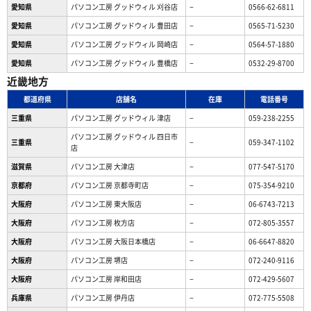
愛知県
パソコン工房 グッドウィル 刈谷店
−
0566-62-6811
愛知県
パソコン工房 グッドウィル 豊田店
−
0565-71-5230
愛知県
パソコン工房 グッドウィル 岡崎店
−
0564-57-1880
愛知県
パソコン工房 グッドウィル 豊橋店
−
0532-29-8700
近畿地方
都道府県
店舗名
在庫
電話番号
三重県
パソコン工房 グッドウィル 津店
−
059-238-2255
パソコン工房 グッドウィル 四日市
三重県
−
059-347-1102
店
滋賀県
パソコン工房 大津店
−
077-547-5170
京都府
パソコン工房 京都寺町店
−
075-354-9210
大阪府
パソコン工房 東大阪店
−
06-6743-7213
大阪府
パソコン工房 枚方店
−
072-805-3557
大阪府
パソコン工房 大阪日本橋店
−
06-6647-8820
大阪府
パソコン工房 堺店
−
072-240-9116
大阪府
パソコン工房 岸和田店
−
072-429-5607
兵庫県
パソコン工房 伊丹店
−
072-775-5508