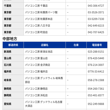
千葉県
パソコン工房 千葉店
−
043-306-4727
東京都
パソコン工房 秋葉原パーツ館
−
03-3526-3571
東京都
パソコン工房 秋葉原本店
−
03-5209-7330
東京都
パソコン工房 八王子店
−
042-649-8215
東京都
パソコン工房 町田店
−
042-707-6425
中部地方
都道府県
店舗名
在庫
電話番号
新潟県
パソコン工房 新潟女池店
−
025-288-0151
富山県
パソコン工房 富山店
−
076-420-5440
石川県
パソコン工房 金沢南店
−
076-214-3007
福井県
パソコン工房 福井店
−
0776-33-6412
パソコン工房 グッドウィル 岐阜茜
岐阜県
−
058-278-1588
部店
静岡県
パソコン工房 静岡店
−
054-260-7361
静岡県
パソコン工房 浜松店
−
053-401-8577
パソコン工房 グッドウィル名古屋
愛知県
−
052-249-9888
大須店