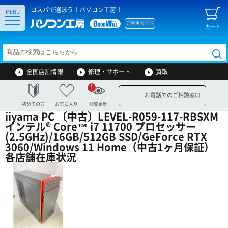
コスパで選ぼう！パソコン工房！
MENU
ご利用ガイド
カート
全国店舗情報
修理・サポート
買取
1
お電話でのご相談窓口
初めての方
お気に入り
閲覧履歴
iiyama PC 〔中古〕LEVEL-R059-117-RBSXM
インテル® Core™ i7 11700 プロセッサー
(2.5GHz)/16GB/512GB SSD/GeForce RTX
3060/Windows 11 Home（中古1ヶ月保証）
各店舗在庫状況