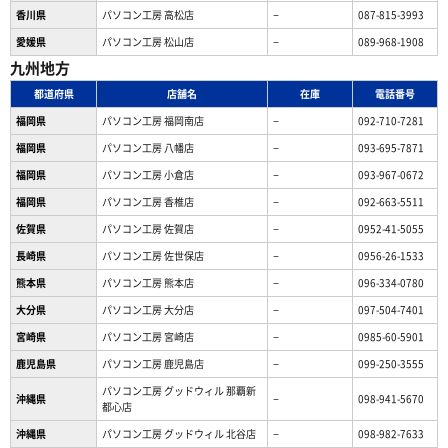
香川県
パソコン工房 高松店
−
087-815-3993
愛媛県
パソコン工房 松山店
−
089-968-1908
九州地方
都道府県
店舗名
在庫
電話番号
福岡県
パソコン工房 福岡南店
−
092-710-7281
福岡県
パソコン工房 八幡店
−
093-695-7871
福岡県
パソコン工房 小倉店
−
093-967-0672
福岡県
パソコン工房 香椎店
−
092-663-5511
佐賀県
パソコン工房 佐賀店
−
0952-41-5055
長崎県
パソコン工房 佐世保店
−
0956-26-1533
熊本県
パソコン工房 熊本店
−
096-334-0780
大分県
パソコン工房 大分店
−
097-504-7401
宮崎県
パソコン工房 宮崎店
−
0985-60-5901
鹿児島県
パソコン工房 鹿児島店
−
099-250-3555
パソコン工房 グッドウィル 那覇新
沖縄県
−
098-941-5670
都心店
沖縄県
パソコン工房 グッドウィル 北谷店
−
098-982-7633