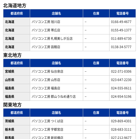
北海道地方
都道府県
店舗名
在庫
電話番号
北海道
パソコン工房 旭川店
−
0166-49-4677
北海道
パソコン工房 帯広店
−
0155-49-1377
北海道
パソコン⼯房 札幌美しが丘店
−
011-889-6730
北海道
パソコン工房 函館店
−
0138-34-5777
東北地方
都道府県
店舗名
在庫
電話番号
宮城県
パソコン工房 仙台泉店
−
022-371-0306
山形県
パソコン工房 山形店
−
023-647-2230
福島県
パソコン工房 福島店
−
024-555-0611
福島県
パソコン工房 郡山うねめ通り店
−
024-954-5196
関東地方
都道府県
店舗名
在庫
電話番号
茨城県
パソコン工房 つくば店
−
029-869-4301
栃木県
パソコン工房 宇都宮店
−
028-683-3111
群馬県
パソコン工房 新前橋店
−
027-212-9677