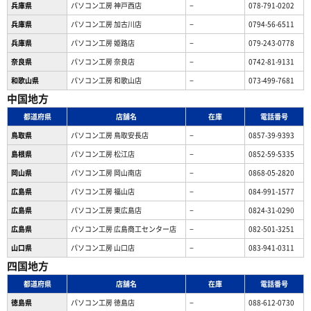
兵庫県
パソコン工房 神戸西店
−
078-791-0202
兵庫県
パソコン工房 加古川店
−
0794-56-6511
兵庫県
パソコン工房 姫路店
−
079-243-0778
奈良県
パソコン工房 奈良店
−
0742-81-9131
和歌山県
パソコン工房 和歌山店
−
073-499-7681
中国地方
都道府県
店舗名
在庫
電話番号
鳥取県
パソコン工房 鳥取安長店
−
0857-39-9393
島根県
パソコン工房 松江店
−
0852-59-5335
岡山県
パソコン工房 岡山南店
−
0868-05-2820
広島県
パソコン工房 福山店
−
084-991-1577
広島県
パソコン工房 東広島店
−
0824-31-0290
広島県
パソコン工房 広島商工センター店
−
082-501-3251
山口県
パソコン工房 山口店
−
083-941-0311
四国地方
都道府県
店舗名
在庫
電話番号
徳島県
パソコン工房 徳島店
−
088-612-0730