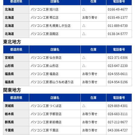
都道府県
店舗名
在庫
電話番号
北海道
パソコン工房 旭川店
△
0166-49-4677
北海道
パソコン工房 帯広店
お取り寄せ
0155-49-1377
北海道
パソコン⼯房 札幌美しが丘店
△
011-889-6730
北海道
パソコン工房 函館店
△
0138-34-5777
東北地方
都道府県
店舗名
在庫
電話番号
宮城県
パソコン工房 仙台泉店
△
022-371-0306
山形県
パソコン工房 山形店
△
023-647-2230
福島県
パソコン工房 福島店
お取り寄せ
024-555-0611
福島県
パソコン工房 郡山うねめ通り店
お取り寄せ
024-954-5196
関東地方
都道府県
店舗名
在庫
電話番号
茨城県
パソコン工房 つくば店
△
029-869-4301
栃木県
パソコン工房 宇都宮店
お取り寄せ
028-683-3111
群馬県
パソコン工房 新前橋店
お取り寄せ
027-212-9677
千葉県
パソコン工房 千葉店
お取り寄せ
043-306-4727