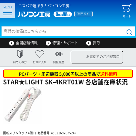
コスパで選ぼう！パソコン工房！
MENU
ご利用ガイド
カート
全国店舗情報
修理・サポート
買取
お電話でのご相談窓口
初めての方
お気に入り
閲覧履歴
PCパーツ・周辺機器 5,000円以上の商品で
送料無料
STAR★LIGHT SK-4KRT01W 各店舗在庫状況
回転スリムタップ 4個口 (商品番号: 4562169763524)