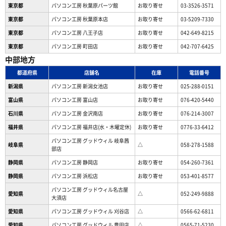
東京都
パソコン工房 秋葉原パーツ館
お取り寄せ
03-3526-3571
東京都
パソコン工房 秋葉原本店
お取り寄せ
03-5209-7330
東京都
パソコン工房 八王子店
お取り寄せ
042-649-8215
東京都
パソコン工房 町田店
お取り寄せ
042-707-6425
中部地方
都道府県
店舗名
在庫
電話番号
新潟県
パソコン工房 新潟女池店
お取り寄せ
025-288-0151
富山県
パソコン工房 富山店
お取り寄せ
076-420-5440
石川県
パソコン工房 金沢南店
お取り寄せ
076-214-3007
福井県
パソコン工房 福井店(水・木曜定休)
お取り寄せ
0776-33-6412
パソコン工房 グッドウィル 岐阜茜
岐阜県
△
058-278-1588
部店
静岡県
パソコン工房 静岡店
お取り寄せ
054-260-7361
静岡県
パソコン工房 浜松店
お取り寄せ
053-401-8577
パソコン工房 グッドウィル名古屋
愛知県
△
052-249-9888
大須店
愛知県
パソコン工房 グッドウィル 刈谷店
△
0566-62-6811
愛知県
パソコン工房 グッドウィル 豊田店
△
0565-71-5230