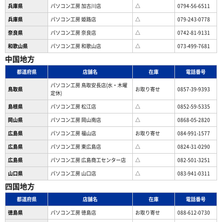
兵庫県
パソコン工房 加古川店
△
0794-56-6511
兵庫県
パソコン工房 姫路店
△
079-243-0778
奈良県
パソコン工房 奈良店
△
0742-81-9131
和歌山県
パソコン工房 和歌山店
△
073-499-7681
中国地方
都道府県
店舗名
在庫
電話番号
パソコン工房 鳥取安長店(水・木曜
鳥取県
お取り寄せ
0857-39-9393
定休)
島根県
パソコン工房 松江店
△
0852-59-5335
岡山県
パソコン工房 岡山南店
△
0868-05-2820
広島県
パソコン工房 福山店
お取り寄せ
084-991-1577
広島県
パソコン工房 東広島店
△
0824-31-0290
広島県
パソコン工房 広島商工センター店
△
082-501-3251
山口県
パソコン工房 山口店
△
083-941-0311
四国地方
都道府県
店舗名
在庫
電話番号
徳島県
パソコン工房 徳島店
お取り寄せ
088-612-0730