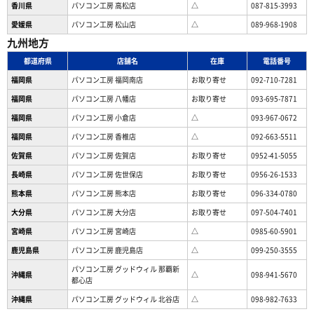
香川県
パソコン工房 高松店
△
087-815-3993
愛媛県
パソコン工房 松山店
△
089-968-1908
九州地方
都道府県
店舗名
在庫
電話番号
福岡県
パソコン工房 福岡南店
お取り寄せ
092-710-7281
福岡県
パソコン工房 八幡店
お取り寄せ
093-695-7871
福岡県
パソコン工房 小倉店
△
093-967-0672
福岡県
パソコン工房 香椎店
△
092-663-5511
佐賀県
パソコン工房 佐賀店
お取り寄せ
0952-41-5055
長崎県
パソコン工房 佐世保店
お取り寄せ
0956-26-1533
熊本県
パソコン工房 熊本店
お取り寄せ
096-334-0780
大分県
パソコン工房 大分店
お取り寄せ
097-504-7401
宮崎県
パソコン工房 宮崎店
△
0985-60-5901
鹿児島県
パソコン工房 鹿児島店
△
099-250-3555
パソコン工房 グッドウィル 那覇新
沖縄県
△
098-941-5670
都心店
沖縄県
パソコン工房 グッドウィル 北谷店
△
098-982-7633