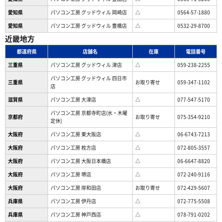
愛知県
パソコン工房 グッドウィル 岡崎店
△
0564-57-1880
愛知県
パソコン工房 グッドウィル 豊橋店
△
0532-29-8700
近畿地方
都道府県
店舗名
在庫
電話番号
三重県
パソコン工房 グッドウィル 津店
△
059-238-2255
パソコン工房 グッドウィル 四日市
三重県
お取り寄せ
059-347-1102
店
滋賀県
パソコン工房 大津店
△
077-547-5170
パソコン工房 京都寺町店(水・木曜
京都府
お取り寄せ
075-354-9210
定休)
大阪府
パソコン工房 東大阪店
△
06-6743-7213
大阪府
パソコン工房 枚方店
△
072-805-3557
大阪府
パソコン工房 大阪日本橋店
△
06-6647-8820
大阪府
パソコン工房 堺店
△
072-240-9116
大阪府
パソコン工房 岸和田店
お取り寄せ
072-429-5607
兵庫県
パソコン工房 伊丹店
△
072-775-5508
兵庫県
パソコン工房 神戸西店
△
078-791-0202