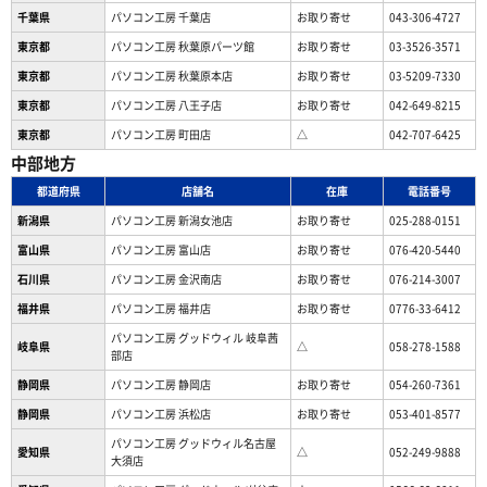
千葉県
パソコン工房 千葉店
お取り寄せ
043-306-4727
東京都
パソコン工房 秋葉原パーツ館
お取り寄せ
03-3526-3571
東京都
パソコン工房 秋葉原本店
お取り寄せ
03-5209-7330
東京都
パソコン工房 八王子店
お取り寄せ
042-649-8215
東京都
パソコン工房 町田店
△
042-707-6425
中部地方
都道府県
店舗名
在庫
電話番号
新潟県
パソコン工房 新潟女池店
お取り寄せ
025-288-0151
富山県
パソコン工房 富山店
お取り寄せ
076-420-5440
石川県
パソコン工房 金沢南店
お取り寄せ
076-214-3007
福井県
パソコン工房 福井店
お取り寄せ
0776-33-6412
パソコン工房 グッドウィル 岐阜茜
岐阜県
△
058-278-1588
部店
静岡県
パソコン工房 静岡店
お取り寄せ
054-260-7361
静岡県
パソコン工房 浜松店
お取り寄せ
053-401-8577
パソコン工房 グッドウィル名古屋
愛知県
△
052-249-9888
大須店