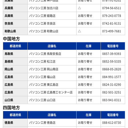
兵庫県
パソコン工房 神戸西店
お取り寄せ
078-791-0202
兵庫県
パソコン工房 加古川店
△
0794-56-6511
兵庫県
パソコン工房 姫路店
お取り寄せ
079-243-0778
奈良県
パソコン工房 奈良店
お取り寄せ
0742-81-9131
和歌山県
パソコン工房 和歌山店
△
073-499-7681
中国地方
都道府県
店舗名
在庫
電話番号
鳥取県
パソコン工房 鳥取安長店
お取り寄せ
0857-39-9393
島根県
パソコン工房 松江店
お取り寄せ
0852-59-5335
岡山県
パソコン工房 岡山南店
お取り寄せ
0868-05-2820
広島県
パソコン工房 福山店
お取り寄せ
084-991-1577
広島県
パソコン工房 東広島店
お取り寄せ
0824-31-0290
広島県
パソコン工房 広島商工センター店
お取り寄せ
082-501-3251
山口県
パソコン工房 山口店
お取り寄せ
083-941-0311
四国地方
都道府県
店舗名
在庫
電話番号
徳島県
パソコン工房 徳島店
お取り寄せ
088-612-0730