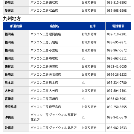
香川県
パソコン工房 高松店
お取り寄せ
087-815-3993
愛媛県
パソコン工房 松山店
お取り寄せ
089-968-1908
九州地方
都道府県
店舗名
在庫
電話番号
福岡県
パソコン工房 福岡南店
お取り寄せ
092-710-7281
福岡県
パソコン工房 八幡店
お取り寄せ
093-695-7871
福岡県
パソコン工房 小倉店
お取り寄せ
093-967-0672
福岡県
パソコン工房 香椎店
△
092-663-5511
佐賀県
パソコン工房 佐賀店
お取り寄せ
0952-41-5055
長崎県
パソコン工房 佐世保店
お取り寄せ
0956-26-1533
熊本県
パソコン工房 熊本店
△
096-334-0780
大分県
パソコン工房 大分店
お取り寄せ
097-504-7401
宮崎県
パソコン工房 宮崎店
△
0985-60-5901
鹿児島県
パソコン工房 鹿児島店
お取り寄せ
099-250-3555
パソコン工房 グッドウィル 那覇新
沖縄県
△
098-941-5670
都心店
沖縄県
パソコン工房 グッドウィル 北谷店
お取り寄せ
098-982-7633