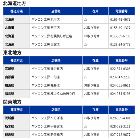
北海道地方
都道府県
店舗名
在庫
電話番号
北海道
パソコン工房 旭川店
△
0166-49-4677
北海道
パソコン工房 帯広店
お取り寄せ
0155-49-1377
北海道
パソコン⼯房 札幌美しが丘店
お取り寄せ
011-889-6730
北海道
パソコン工房 函館店
△
0138-34-5777
東北地方
都道府県
店舗名
在庫
電話番号
宮城県
パソコン工房 仙台泉店
お取り寄せ
022-371-0306
山形県
パソコン工房 山形店
△
023-647-2230
福島県
パソコン工房 福島店
お取り寄せ
024-555-0611
福島県
パソコン工房 郡山うねめ通り店
お取り寄せ
024-954-5196
関東地方
都道府県
店舗名
在庫
電話番号
茨城県
パソコン工房 つくば店
お取り寄せ
029-869-4301
栃木県
パソコン工房 宇都宮店
△
028-683-3111
群馬県
パソコン工房 新前橋店
お取り寄せ
027-212-9677