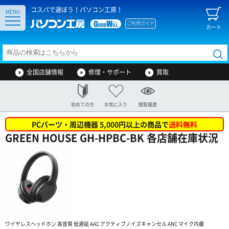
コスパで選ぼう！パソコン工房！
MENU
ご利用ガイド
カート
全国店舗情報
修理・サポート
買取
初めての方
お気に入り
閲覧履歴
PCパーツ・周辺機器 5,000円以上の商品で
送料無料
GREEN HOUSE GH-HPBC-BK 各店舗在庫状況
ワイヤレスヘッドホン 高音質 低遅延 AAC アクティブノイズキャンセル ANC マイク内蔵