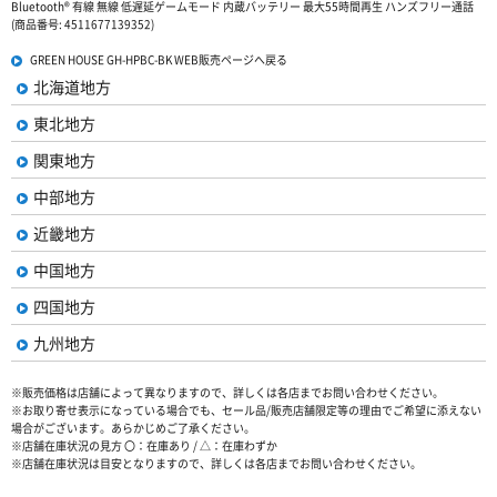
Bluetooth® 有線 無線 低遅延ゲームモード 内蔵バッテリー 最大55時間再生 ハンズフリー通話
(商品番号: 4511677139352)
GREEN HOUSE GH-HPBC-BK WEB販売ページへ戻る
北海道地方
東北地方
関東地方
中部地方
近畿地方
中国地方
四国地方
九州地方
※販売価格は店舗によって異なりますので、詳しくは各店までお問い合わせください。
※お取り寄せ表示になっている場合でも、セール品/販売店舗限定等の理由でご希望に添えない
場合がございます。あらかじめご了承ください。
※店舗在庫状況の見方 〇：在庫あり / △：在庫わずか
※店舗在庫状況は目安となりますので、詳しくは各店までお問い合わせください。