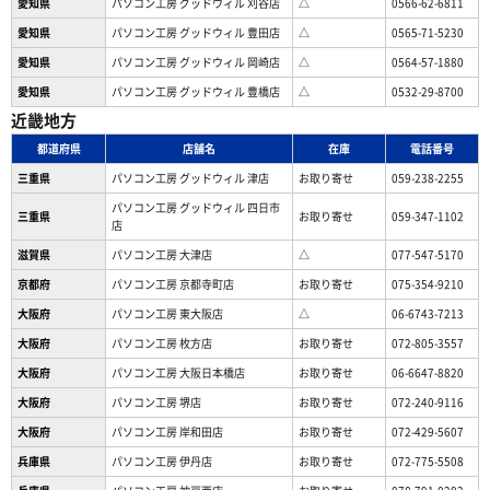
愛知県
パソコン工房 グッドウィル 刈谷店
△
0566-62-6811
愛知県
パソコン工房 グッドウィル 豊田店
△
0565-71-5230
愛知県
パソコン工房 グッドウィル 岡崎店
△
0564-57-1880
愛知県
パソコン工房 グッドウィル 豊橋店
△
0532-29-8700
近畿地方
都道府県
店舗名
在庫
電話番号
三重県
パソコン工房 グッドウィル 津店
お取り寄せ
059-238-2255
パソコン工房 グッドウィル 四日市
三重県
お取り寄せ
059-347-1102
店
滋賀県
パソコン工房 大津店
△
077-547-5170
京都府
パソコン工房 京都寺町店
お取り寄せ
075-354-9210
大阪府
パソコン工房 東大阪店
△
06-6743-7213
大阪府
パソコン工房 枚方店
お取り寄せ
072-805-3557
大阪府
パソコン工房 大阪日本橋店
お取り寄せ
06-6647-8820
大阪府
パソコン工房 堺店
お取り寄せ
072-240-9116
大阪府
パソコン工房 岸和田店
お取り寄せ
072-429-5607
兵庫県
パソコン工房 伊丹店
お取り寄せ
072-775-5508