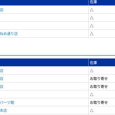
在庫
店
△
△
△
うねめ通り店
△
在庫
店
△
店
お取り寄せ
店
お取り寄せ
△
原パーツ館
お取り寄せ
原本店
△