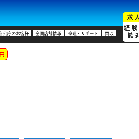
求
経験
官公庁のお客様
全国店舗情報
修理・サポート
買取
歓
円