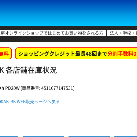
工房オンラインショップではじめてお買い物をされる方
法人・学校・
無料
ショッピングクレジット最長48回まで
分割手数料0
K-BK 各店舗在庫状況
PD20W (商品番号: 4511677147531)
F200AK-BK WEB販売ページへ戻る