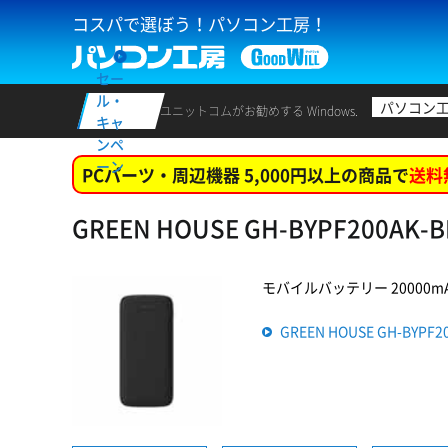
コスパで選ぼう！パソコン工房！
セー
ル・
パソコン
ユニットコムがお勧めする Windows.
キャ
ンペ
ーン
PCパーツ・周辺機器 5,000円以上の商品で
送料
GREEN HOUSE GH-BYPF200A
モバイルバッテリー 20000mAh 
GREEN HOUSE GH-BYP