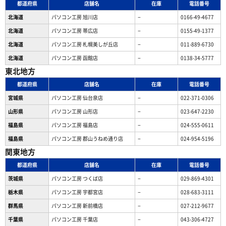
都道府県
店舗名
在庫
電話番号
北海道
パソコン工房 旭川店
−
0166-49-4677
北海道
パソコン工房 帯広店
−
0155-49-1377
北海道
パソコン⼯房 札幌美しが丘店
−
011-889-6730
北海道
パソコン工房 函館店
−
0138-34-5777
東北地方
都道府県
店舗名
在庫
電話番号
宮城県
パソコン工房 仙台泉店
−
022-371-0306
山形県
パソコン工房 山形店
−
023-647-2230
福島県
パソコン工房 福島店
−
024-555-0611
福島県
パソコン工房 郡山うねめ通り店
−
024-954-5196
関東地方
都道府県
店舗名
在庫
電話番号
茨城県
パソコン工房 つくば店
−
029-869-4301
栃木県
パソコン工房 宇都宮店
−
028-683-3111
群馬県
パソコン工房 新前橋店
−
027-212-9677
千葉県
パソコン工房 千葉店
−
043-306-4727