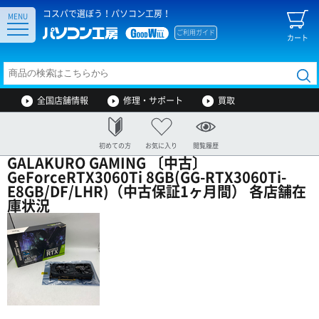
コスパで選ぼう！パソコン工房！
MENU
ご利用ガイド
カート
全国店舗情報
修理・サポート
買取
初めての方
お気に入り
閲覧履歴
GALAKURO GAMING 〔中古〕
GeForceRTX3060Ti 8GB(GG-RTX3060Ti-
E8GB/DF/LHR)（中古保証1ヶ月間） 各店舗在
庫状況