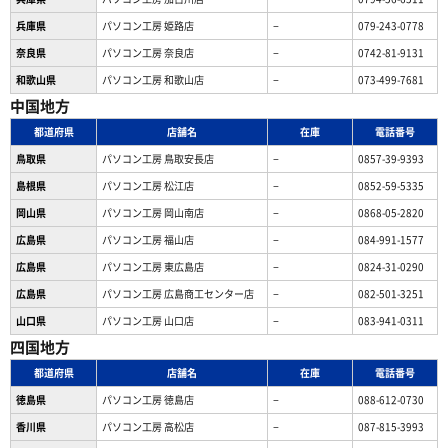
兵庫県
パソコン工房 姫路店
−
079-243-0778
奈良県
パソコン工房 奈良店
−
0742-81-9131
和歌山県
パソコン工房 和歌山店
−
073-499-7681
中国地方
都道府県
店舗名
在庫
電話番号
鳥取県
パソコン工房 鳥取安長店
−
0857-39-9393
島根県
パソコン工房 松江店
−
0852-59-5335
岡山県
パソコン工房 岡山南店
−
0868-05-2820
広島県
パソコン工房 福山店
−
084-991-1577
広島県
パソコン工房 東広島店
−
0824-31-0290
広島県
パソコン工房 広島商工センター店
−
082-501-3251
山口県
パソコン工房 山口店
−
083-941-0311
四国地方
都道府県
店舗名
在庫
電話番号
徳島県
パソコン工房 徳島店
−
088-612-0730
香川県
パソコン工房 高松店
−
087-815-3993