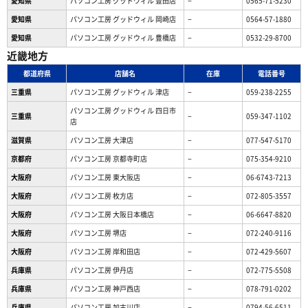
愛知県
パソコン工房 グッドウィル 豊田店
−
0565-71-5230
愛知県
パソコン工房 グッドウィル 岡崎店
−
0564-57-1880
愛知県
パソコン工房 グッドウィル 豊橋店
−
0532-29-8700
近畿地方
都道府県
店舗名
在庫
電話番号
三重県
パソコン工房 グッドウィル 津店
−
059-238-2255
パソコン工房 グッドウィル 四日市
三重県
−
059-347-1102
店
滋賀県
パソコン工房 大津店
−
077-547-5170
京都府
パソコン工房 京都寺町店
−
075-354-9210
大阪府
パソコン工房 東大阪店
−
06-6743-7213
大阪府
パソコン工房 枚方店
−
072-805-3557
大阪府
パソコン工房 大阪日本橋店
−
06-6647-8820
大阪府
パソコン工房 堺店
−
072-240-9116
大阪府
パソコン工房 岸和田店
−
072-429-5607
兵庫県
パソコン工房 伊丹店
−
072-775-5508
兵庫県
パソコン工房 神戸西店
−
078-791-0202
兵庫県
パソコン工房 加古川店
−
0794-56-6511