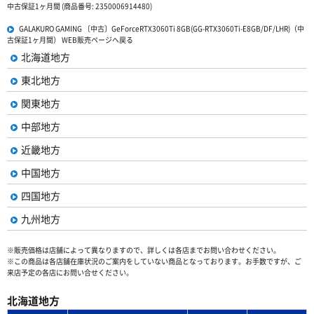
中古保証1ヶ月間 (商品番号: 2350006914480)
GALAKURO GAMING 〔中古〕GeForceRTX3060Ti 8GB(GG-RTX3060Ti-E8GB/DF/LHR)（中
古保証1ヶ月間） WEB販売ページへ戻る
北海道地方
東北地方
関東地方
中部地方
近畿地方
中国地方
四国地方
九州地方
※販売価格は店舗によって異なりますので、詳しくは各店までお問い合わせください。
※この商品は各店舗在庫状況のご案内をしていない商品となっております。お手数ですが、ご
来店予定の各店にお問い合せください。
北海道地方