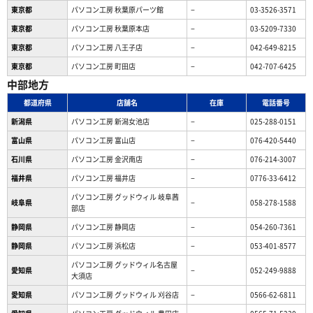
東京都
パソコン工房 秋葉原パーツ館
−
03-3526-3571
東京都
パソコン工房 秋葉原本店
−
03-5209-7330
東京都
パソコン工房 八王子店
−
042-649-8215
東京都
パソコン工房 町田店
−
042-707-6425
中部地方
都道府県
店舗名
在庫
電話番号
新潟県
パソコン工房 新潟女池店
−
025-288-0151
富山県
パソコン工房 富山店
−
076-420-5440
石川県
パソコン工房 金沢南店
−
076-214-3007
福井県
パソコン工房 福井店
−
0776-33-6412
パソコン工房 グッドウィル 岐阜茜
岐阜県
−
058-278-1588
部店
静岡県
パソコン工房 静岡店
−
054-260-7361
静岡県
パソコン工房 浜松店
−
053-401-8577
パソコン工房 グッドウィル名古屋
愛知県
−
052-249-9888
大須店
愛知県
パソコン工房 グッドウィル 刈谷店
−
0566-62-6811