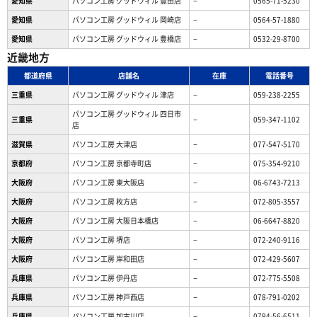
愛知県
パソコン工房 グッドウィル 豊田店
−
0565-71-5230
愛知県
パソコン工房 グッドウィル 岡崎店
−
0564-57-1880
愛知県
パソコン工房 グッドウィル 豊橋店
−
0532-29-8700
近畿地方
都道府県
店舗名
在庫
電話番号
三重県
パソコン工房 グッドウィル 津店
−
059-238-2255
パソコン工房 グッドウィル 四日市
三重県
−
059-347-1102
店
滋賀県
パソコン工房 大津店
−
077-547-5170
京都府
パソコン工房 京都寺町店
−
075-354-9210
大阪府
パソコン工房 東大阪店
−
06-6743-7213
大阪府
パソコン工房 枚方店
−
072-805-3557
大阪府
パソコン工房 大阪日本橋店
−
06-6647-8820
大阪府
パソコン工房 堺店
−
072-240-9116
大阪府
パソコン工房 岸和田店
−
072-429-5607
兵庫県
パソコン工房 伊丹店
−
072-775-5508
兵庫県
パソコン工房 神戸西店
−
078-791-0202
兵庫県
パソコン工房 加古川店
−
0794-56-6511