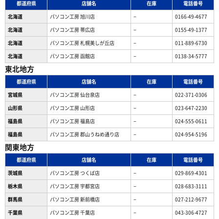
都道府県
店舗名
在庫
電話番号
北海道
パソコン工房 旭川店
−
0166-49-4677
北海道
パソコン工房 帯広店
−
0155-49-1377
北海道
パソコン⼯房 札幌美しが丘店
−
011-889-6730
北海道
パソコン工房 函館店
−
0138-34-5777
東北地方
都道府県
店舗名
在庫
電話番号
宮城県
パソコン工房 仙台泉店
−
022-371-0306
山形県
パソコン工房 山形店
−
023-647-2230
福島県
パソコン工房 福島店
−
024-555-0611
福島県
パソコン工房 郡山うねめ通り店
−
024-954-5196
関東地方
都道府県
店舗名
在庫
電話番号
茨城県
パソコン工房 つくば店
−
029-869-4301
栃木県
パソコン工房 宇都宮店
−
028-683-3111
群馬県
パソコン工房 新前橋店
−
027-212-9677
千葉県
パソコン工房 千葉店
−
043-306-4727