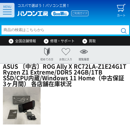
コスパで選ぼう！パソコン工房！
MENU
ご利用ガイド
カート
全国店舗情報
修理・サポート
買取
初めての方
お気に入り
閲覧履歴
ASUS 〔中古〕ROG Ally X RC72LA-Z1E24G1T
Ryzen Z1 Extreme/DDR5 24GB/1TB
SSD/CPU内蔵/Windows 11 Home（中古保証
3ヶ月間） 各店舗在庫状況