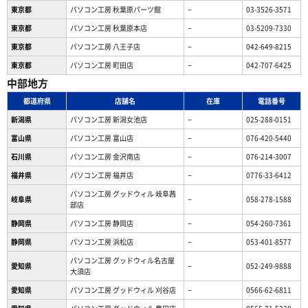
東京都
パソコン工房 秋葉原パーツ館
−
03-3526-3571
東京都
パソコン工房 秋葉原本店
−
03-5209-7330
東京都
パソコン工房 八王子店
−
042-649-8215
東京都
パソコン工房 町田店
−
042-707-6425
中部地方
都道府県
店舗名
在庫
電話番号
新潟県
パソコン工房 新潟女池店
−
025-288-0151
富山県
パソコン工房 富山店
−
076-420-5440
石川県
パソコン工房 金沢南店
−
076-214-3007
福井県
パソコン工房 福井店
−
0776-33-6412
パソコン工房 グッドウィル 岐阜茜
岐阜県
−
058-278-1588
部店
静岡県
パソコン工房 静岡店
−
054-260-7361
静岡県
パソコン工房 浜松店
−
053-401-8577
パソコン工房 グッドウィル名古屋
愛知県
−
052-249-9888
大須店
愛知県
パソコン工房 グッドウィル 刈谷店
−
0566-62-6811