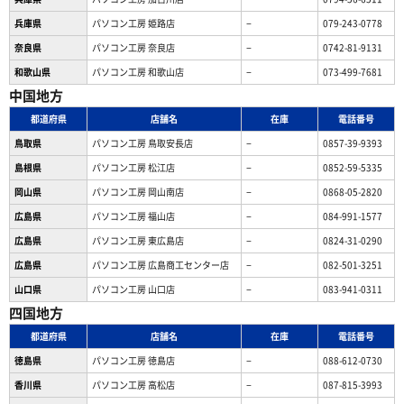
兵庫県
パソコン工房 姫路店
−
079-243-0778
奈良県
パソコン工房 奈良店
−
0742-81-9131
和歌山県
パソコン工房 和歌山店
−
073-499-7681
中国地方
都道府県
店舗名
在庫
電話番号
鳥取県
パソコン工房 鳥取安長店
−
0857-39-9393
島根県
パソコン工房 松江店
−
0852-59-5335
岡山県
パソコン工房 岡山南店
−
0868-05-2820
広島県
パソコン工房 福山店
−
084-991-1577
広島県
パソコン工房 東広島店
−
0824-31-0290
広島県
パソコン工房 広島商工センター店
−
082-501-3251
山口県
パソコン工房 山口店
−
083-941-0311
四国地方
都道府県
店舗名
在庫
電話番号
徳島県
パソコン工房 徳島店
−
088-612-0730
香川県
パソコン工房 高松店
−
087-815-3993