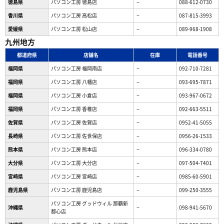
徳島県
パソコン工房 徳島店
−
088-612-0730
香川県
パソコン工房 高松店
−
087-815-3993
愛媛県
パソコン工房 松山店
−
089-968-1908
九州地方
都道府県
店舗名
在庫
電話番号
福岡県
パソコン工房 福岡南店
−
092-710-7281
福岡県
パソコン工房 八幡店
−
093-695-7871
福岡県
パソコン工房 小倉店
−
093-967-0672
福岡県
パソコン工房 香椎店
−
092-663-5511
佐賀県
パソコン工房 佐賀店
−
0952-41-5055
長崎県
パソコン工房 佐世保店
−
0956-26-1533
熊本県
パソコン工房 熊本店
−
096-334-0780
大分県
パソコン工房 大分店
−
097-504-7401
宮崎県
パソコン工房 宮崎店
−
0985-60-5901
鹿児島県
パソコン工房 鹿児島店
−
099-250-3555
パソコン工房 グッドウィル 那覇新
沖縄県
−
098-941-5670
都心店