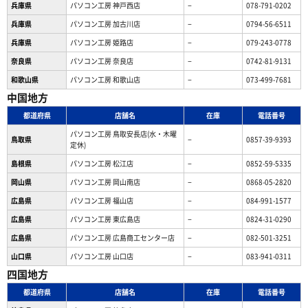
兵庫県
パソコン工房 神戸西店
−
078-791-0202
兵庫県
パソコン工房 加古川店
−
0794-56-6511
兵庫県
パソコン工房 姫路店
−
079-243-0778
奈良県
パソコン工房 奈良店
−
0742-81-9131
和歌山県
パソコン工房 和歌山店
−
073-499-7681
中国地方
都道府県
店舗名
在庫
電話番号
パソコン工房 鳥取安長店(水・木曜
鳥取県
−
0857-39-9393
定休)
島根県
パソコン工房 松江店
−
0852-59-5335
岡山県
パソコン工房 岡山南店
−
0868-05-2820
広島県
パソコン工房 福山店
−
084-991-1577
広島県
パソコン工房 東広島店
−
0824-31-0290
広島県
パソコン工房 広島商工センター店
−
082-501-3251
山口県
パソコン工房 山口店
−
083-941-0311
四国地方
都道府県
店舗名
在庫
電話番号