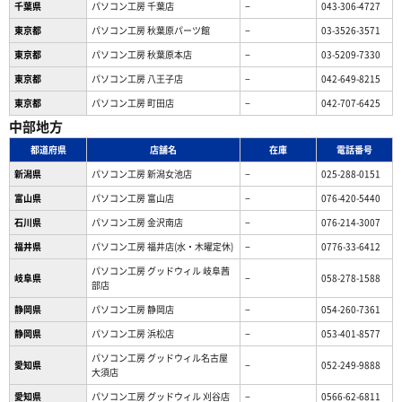
千葉県
パソコン工房 千葉店
−
043-306-4727
東京都
パソコン工房 秋葉原パーツ館
−
03-3526-3571
東京都
パソコン工房 秋葉原本店
−
03-5209-7330
東京都
パソコン工房 八王子店
−
042-649-8215
東京都
パソコン工房 町田店
−
042-707-6425
中部地方
都道府県
店舗名
在庫
電話番号
新潟県
パソコン工房 新潟女池店
−
025-288-0151
富山県
パソコン工房 富山店
−
076-420-5440
石川県
パソコン工房 金沢南店
−
076-214-3007
福井県
パソコン工房 福井店(水・木曜定休)
−
0776-33-6412
パソコン工房 グッドウィル 岐阜茜
岐阜県
−
058-278-1588
部店
静岡県
パソコン工房 静岡店
−
054-260-7361
静岡県
パソコン工房 浜松店
−
053-401-8577
パソコン工房 グッドウィル名古屋
愛知県
−
052-249-9888
大須店
愛知県
パソコン工房 グッドウィル 刈谷店
−
0566-62-6811