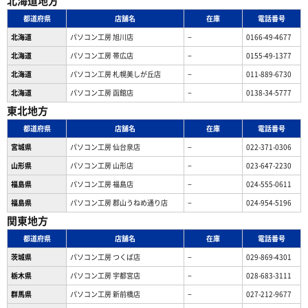
北海道地方
都道府県
店舗名
在庫
電話番号
北海道
パソコン工房 旭川店
−
0166-49-4677
北海道
パソコン工房 帯広店
−
0155-49-1377
北海道
パソコン⼯房 札幌美しが丘店
−
011-889-6730
北海道
パソコン工房 函館店
−
0138-34-5777
東北地方
都道府県
店舗名
在庫
電話番号
宮城県
パソコン工房 仙台泉店
−
022-371-0306
山形県
パソコン工房 山形店
−
023-647-2230
福島県
パソコン工房 福島店
−
024-555-0611
福島県
パソコン工房 郡山うねめ通り店
−
024-954-5196
関東地方
都道府県
店舗名
在庫
電話番号
茨城県
パソコン工房 つくば店
−
029-869-4301
栃木県
パソコン工房 宇都宮店
−
028-683-3111
群馬県
パソコン工房 新前橋店
−
027-212-9677