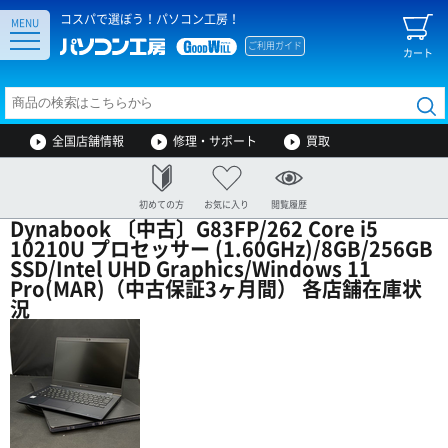
コスパで選ぼう！パソコン工房！
MENU
ご利用ガイド
カート
全国店舗情報
修理・サポート
買取
初めての方
お気に入り
閲覧履歴
Dynabook 〔中古〕G83FP/262 Core i5
10210U プロセッサー (1.60GHz)/8GB/256GB
SSD/Intel UHD Graphics/Windows 11
Pro(MAR)（中古保証3ヶ月間） 各店舗在庫状
況