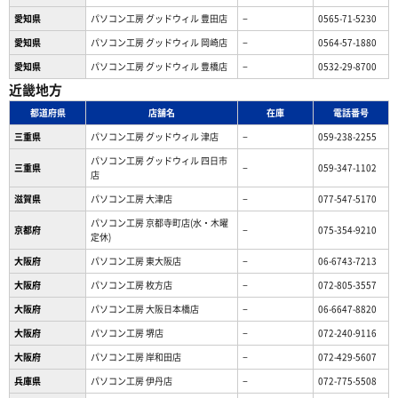
愛知県
パソコン工房 グッドウィル 豊田店
−
0565-71-5230
愛知県
パソコン工房 グッドウィル 岡崎店
−
0564-57-1880
愛知県
パソコン工房 グッドウィル 豊橋店
−
0532-29-8700
近畿地方
都道府県
店舗名
在庫
電話番号
三重県
パソコン工房 グッドウィル 津店
−
059-238-2255
パソコン工房 グッドウィル 四日市
三重県
−
059-347-1102
店
滋賀県
パソコン工房 大津店
−
077-547-5170
パソコン工房 京都寺町店(水・木曜
京都府
−
075-354-9210
定休)
大阪府
パソコン工房 東大阪店
−
06-6743-7213
大阪府
パソコン工房 枚方店
−
072-805-3557
大阪府
パソコン工房 大阪日本橋店
−
06-6647-8820
大阪府
パソコン工房 堺店
−
072-240-9116
大阪府
パソコン工房 岸和田店
−
072-429-5607
兵庫県
パソコン工房 伊丹店
−
072-775-5508