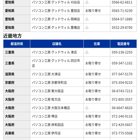
愛知県
パソコン工房 グッドウィル 刈谷店
△
0566-62-6811
愛知県
パソコン工房 グッドウィル 豊田店
お取り寄せ
0565-71-5230
愛知県
パソコン工房 グッドウィル 岡崎店
△
0564-57-1880
愛知県
パソコン工房 グッドウィル 豊橋店
△
0532-29-8700
近畿地方
都道府県
店舗名
在庫
電話番号
三重県
パソコン工房 グッドウィル 津店
△
059-238-2255
パソコン工房 グッドウィル 四日市
三重県
お取り寄せ
059-347-1102
店
滋賀県
パソコン工房 大津店
お取り寄せ
077-547-5170
京都府
パソコン工房 京都寺町店
お取り寄せ
075-354-9210
大阪府
パソコン工房 東大阪店
お取り寄せ
06-6743-7213
大阪府
パソコン工房 枚方店
お取り寄せ
072-805-3557
大阪府
パソコン工房 大阪日本橋店
△
06-6647-8820
大阪府
パソコン工房 堺店
お取り寄せ
072-240-9116
大阪府
パソコン工房 岸和田店
お取り寄せ
072-429-5607
兵庫県
パソコン工房 伊丹店
お取り寄せ
072-775-5508