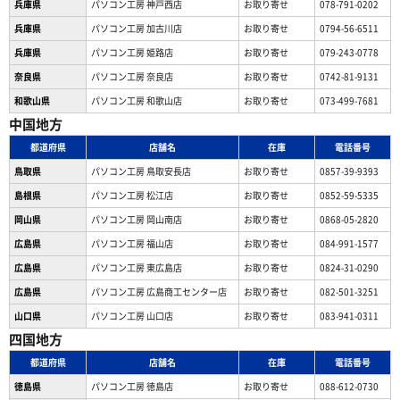
兵庫県
パソコン工房 神戸西店
お取り寄せ
078-791-0202
兵庫県
パソコン工房 加古川店
お取り寄せ
0794-56-6511
兵庫県
パソコン工房 姫路店
お取り寄せ
079-243-0778
奈良県
パソコン工房 奈良店
お取り寄せ
0742-81-9131
和歌山県
パソコン工房 和歌山店
お取り寄せ
073-499-7681
中国地方
都道府県
店舗名
在庫
電話番号
鳥取県
パソコン工房 鳥取安長店
お取り寄せ
0857-39-9393
島根県
パソコン工房 松江店
お取り寄せ
0852-59-5335
岡山県
パソコン工房 岡山南店
お取り寄せ
0868-05-2820
広島県
パソコン工房 福山店
お取り寄せ
084-991-1577
広島県
パソコン工房 東広島店
お取り寄せ
0824-31-0290
広島県
パソコン工房 広島商工センター店
お取り寄せ
082-501-3251
山口県
パソコン工房 山口店
お取り寄せ
083-941-0311
四国地方
都道府県
店舗名
在庫
電話番号
徳島県
パソコン工房 徳島店
お取り寄せ
088-612-0730