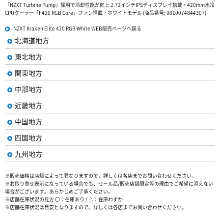
「NZXT Turbine Pump」採用で冷却性能が向上 2.72インチIPSディスプレイ搭載・420mm水冷
CPUクーラー「F420 RGB Core」ファン搭載・ホワイトモデル (商品番号: 0810074844307)
NZXT Kraken Elite 420 RGB White WEB販売ページへ戻る
北海道地方
東北地方
関東地方
中部地方
近畿地方
中国地方
四国地方
九州地方
※販売価格は店舗によって異なりますので、詳しくは各店までお問い合わせください。
※お取り寄せ表示になっている場合でも、セール品/販売店舗限定等の理由でご希望に添えない
場合がございます。あらかじめご了承ください。
※店舗在庫状況の見方 〇：在庫あり / △：在庫わずか
※店舗在庫状況は目安となりますので、詳しくは各店までお問い合わせください。