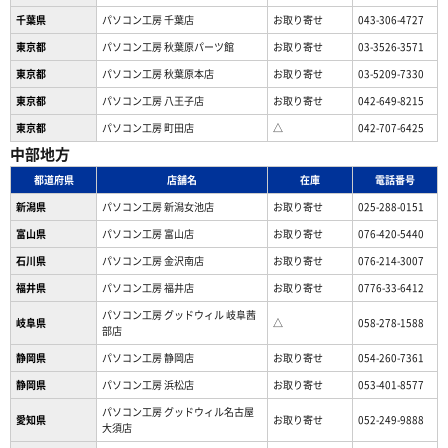
千葉県
パソコン工房 千葉店
お取り寄せ
043-306-4727
東京都
パソコン工房 秋葉原パーツ館
お取り寄せ
03-3526-3571
東京都
パソコン工房 秋葉原本店
お取り寄せ
03-5209-7330
東京都
パソコン工房 八王子店
お取り寄せ
042-649-8215
東京都
パソコン工房 町田店
△
042-707-6425
中部地方
都道府県
店舗名
在庫
電話番号
新潟県
パソコン工房 新潟女池店
お取り寄せ
025-288-0151
富山県
パソコン工房 富山店
お取り寄せ
076-420-5440
石川県
パソコン工房 金沢南店
お取り寄せ
076-214-3007
福井県
パソコン工房 福井店
お取り寄せ
0776-33-6412
パソコン工房 グッドウィル 岐阜茜
岐阜県
△
058-278-1588
部店
静岡県
パソコン工房 静岡店
お取り寄せ
054-260-7361
静岡県
パソコン工房 浜松店
お取り寄せ
053-401-8577
パソコン工房 グッドウィル名古屋
愛知県
お取り寄せ
052-249-9888
大須店