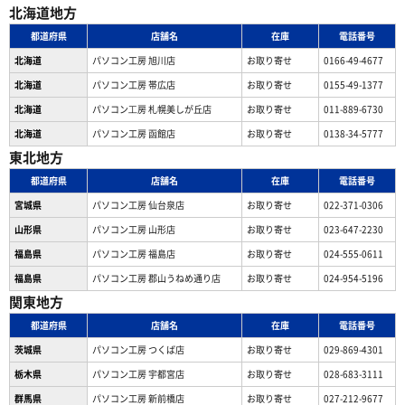
北海道地方
都道府県
店舗名
在庫
電話番号
北海道
パソコン工房 旭川店
お取り寄せ
0166-49-4677
北海道
パソコン工房 帯広店
お取り寄せ
0155-49-1377
北海道
パソコン⼯房 札幌美しが丘店
お取り寄せ
011-889-6730
北海道
パソコン工房 函館店
お取り寄せ
0138-34-5777
東北地方
都道府県
店舗名
在庫
電話番号
宮城県
パソコン工房 仙台泉店
お取り寄せ
022-371-0306
山形県
パソコン工房 山形店
お取り寄せ
023-647-2230
福島県
パソコン工房 福島店
お取り寄せ
024-555-0611
福島県
パソコン工房 郡山うねめ通り店
お取り寄せ
024-954-5196
関東地方
都道府県
店舗名
在庫
電話番号
茨城県
パソコン工房 つくば店
お取り寄せ
029-869-4301
栃木県
パソコン工房 宇都宮店
お取り寄せ
028-683-3111
群馬県
パソコン工房 新前橋店
お取り寄せ
027-212-9677