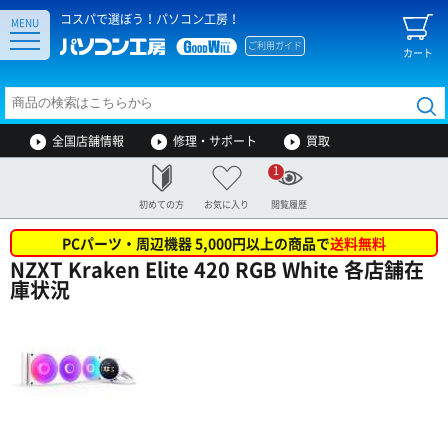
コスパで選ぼう！パソコン工房！
MENU
ご利用ガイド
カート
全国店舗情報
修理・サポート
買取
1
初めての方
お気に入り
閲覧履歴
PCパーツ・周辺機器 5,000円以上の商品で
送料無料
NZXT Kraken Elite 420 RGB White 各店舗在
庫状況