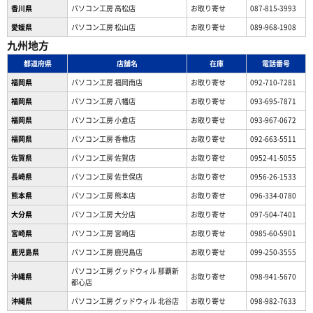
香川県
パソコン工房 高松店
お取り寄せ
087-815-3993
愛媛県
パソコン工房 松山店
お取り寄せ
089-968-1908
九州地方
都道府県
店舗名
在庫
電話番号
福岡県
パソコン工房 福岡南店
お取り寄せ
092-710-7281
福岡県
パソコン工房 八幡店
お取り寄せ
093-695-7871
福岡県
パソコン工房 小倉店
お取り寄せ
093-967-0672
福岡県
パソコン工房 香椎店
お取り寄せ
092-663-5511
佐賀県
パソコン工房 佐賀店
お取り寄せ
0952-41-5055
長崎県
パソコン工房 佐世保店
お取り寄せ
0956-26-1533
熊本県
パソコン工房 熊本店
お取り寄せ
096-334-0780
大分県
パソコン工房 大分店
お取り寄せ
097-504-7401
宮崎県
パソコン工房 宮崎店
お取り寄せ
0985-60-5901
鹿児島県
パソコン工房 鹿児島店
お取り寄せ
099-250-3555
パソコン工房 グッドウィル 那覇新
沖縄県
お取り寄せ
098-941-5670
都心店
沖縄県
パソコン工房 グッドウィル 北谷店
お取り寄せ
098-982-7633