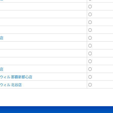
○
○
○
○
店
○
○
○
○
店
○
ウィル 那覇新都心店
○
ウィル 北谷店
○