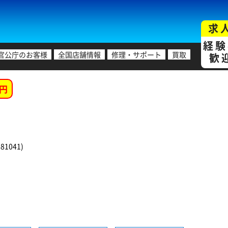
求
経験
官公庁のお客様
全国店舗情報
修理・サポート
買取
歓
円
1041)