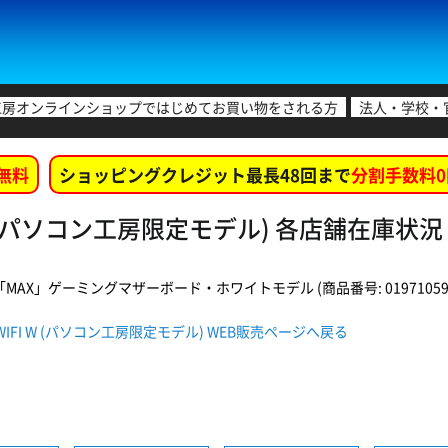
工房オンラインショップではじめてお買い物をされる方
法人・学校・
無料
ショッピングクレジット最長48回まで
分割手数料0
IFI W (パソコン工房限定モデル) 各店舗在庫状況
「MAX」ゲーミングマザーボード・ホワイトモデル (商品番号: 019710598
ING WIFI W (パソコン工房限定モデル) WEB販売ページへ戻る