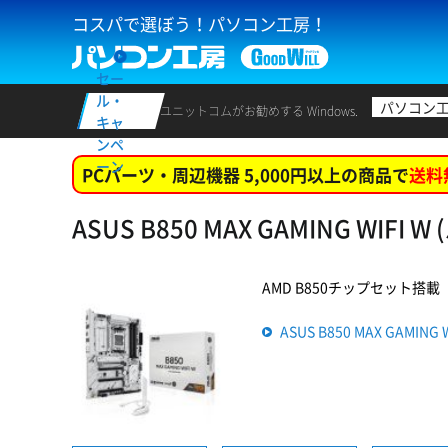
コスパで選ぼう！パソコン工房！
セー
ル・
パソコン
ユニットコムがお勧めする Windows.
キャ
ンペ
ーン
PCパーツ・周辺機器 5,000円以上の商品で
送料
ASUS B850 MAX GAMING W
AMD B850チップセット搭載
ASUS B850 MAX GAM