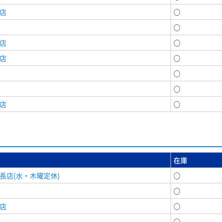
店
○
○
店
○
店
○
○
○
店
○
在庫
長店(水・木曜定休)
○
○
店
○
○