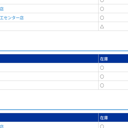
店
○
商工センター店
○
△
在庫
○
○
○
在庫
店
○