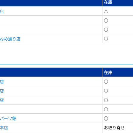
在庫
店
△
○
○
うねめ通り店
○
在庫
店
○
店
○
店
○
○
原パーツ館
○
原本店
お取り寄せ