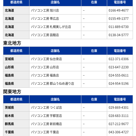
都道府県
店舗名
在庫
電話番号
北海道
パソコン工房 旭川店
−
0166-49-4677
北海道
パソコン工房 帯広店
−
0155-49-1377
北海道
パソコン⼯房 札幌美しが丘店
−
011-889-6730
北海道
パソコン工房 函館店
−
0138-34-5777
東北地方
都道府県
店舗名
在庫
電話番号
宮城県
パソコン工房 仙台泉店
−
022-371-0306
山形県
パソコン工房 山形店
−
023-647-2230
福島県
パソコン工房 福島店
−
024-555-0611
福島県
パソコン工房 郡山うねめ通り店
−
024-954-5196
関東地方
都道府県
店舗名
在庫
電話番号
茨城県
パソコン工房 つくば店
−
029-869-4301
栃木県
パソコン工房 宇都宮店
−
028-683-3111
群馬県
パソコン工房 新前橋店
−
027-212-9677
千葉県
パソコン工房 千葉店
−
043-306-4727