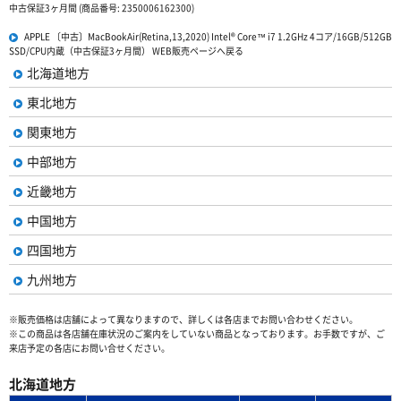
中古保証3ヶ月間 (商品番号: 2350006162300)
APPLE 〔中古〕MacBookAir(Retina,13,2020) Intel® Core™ i7 1.2GHz 4コア/16GB/512GB
SSD/CPU内蔵（中古保証3ヶ月間） WEB販売ページへ戻る
北海道地方
東北地方
関東地方
中部地方
近畿地方
中国地方
四国地方
九州地方
※販売価格は店舗によって異なりますので、詳しくは各店までお問い合わせください。
※この商品は各店舗在庫状況のご案内をしていない商品となっております。お手数ですが、ご
来店予定の各店にお問い合せください。
北海道地方