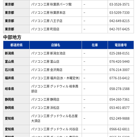
東京都
パソコン工房 秋葉原パーツ館
−
03-3526-3571
東京都
パソコン工房 秋葉原本店
−
03-5209-7330
東京都
パソコン工房 八王子店
−
042-649-8215
東京都
パソコン工房 町田店
−
042-707-6425
中部地方
都道府県
店舗名
在庫
電話番号
新潟県
パソコン工房 新潟女池店
−
025-288-0151
富山県
パソコン工房 富山店
−
076-420-5440
石川県
パソコン工房 金沢南店
−
076-214-3007
福井県
パソコン工房 福井店(水・木曜定休)
−
0776-33-6412
パソコン工房 グッドウィル 岐阜茜
岐阜県
−
058-278-1588
部店
静岡県
パソコン工房 静岡店
−
054-260-7361
静岡県
パソコン工房 浜松店
−
053-401-8577
パソコン工房 グッドウィル名古屋
愛知県
−
052-249-9888
大須店
愛知県
パソコン工房 グッドウィル 刈谷店
−
0566-62-6811