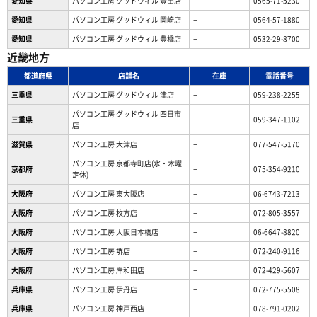
愛知県
パソコン工房 グッドウィル 豊田店
−
0565-71-5230
愛知県
パソコン工房 グッドウィル 岡崎店
−
0564-57-1880
愛知県
パソコン工房 グッドウィル 豊橋店
−
0532-29-8700
近畿地方
都道府県
店舗名
在庫
電話番号
三重県
パソコン工房 グッドウィル 津店
−
059-238-2255
パソコン工房 グッドウィル 四日市
三重県
−
059-347-1102
店
滋賀県
パソコン工房 大津店
−
077-547-5170
パソコン工房 京都寺町店(水・木曜
京都府
−
075-354-9210
定休)
大阪府
パソコン工房 東大阪店
−
06-6743-7213
大阪府
パソコン工房 枚方店
−
072-805-3557
大阪府
パソコン工房 大阪日本橋店
−
06-6647-8820
大阪府
パソコン工房 堺店
−
072-240-9116
大阪府
パソコン工房 岸和田店
−
072-429-5607
兵庫県
パソコン工房 伊丹店
−
072-775-5508
兵庫県
パソコン工房 神戸西店
−
078-791-0202