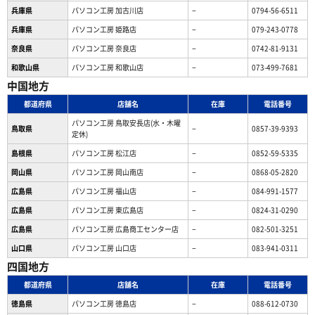
兵庫県
パソコン工房 加古川店
−
0794-56-6511
兵庫県
パソコン工房 姫路店
−
079-243-0778
奈良県
パソコン工房 奈良店
−
0742-81-9131
和歌山県
パソコン工房 和歌山店
−
073-499-7681
中国地方
都道府県
店舗名
在庫
電話番号
パソコン工房 鳥取安長店(水・木曜
鳥取県
−
0857-39-9393
定休)
島根県
パソコン工房 松江店
−
0852-59-5335
岡山県
パソコン工房 岡山南店
−
0868-05-2820
広島県
パソコン工房 福山店
−
084-991-1577
広島県
パソコン工房 東広島店
−
0824-31-0290
広島県
パソコン工房 広島商工センター店
−
082-501-3251
山口県
パソコン工房 山口店
−
083-941-0311
四国地方
都道府県
店舗名
在庫
電話番号
徳島県
パソコン工房 徳島店
−
088-612-0730