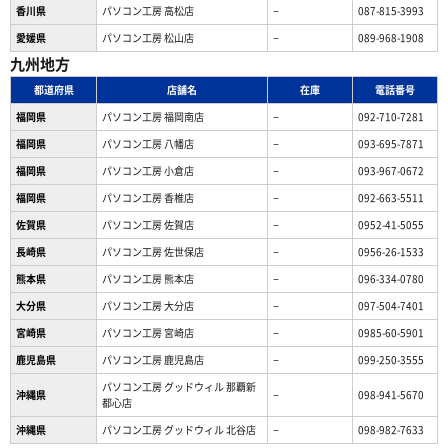
香川県
パソコン工房 高松店
−
087-815-3993
愛媛県
パソコン工房 松山店
−
089-968-1908
九州地方
都道府県
店舗名
在庫
電話番号
福岡県
パソコン工房 福岡南店
−
092-710-7281
福岡県
パソコン工房 八幡店
−
093-695-7871
福岡県
パソコン工房 小倉店
−
093-967-0672
福岡県
パソコン工房 香椎店
−
092-663-5511
佐賀県
パソコン工房 佐賀店
−
0952-41-5055
長崎県
パソコン工房 佐世保店
−
0956-26-1533
熊本県
パソコン工房 熊本店
−
096-334-0780
大分県
パソコン工房 大分店
−
097-504-7401
宮崎県
パソコン工房 宮崎店
−
0985-60-5901
鹿児島県
パソコン工房 鹿児島店
−
099-250-3555
パソコン工房 グッドウィル 那覇新
沖縄県
−
098-941-5670
都心店
沖縄県
パソコン工房 グッドウィル 北谷店
−
098-982-7633