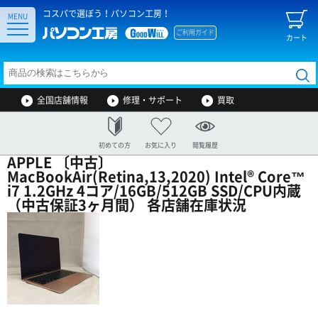
コスパで選ぼう！パソコン工房！
MENU
ご利用ガイド
カート
全国店舗情報
修理・サポート
買取
初めての方
お気に入り
閲覧履歴
APPLE 〔中古〕
MacBookAir(Retina,13,2020) Intel® Core™
i7 1.2GHz 4コア/16GB/512GB SSD/CPU内蔵
（中古保証3ヶ月間） 各店舗在庫状況