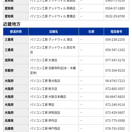
愛知県
パソコン工房 グッドウィル 豊田店
−
0565-71-5230
愛知県
パソコン工房 グッドウィル 岡崎店
−
0564-57-1880
愛知県
パソコン工房 グッドウィル 豊橋店
−
0532-29-8700
近畿地方
都道府県
店舗名
在庫
電話番号
三重県
パソコン工房 グッドウィル 津店
−
059-238-2255
パソコン工房 グッドウィル 四日市
三重県
−
059-347-1102
店
滋賀県
パソコン工房 大津店
−
077-547-5170
パソコン工房 京都寺町店(水・木曜
京都府
−
075-354-9210
定休)
大阪府
パソコン工房 東大阪店
−
06-6743-7213
大阪府
パソコン工房 枚方店
−
072-805-3557
大阪府
パソコン工房 大阪日本橋店
−
06-6647-8820
大阪府
パソコン工房 堺店
−
072-240-9116
大阪府
パソコン工房 岸和田店
−
072-429-5607
兵庫県
パソコン工房 伊丹店
−
072-775-5508
兵庫県
パソコン工房 神戸西店
−
078-791-0202