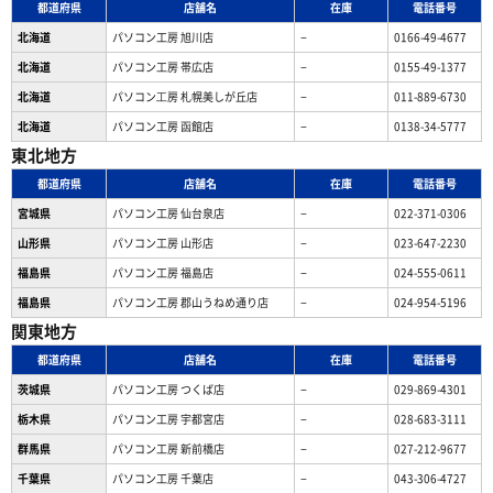
都道府県
店舗名
在庫
電話番号
北海道
パソコン工房 旭川店
−
0166-49-4677
北海道
パソコン工房 帯広店
−
0155-49-1377
北海道
パソコン⼯房 札幌美しが丘店
−
011-889-6730
北海道
パソコン工房 函館店
−
0138-34-5777
東北地方
都道府県
店舗名
在庫
電話番号
宮城県
パソコン工房 仙台泉店
−
022-371-0306
山形県
パソコン工房 山形店
−
023-647-2230
福島県
パソコン工房 福島店
−
024-555-0611
福島県
パソコン工房 郡山うねめ通り店
−
024-954-5196
関東地方
都道府県
店舗名
在庫
電話番号
茨城県
パソコン工房 つくば店
−
029-869-4301
栃木県
パソコン工房 宇都宮店
−
028-683-3111
群馬県
パソコン工房 新前橋店
−
027-212-9677
千葉県
パソコン工房 千葉店
−
043-306-4727