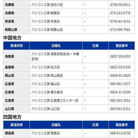
兵庫県
パソコン工房 加古川店
−
0794-56-6511
兵庫県
パソコン工房 姫路店
−
079-243-0778
奈良県
パソコン工房 奈良店
−
0742-81-9131
和歌山県
パソコン工房 和歌山店
−
073-499-7681
中国地方
都道府県
店舗名
在庫
電話番号
パソコン工房 鳥取安長店(水・木曜
鳥取県
−
0857-39-9393
定休)
島根県
パソコン工房 松江店
−
0852-59-5335
岡山県
パソコン工房 岡山南店
−
0868-05-2820
広島県
パソコン工房 福山店
−
084-991-1577
広島県
パソコン工房 東広島店
−
0824-31-0290
広島県
パソコン工房 広島商工センター店
−
082-501-3251
山口県
パソコン工房 山口店
−
083-941-0311
四国地方
都道府県
店舗名
在庫
電話番号
徳島県
パソコン工房 徳島店
−
088-612-0730