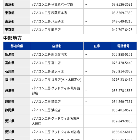
東京都
パソコン工房 秋葉原パーツ館
−
03-3526-3571
東京都
パソコン工房 秋葉原本店
−
03-5209-7330
東京都
パソコン工房 八王子店
−
042-649-8215
東京都
パソコン工房 町田店
−
042-707-6425
中部地方
都道府県
店舗名
在庫
電話番号
新潟県
パソコン工房 新潟女池店
−
025-288-0151
富山県
パソコン工房 富山店
−
076-420-5440
石川県
パソコン工房 金沢南店
−
076-214-3007
福井県
パソコン工房 福井店(水・木曜定休)
−
0776-33-6412
パソコン工房 グッドウィル 岐阜茜
岐阜県
−
058-278-1588
部店
静岡県
パソコン工房 静岡店
−
054-260-7361
静岡県
パソコン工房 浜松店
−
053-401-8577
パソコン工房 グッドウィル名古屋
愛知県
−
052-249-9888
大須店
愛知県
パソコン工房 グッドウィル 刈谷店
−
0566-62-6811