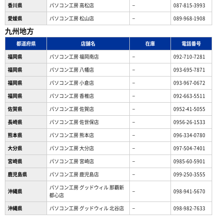
香川県
パソコン工房 高松店
−
087-815-3993
愛媛県
パソコン工房 松山店
−
089-968-1908
九州地方
都道府県
店舗名
在庫
電話番号
福岡県
パソコン工房 福岡南店
−
092-710-7281
福岡県
パソコン工房 八幡店
−
093-695-7871
福岡県
パソコン工房 小倉店
−
093-967-0672
福岡県
パソコン工房 香椎店
−
092-663-5511
佐賀県
パソコン工房 佐賀店
−
0952-41-5055
長崎県
パソコン工房 佐世保店
−
0956-26-1533
熊本県
パソコン工房 熊本店
−
096-334-0780
大分県
パソコン工房 大分店
−
097-504-7401
宮崎県
パソコン工房 宮崎店
−
0985-60-5901
鹿児島県
パソコン工房 鹿児島店
−
099-250-3555
パソコン工房 グッドウィル 那覇新
沖縄県
−
098-941-5670
都心店
沖縄県
パソコン工房 グッドウィル 北谷店
−
098-982-7633