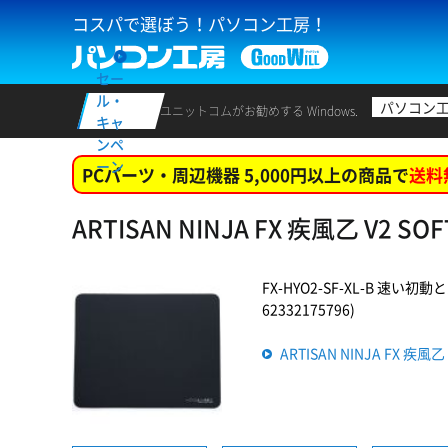
コスパで選ぼう！パソコン工房！
セー
ル・
パソコン
ユニットコムがお勧めする Windows.
キャ
ンペ
ーン
PCパーツ・周辺機器 5,000円以上の商品で
送料
ARTISAN NINJA FX 疾風乙 V
FX-HYO2-SF-XL-B
62332175796)
ARTISAN NINJA FX 