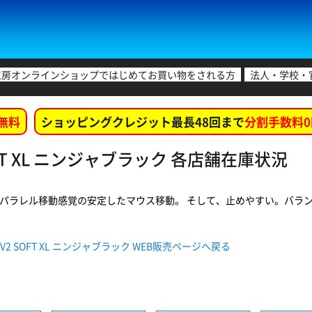
工房オンラインショップではじめてお買い物をされる方
法人・学校・
無料
ショッピングクレジット最長48回まで
分割手数料0
2 SOFT XL ニンジャブラック 各店舗在庫状況
 速い初動とパラレル移動感覚の安定したマウス移動。 そして、止めやすい。バラ
疾風乙 V2 SOFT XL ニンジャブラック WEB販売ページへ戻る