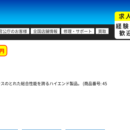
求
経験
官公庁のお客様
全国店舗情報
修理・サポート
買取
歓
円
ンスのとれた総合性能を誇るハイエンド製品。 (商品番号: 45