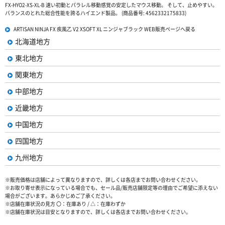
FX-HYO2-XS-XL-B 速い初動とパラレル移動感覚の安定したマウス移動。 そして、止めやすい。
バランスのとれた総合性能を誇るハイエンド製品。 (商品番号: 4562332175833)
ARTISAN NINJA FX 疾風乙 V2 XSOFT XL ニンジャブラック WEB販売ページへ戻る
北海道地方
東北地方
関東地方
中部地方
近畿地方
中国地方
四国地方
九州地方
※販売価格は店舗によって異なりますので、詳しくは各店までお問い合わせください。
※お取り寄せ表示になっている場合でも、セール品/販売店舗限定等の理由でご希望に添えない
場合がございます。あらかじめご了承ください。
※店舗在庫状況の見方 〇：在庫あり / △：在庫わずか
※店舗在庫状況は目安となりますので、詳しくは各店までお問い合わせください。