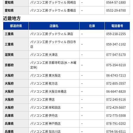
愛知県
パソコン工房 グッドウィル 岡崎店
−
0564-57-1880
愛知県
パソコン工房 グッドウィル 豊橋店
−
0532-29-8700
近畿地方
都道府県
店舗名
在庫
電話番号
三重県
パソコン工房 グッドウィル 津店
−
059-238-2255
パソコン工房 グッドウィル 四日市
三重県
−
059-347-1102
店
滋賀県
パソコン工房 大津店
−
077-547-5170
パソコン工房 京都寺町店(水・木曜
京都府
−
075-354-9210
定休)
大阪府
パソコン工房 東大阪店
−
06-6743-7213
大阪府
パソコン工房 枚方店
−
072-805-3557
大阪府
パソコン工房 大阪日本橋店
−
06-6647-8820
大阪府
パソコン工房 堺店
−
072-240-9116
大阪府
パソコン工房 岸和田店
−
072-429-5607
兵庫県
パソコン工房 伊丹店
−
072-775-5508
兵庫県
パソコン工房 神戸西店
−
078-791-0202
兵庫県
パソコン工房 加古川店
−
0794-56-6511