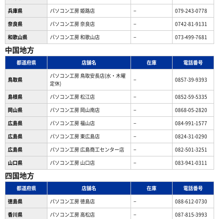
兵庫県
パソコン工房 姫路店
−
079-243-0778
奈良県
パソコン工房 奈良店
−
0742-81-9131
和歌山県
パソコン工房 和歌山店
−
073-499-7681
中国地方
都道府県
店舗名
在庫
電話番号
パソコン工房 鳥取安長店(水・木曜
鳥取県
−
0857-39-9393
定休)
島根県
パソコン工房 松江店
−
0852-59-5335
岡山県
パソコン工房 岡山南店
−
0868-05-2820
広島県
パソコン工房 福山店
−
084-991-1577
広島県
パソコン工房 東広島店
−
0824-31-0290
広島県
パソコン工房 広島商工センター店
−
082-501-3251
山口県
パソコン工房 山口店
−
083-941-0311
四国地方
都道府県
店舗名
在庫
電話番号
徳島県
パソコン工房 徳島店
−
088-612-0730
香川県
パソコン工房 高松店
−
087-815-3993