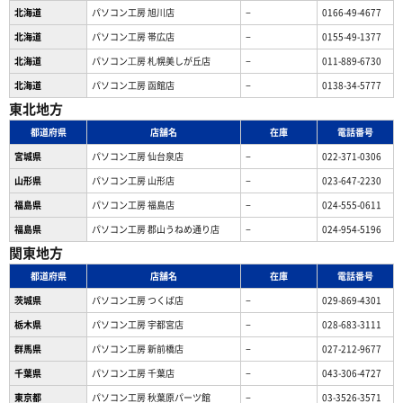
北海道
パソコン工房 旭川店
−
0166-49-4677
北海道
パソコン工房 帯広店
−
0155-49-1377
北海道
パソコン⼯房 札幌美しが丘店
−
011-889-6730
北海道
パソコン工房 函館店
−
0138-34-5777
東北地方
都道府県
店舗名
在庫
電話番号
宮城県
パソコン工房 仙台泉店
−
022-371-0306
山形県
パソコン工房 山形店
−
023-647-2230
福島県
パソコン工房 福島店
−
024-555-0611
福島県
パソコン工房 郡山うねめ通り店
−
024-954-5196
関東地方
都道府県
店舗名
在庫
電話番号
茨城県
パソコン工房 つくば店
−
029-869-4301
栃木県
パソコン工房 宇都宮店
−
028-683-3111
群馬県
パソコン工房 新前橋店
−
027-212-9677
千葉県
パソコン工房 千葉店
−
043-306-4727
東京都
パソコン工房 秋葉原パーツ館
−
03-3526-3571