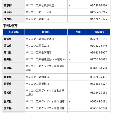
東京都
パソコン工房 秋葉原本店
−
03-5209-7330
東京都
パソコン工房 八王子店
−
042-649-8215
東京都
パソコン工房 町田店
−
042-707-6425
中部地方
都道府県
店舗名
在庫
電話番号
新潟県
パソコン工房 新潟女池店
−
025-288-0151
富山県
パソコン工房 富山店
−
076-420-5440
石川県
パソコン工房 金沢南店
−
076-214-3007
福井県
パソコン工房 福井店(水・木曜定休)
−
0776-33-6412
パソコン工房 グッドウィル 岐阜茜
岐阜県
−
058-278-1588
部店
静岡県
パソコン工房 静岡店
−
054-260-7361
静岡県
パソコン工房 浜松店
−
053-401-8577
パソコン工房 グッドウィル名古屋
愛知県
−
052-249-9888
大須店
愛知県
パソコン工房 グッドウィル 刈谷店
−
0566-62-6811
愛知県
パソコン工房 グッドウィル 豊田店
−
0565-71-5230