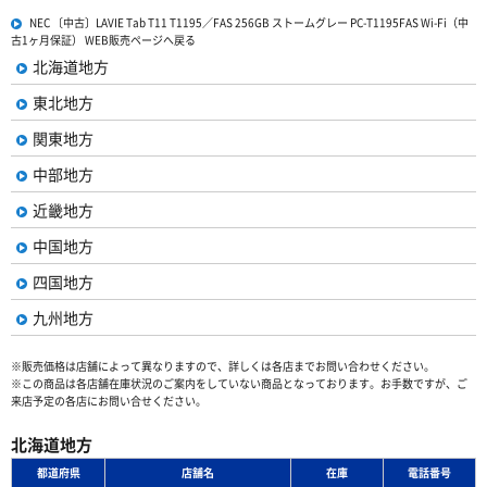
NEC 〔中古〕LAVIE Tab T11 T1195／FAS 256GB ストームグレー PC-T1195FAS Wi-Fi（中
古1ヶ月保証） WEB販売ページへ戻る
北海道地方
東北地方
関東地方
中部地方
近畿地方
中国地方
四国地方
九州地方
※販売価格は店舗によって異なりますので、詳しくは各店までお問い合わせください。
※この商品は各店舗在庫状況のご案内をしていない商品となっております。お手数ですが、ご
来店予定の各店にお問い合せください。
北海道地方
都道府県
店舗名
在庫
電話番号