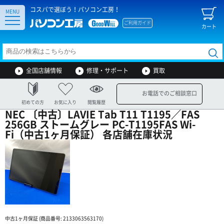
コスパで選ぼう！パソコン工房！
MENU
ご利用ガイド
カート
全国店舗情報
修理・サポート
買取
お電話でのご相談窓口
初めての方
お気に入り
閲覧履歴
NEC 〔中古〕LAVIE Tab T11 T1195／FAS
256GB ストームグレー PC-T1195FAS Wi-
Fi（中古1ヶ月保証） 各店舗在庫状況
中古1ヶ月保証 (商品番号: 2133063563170)