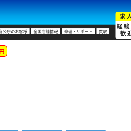
求
経験
官公庁のお客様
全国店舗情報
修理・サポート
買取
歓
円