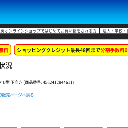
工房オンラインショップではじめてお買い物をされる方
法人・学校・
無料
ショッピングクレジット最長48回まで
分割手数料0
庫状況
U型 下向き (商品番号: 4562412844611)
WEB販売ページへ戻る