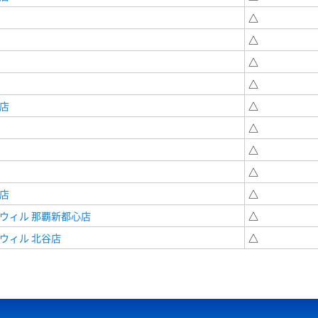
△
△
△
△
店
△
△
△
△
店
△
ウィル 那覇新都心店
△
ウィル 北谷店
△