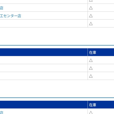
店
△
商工センター店
△
△
在庫
△
△
△
在庫
店
△