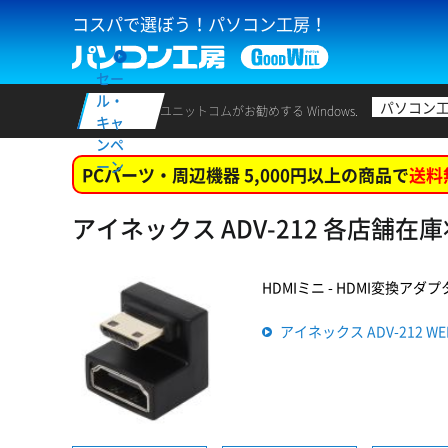
コスパで選ぼう！パソコン工房！
セー
ル・
パソコン
ユニットコムがお勧めする Windows.
キャ
ンペ
ーン
PCパーツ・周辺機器 5,000円以上の商品で
送料
アイネックス ADV-212 各店舗在
HDMIミニ - HDMI変換アダプタ 
アイネックス ADV-212 