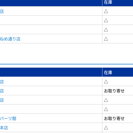
在庫
店
△
△
△
うねめ通り店
△
在庫
店
△
店
お取り寄せ
店
△
△
原パーツ館
お取り寄せ
原本店
△