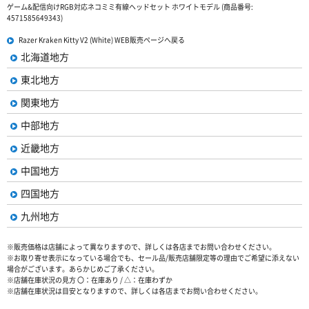
ゲーム&配信向けRGB対応ネコミミ有線ヘッドセット ホワイトモデル (商品番号:
4571585649343)
Razer Kraken Kitty V2 (White) WEB販売ページへ戻る
北海道地方
東北地方
関東地方
中部地方
近畿地方
中国地方
四国地方
九州地方
※販売価格は店舗によって異なりますので、詳しくは各店までお問い合わせください。
※お取り寄せ表示になっている場合でも、セール品/販売店舗限定等の理由でご希望に添えない
場合がございます。あらかじめご了承ください。
※店舗在庫状況の見方 〇：在庫あり / △：在庫わずか
※店舗在庫状況は目安となりますので、詳しくは各店までお問い合わせください。