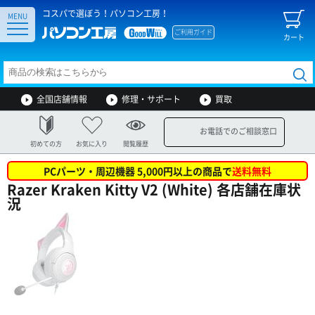
コスパで選ぼう！パソコン工房！
MENU
ご利用ガイド
カート
全国店舗情報
修理・サポート
買取
お電話でのご相談窓口
初めての方
お気に入り
閲覧履歴
PCパーツ・周辺機器 5,000円以上の商品で
送料無料
Razer Kraken Kitty V2 (White) 各店舗在庫状
況