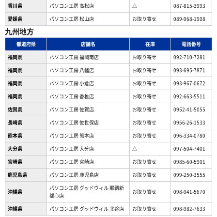
香川県
パソコン工房 高松店
△
087-815-3993
愛媛県
パソコン工房 松山店
お取り寄せ
089-968-1908
九州地方
都道府県
店舗名
在庫
電話番号
福岡県
パソコン工房 福岡南店
お取り寄せ
092-710-7281
福岡県
パソコン工房 八幡店
お取り寄せ
093-695-7871
福岡県
パソコン工房 小倉店
お取り寄せ
093-967-0672
福岡県
パソコン工房 香椎店
お取り寄せ
092-663-5511
佐賀県
パソコン工房 佐賀店
お取り寄せ
0952-41-5055
長崎県
パソコン工房 佐世保店
お取り寄せ
0956-26-1533
熊本県
パソコン工房 熊本店
お取り寄せ
096-334-0780
大分県
パソコン工房 大分店
△
097-504-7401
宮崎県
パソコン工房 宮崎店
お取り寄せ
0985-60-5901
鹿児島県
パソコン工房 鹿児島店
お取り寄せ
099-250-3555
パソコン工房 グッドウィル 那覇新
沖縄県
お取り寄せ
098-941-5670
都心店
沖縄県
パソコン工房 グッドウィル 北谷店
お取り寄せ
098-982-7633