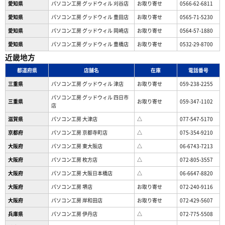
愛知県
パソコン工房 グッドウィル 刈谷店
お取り寄せ
0566-62-6811
愛知県
パソコン工房 グッドウィル 豊田店
お取り寄せ
0565-71-5230
愛知県
パソコン工房 グッドウィル 岡崎店
お取り寄せ
0564-57-1880
愛知県
パソコン工房 グッドウィル 豊橋店
お取り寄せ
0532-29-8700
近畿地方
都道府県
店舗名
在庫
電話番号
三重県
パソコン工房 グッドウィル 津店
お取り寄せ
059-238-2255
パソコン工房 グッドウィル 四日市
三重県
お取り寄せ
059-347-1102
店
滋賀県
パソコン工房 大津店
△
077-547-5170
京都府
パソコン工房 京都寺町店
△
075-354-9210
大阪府
パソコン工房 東大阪店
△
06-6743-7213
大阪府
パソコン工房 枚方店
△
072-805-3557
大阪府
パソコン工房 大阪日本橋店
△
06-6647-8820
大阪府
パソコン工房 堺店
お取り寄せ
072-240-9116
大阪府
パソコン工房 岸和田店
お取り寄せ
072-429-5607
兵庫県
パソコン工房 伊丹店
△
072-775-5508