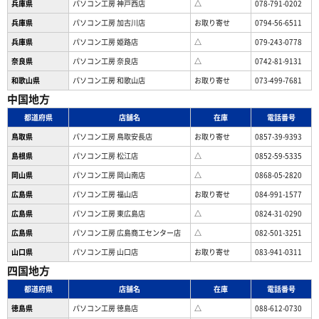
兵庫県
パソコン工房 神戸西店
△
078-791-0202
兵庫県
パソコン工房 加古川店
お取り寄せ
0794-56-6511
兵庫県
パソコン工房 姫路店
△
079-243-0778
奈良県
パソコン工房 奈良店
△
0742-81-9131
和歌山県
パソコン工房 和歌山店
お取り寄せ
073-499-7681
中国地方
都道府県
店舗名
在庫
電話番号
鳥取県
パソコン工房 鳥取安長店
お取り寄せ
0857-39-9393
島根県
パソコン工房 松江店
△
0852-59-5335
岡山県
パソコン工房 岡山南店
△
0868-05-2820
広島県
パソコン工房 福山店
お取り寄せ
084-991-1577
広島県
パソコン工房 東広島店
△
0824-31-0290
広島県
パソコン工房 広島商工センター店
△
082-501-3251
山口県
パソコン工房 山口店
お取り寄せ
083-941-0311
四国地方
都道府県
店舗名
在庫
電話番号
徳島県
パソコン工房 徳島店
△
088-612-0730