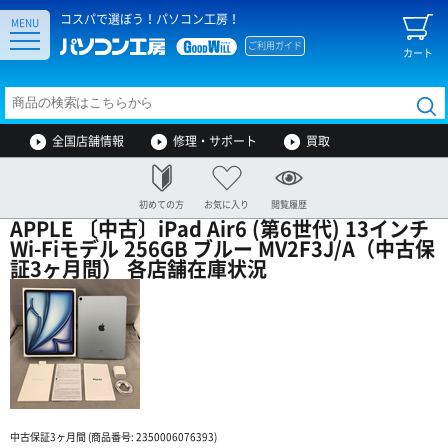
コスパで選ぼう！パソコン工房！
MENU
ご利用ガイド
カート
全国店舗情報
修理・サポート
買取
初めての方
お気に入り
閲覧履歴
APPLE 〔中古〕iPad Air6 (第6世代) 13インチ
Wi-Fiモデル 256GB ブルー MV2F3J/A（中古保
証3ヶ月間） 各店舗在庫状況
中古保証3ヶ月間 (商品番号: 2350006076393)