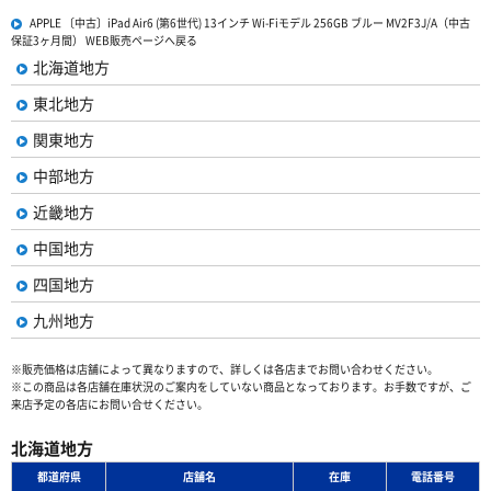
APPLE 〔中古〕iPad Air6 (第6世代) 13インチ Wi-Fiモデル 256GB ブルー MV2F3J/A（中古
保証3ヶ月間） WEB販売ページへ戻る
北海道地方
東北地方
関東地方
中部地方
近畿地方
中国地方
四国地方
九州地方
※販売価格は店舗によって異なりますので、詳しくは各店までお問い合わせください。
※この商品は各店舗在庫状況のご案内をしていない商品となっております。お手数ですが、ご
来店予定の各店にお問い合せください。
北海道地方
都道府県
店舗名
在庫
電話番号