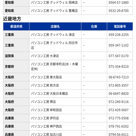
愛知県
パソコン工房 グッドウィル 岡崎店
−
0564-57-1880
愛知県
パソコン工房 グッドウィル 豊橋店
−
0532-29-8700
近畿地方
都道府県
店舗名
在庫
電話番号
三重県
パソコン工房 グッドウィル 津店
−
059-238-2255
パソコン工房 グッドウィル 四日市
三重県
−
059-347-1102
店
滋賀県
パソコン工房 大津店
−
077-547-5170
パソコン工房 京都寺町店(水・木曜
京都府
−
075-354-9210
定休)
大阪府
パソコン工房 東大阪店
−
06-6743-7213
大阪府
パソコン工房 枚方店
−
072-805-3557
大阪府
パソコン工房 大阪日本橋店
−
06-6647-8820
大阪府
パソコン工房 堺店
−
072-240-9116
大阪府
パソコン工房 岸和田店
−
072-429-5607
兵庫県
パソコン工房 伊丹店
−
072-775-5508
兵庫県
パソコン工房 神戸西店
−
078-791-0202
兵庫県
パソコン工房 加古川店
−
0794-56-6511