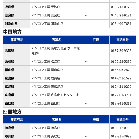
兵庫県
パソコン工房 姫路店
−
079-243-0778
奈良県
パソコン工房 奈良店
−
0742-81-9131
和歌山県
パソコン工房 和歌山店
−
073-499-7681
中国地方
都道府県
店舗名
在庫
電話番号
パソコン工房 鳥取安長店(水・木曜
鳥取県
−
0857-39-9393
定休)
島根県
パソコン工房 松江店
−
0852-59-5335
岡山県
パソコン工房 岡山南店
−
0868-05-2820
広島県
パソコン工房 福山店
−
084-991-1577
広島県
パソコン工房 東広島店
−
0824-31-0290
広島県
パソコン工房 広島商工センター店
−
082-501-3251
山口県
パソコン工房 山口店
−
083-941-0311
四国地方
都道府県
店舗名
在庫
電話番号
徳島県
パソコン工房 徳島店
−
088-612-0730
香川県
パソコン工房 高松店
−
087-815-3993