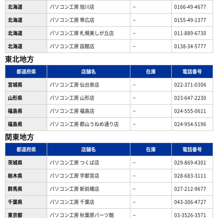
北海道
パソコン工房 旭川店
−
0166-49-4677
北海道
パソコン工房 帯広店
−
0155-49-1377
北海道
パソコン⼯房 札幌美しが丘店
−
011-889-6730
北海道
パソコン工房 函館店
−
0138-34-5777
東北地方
都道府県
店舗名
在庫
電話番号
宮城県
パソコン工房 仙台泉店
−
022-371-0306
山形県
パソコン工房 山形店
−
023-647-2230
福島県
パソコン工房 福島店
−
024-555-0611
福島県
パソコン工房 郡山うねめ通り店
−
024-954-5196
関東地方
都道府県
店舗名
在庫
電話番号
茨城県
パソコン工房 つくば店
−
029-869-4301
栃木県
パソコン工房 宇都宮店
−
028-683-3111
群馬県
パソコン工房 新前橋店
−
027-212-9677
千葉県
パソコン工房 千葉店
−
043-306-4727
東京都
パソコン工房 秋葉原パーツ館
−
03-3526-3571