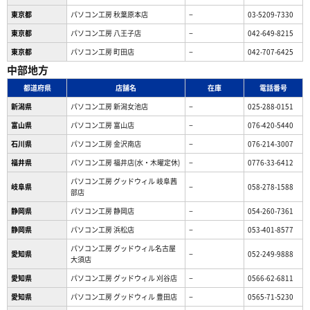
東京都
パソコン工房 秋葉原本店
−
03-5209-7330
東京都
パソコン工房 八王子店
−
042-649-8215
東京都
パソコン工房 町田店
−
042-707-6425
中部地方
都道府県
店舗名
在庫
電話番号
新潟県
パソコン工房 新潟女池店
−
025-288-0151
富山県
パソコン工房 富山店
−
076-420-5440
石川県
パソコン工房 金沢南店
−
076-214-3007
福井県
パソコン工房 福井店(水・木曜定休)
−
0776-33-6412
パソコン工房 グッドウィル 岐阜茜
岐阜県
−
058-278-1588
部店
静岡県
パソコン工房 静岡店
−
054-260-7361
静岡県
パソコン工房 浜松店
−
053-401-8577
パソコン工房 グッドウィル名古屋
愛知県
−
052-249-9888
大須店
愛知県
パソコン工房 グッドウィル 刈谷店
−
0566-62-6811
愛知県
パソコン工房 グッドウィル 豊田店
−
0565-71-5230