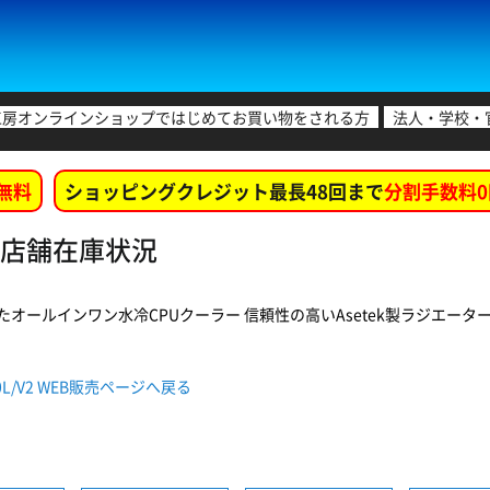
工房オンラインショップではじめてお買い物をされる方
法人・学校・
無料
ショッピングクレジット最長48回まで
分割手数料0
2 各店舗在庫状況
ールインワン水冷CPUクーラー 信頼性の高いAsetek製ラジエーターを採
40L/V2 WEB販売ページへ戻る