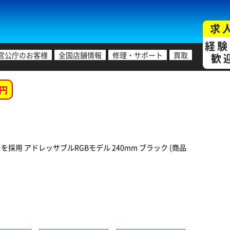
求
経験
官公庁のお客様
全国店舗情報
修理・サポート
買取
歓
円
用 アドレッサブルRGBモデル 240mm ブラック (商品