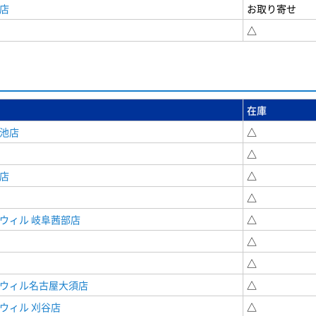
店
お取り寄せ
△
在庫
女池店
△
△
店
△
△
ウィル 岐阜茜部店
△
△
△
ドウィル名古屋大須店
△
ウィル 刈谷店
△