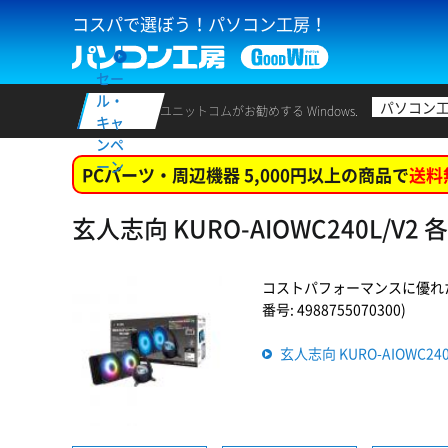
コスパで選ぼう！パソコン工房！
セー
ル・
パソコン
ユニットコムがお勧めする Windows.
キャ
ンペ
ーン
PCパーツ・周辺機器 5,000円以上の商品で
送料
玄人志向 KURO-AIOWC240L/V
コストパフォーマンスに優れたオ
番号: 4988755070300)
玄人志向 KURO-AIOWC2