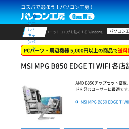
コスパで選ぼう！パソコン工房！
セー
ル・
パソコン
ユニットコムがお勧めする Windows.
キャ
ンペ
ーン
PCパーツ・周辺機器 5,000円以上の商品で
送料
MSI MPG B850 EDGE TI WIFI
AMD B850チップセット搭載
ドを好むユーザーに最適です。 (商
MSI MPG B850 EDGE T