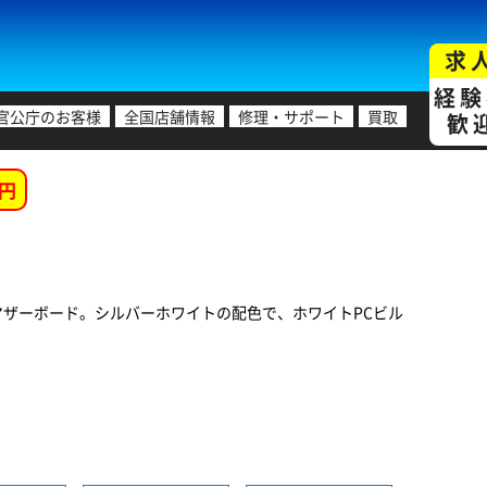
求
経験
官公庁のお客様
全国店舗情報
修理・サポート
買取
歓
円
したATXマザーボード。シルバーホワイトの配色で、ホワイトPCビル