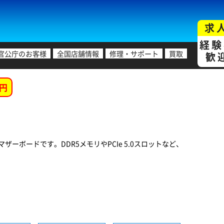
求
経験
官公庁のお客様
全国店舗情報
修理・サポート
買取
歓
円
ATXマザーボードです。DDR5メモリやPCIe 5.0スロットなど、