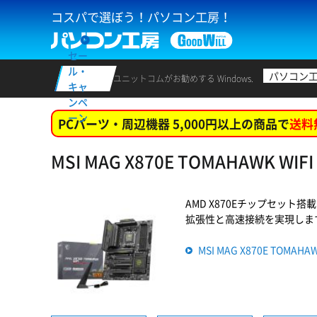
コスパで選ぼう！パソコン工房！
セー
ル・
パソコン
ユニットコムがお勧めする Windows.
キャ
ンペ
ーン
PCパーツ・周辺機器 5,000円以上の商品で
送料
MSI MAG X870E TOMAHAWK W
AMD X870Eチップセット搭載
拡張性と高速接続を実現します。 (
MSI MAG X870E TOMA