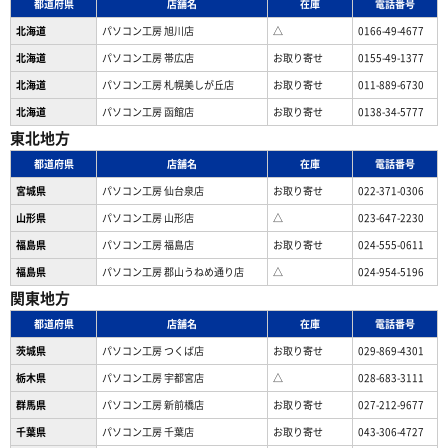
都道府県
店舗名
在庫
電話番号
北海道
パソコン工房 旭川店
△
0166-49-4677
北海道
パソコン工房 帯広店
お取り寄せ
0155-49-1377
北海道
パソコン⼯房 札幌美しが丘店
お取り寄せ
011-889-6730
北海道
パソコン工房 函館店
お取り寄せ
0138-34-5777
東北地方
都道府県
店舗名
在庫
電話番号
宮城県
パソコン工房 仙台泉店
お取り寄せ
022-371-0306
山形県
パソコン工房 山形店
△
023-647-2230
福島県
パソコン工房 福島店
お取り寄せ
024-555-0611
福島県
パソコン工房 郡山うねめ通り店
△
024-954-5196
関東地方
都道府県
店舗名
在庫
電話番号
茨城県
パソコン工房 つくば店
お取り寄せ
029-869-4301
栃木県
パソコン工房 宇都宮店
△
028-683-3111
群馬県
パソコン工房 新前橋店
お取り寄せ
027-212-9677
千葉県
パソコン工房 千葉店
お取り寄せ
043-306-4727