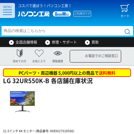
コスパで選ぼう！パソコン工房！
MENU
ご利用ガイド
カート
全国店舗情報
修理・サポート
買取
お電話でのご相談窓口
初めての方
お気に入り
閲覧履歴
PCパーツ・周辺機器 5,000円以上の商品で
送料無料
LG 32UR550K-B 各店舗在庫状況
31.5インチ 4K モニター (商品番号: 4989027028586)