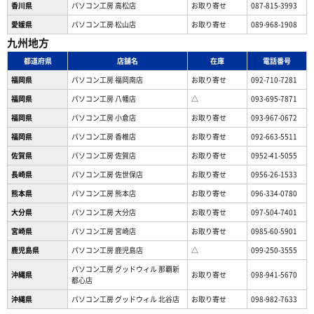
香川県
パソコン工房 高松店
お取り寄せ
087-815-3993
愛媛県
パソコン工房 松山店
お取り寄せ
089-968-1908
九州地方
都道府県
店舗名
在庫
電話番号
福岡県
パソコン工房 福岡南店
お取り寄せ
092-710-7281
福岡県
パソコン工房 八幡店
△
093-695-7871
福岡県
パソコン工房 小倉店
お取り寄せ
093-967-0672
福岡県
パソコン工房 香椎店
お取り寄せ
092-663-5511
佐賀県
パソコン工房 佐賀店
お取り寄せ
0952-41-5055
長崎県
パソコン工房 佐世保店
お取り寄せ
0956-26-1533
熊本県
パソコン工房 熊本店
お取り寄せ
096-334-0780
大分県
パソコン工房 大分店
お取り寄せ
097-504-7401
宮崎県
パソコン工房 宮崎店
お取り寄せ
0985-60-5901
鹿児島県
パソコン工房 鹿児島店
△
099-250-3555
パソコン工房 グッドウィル 那覇新
沖縄県
お取り寄せ
098-941-5670
都心店
沖縄県
パソコン工房 グッドウィル 北谷店
お取り寄せ
098-982-7633