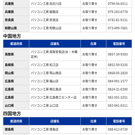
兵庫県
パソコン工房 加古川店
お取り寄せ
0794-56-6511
兵庫県
パソコン工房 姫路店
お取り寄せ
079-243-0778
奈良県
パソコン工房 奈良店
お取り寄せ
0742-81-9131
和歌山県
パソコン工房 和歌山店
お取り寄せ
073-499-7681
中国地方
都道府県
店舗名
在庫
電話番号
パソコン工房 鳥取安長店(水・木曜
鳥取県
お取り寄せ
0857-39-9393
定休)
島根県
パソコン工房 松江店
お取り寄せ
0852-59-5335
岡山県
パソコン工房 岡山南店
お取り寄せ
0868-05-2820
広島県
パソコン工房 福山店
お取り寄せ
084-991-1577
広島県
パソコン工房 東広島店
お取り寄せ
0824-31-0290
広島県
パソコン工房 広島商工センター店
お取り寄せ
082-501-3251
山口県
パソコン工房 山口店
お取り寄せ
083-941-0311
四国地方
都道府県
店舗名
在庫
電話番号
徳島県
パソコン工房 徳島店
お取り寄せ
088-612-0730