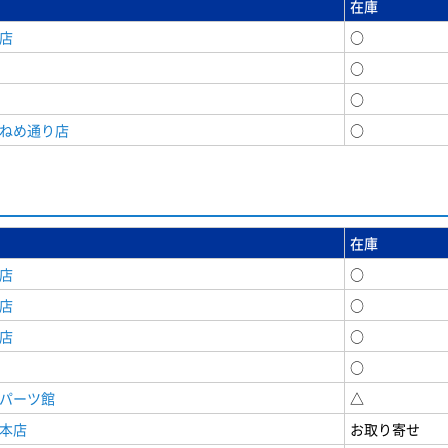
在庫
店
○
○
○
うねめ通り店
○
在庫
店
○
店
○
店
○
○
原パーツ館
△
原本店
お取り寄せ