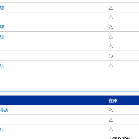
店
△
△
店
△
店
△
△
○
店
△
在庫
安長店
△
△
店
△
お取り寄せ