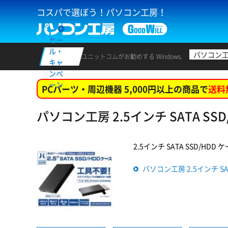
コスパで選ぼう！パソコン工房！
セー
ル・
パソコン
ユニットコムがお勧めする Windows.
キャ
ンペ
ーン
PCパーツ・周辺機器 5,000円以上の商品で
送料
パソコン工房 2.5インチ SATA SSD/
2.5インチ SATA SSD/HDD 
パソコン工房 2.5インチ SAT