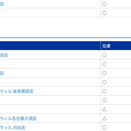
店
○
○
在庫
女池店
○
○
店
○
○
ウィル 岐阜茜部店
○
○
△
ドウィル名古屋大須店
△
ウィル 刈谷店
○