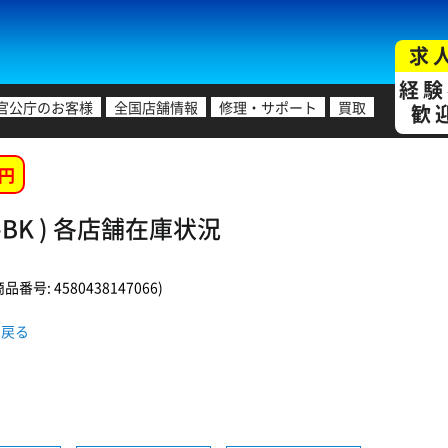
求
経験
官公庁のお客様
全国店舗情報
修理・サポート
買取
歓
円
S-BK ) 各店舗在庫状況
番号: 4580438147066)
ジへ戻る