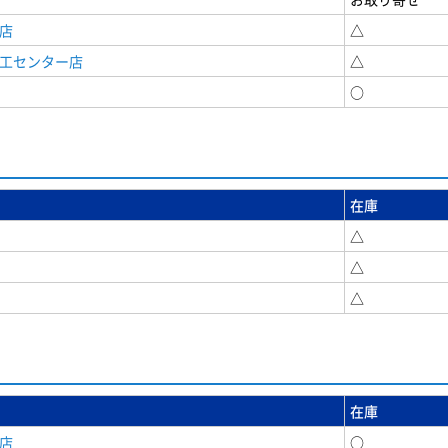
店
△
商工センター店
△
○
在庫
△
△
△
在庫
店
○