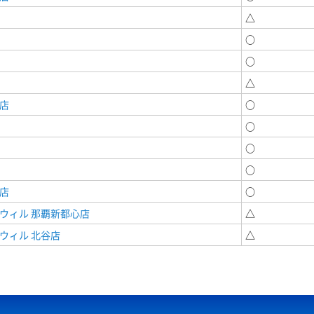
△
○
○
△
店
○
○
○
○
店
○
ウィル 那覇新都心店
△
ウィル 北谷店
△