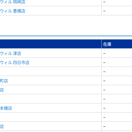
ウィル 岡崎店
−
ウィル 豊橋店
−
在庫
ウィル 津店
−
ウィル 四日市店
−
−
寺町店
−
店
−
−
日本橋店
−
−
店
−