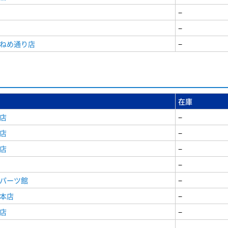
−
−
うねめ通り店
−
在庫
店
−
店
−
店
−
−
原パーツ館
−
原本店
−
店
−
−