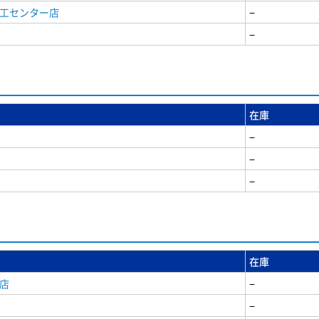
商工センター店
−
−
在庫
−
−
−
在庫
店
−
−