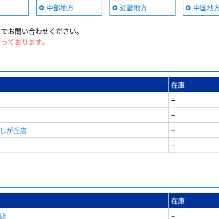
方
中部地方
近畿地方
中国地
までお問い合わせください。
なっております。
在庫
−
−
美しが丘店
−
−
在庫
店
−