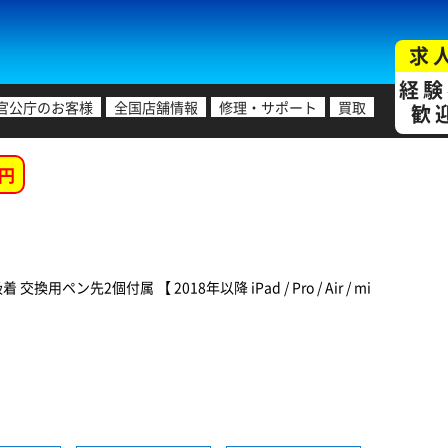
求
経験
官公庁のお客様
全国店舗情報
修理・サポート
買取
歓
円
ペン先2個付属 【 2018年以降 iPad / Pro / Air / mi