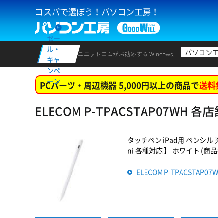
コスパで選ぼう！パソコン工房！
セー
ル・
パソコン
ユニットコムがお勧めする Windows.
キャ
ンペ
ーン
PCパーツ・周辺機器 5,000円以上の商品で
送料
ELECOM P-TPACSTAP07WH 
タッチペン iPad用 ペンシル 充電
ni 各種対応 】 ホワイト (商品番号
ELECOM P-TPACSTAP