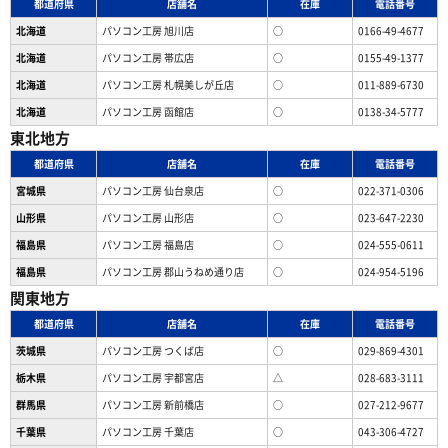
都道府県
店舗名
在庫
電話番号
北海道
パソコン工房 旭川店
○
0166-49-4677
北海道
パソコン工房 帯広店
○
0155-49-1377
北海道
パソコン⼯房 札幌美しが丘店
○
011-889-6730
北海道
パソコン工房 函館店
○
0138-34-5777
東北地方
都道府県
店舗名
在庫
電話番号
宮城県
パソコン工房 仙台泉店
○
022-371-0306
山形県
パソコン工房 山形店
○
023-647-2230
福島県
パソコン工房 福島店
○
024-555-0611
福島県
パソコン工房 郡山うねめ通り店
○
024-954-5196
関東地方
都道府県
店舗名
在庫
電話番号
茨城県
パソコン工房 つくば店
○
029-869-4301
栃木県
パソコン工房 宇都宮店
△
028-683-3111
群馬県
パソコン工房 新前橋店
○
027-212-9677
千葉県
パソコン工房 千葉店
○
043-306-4727