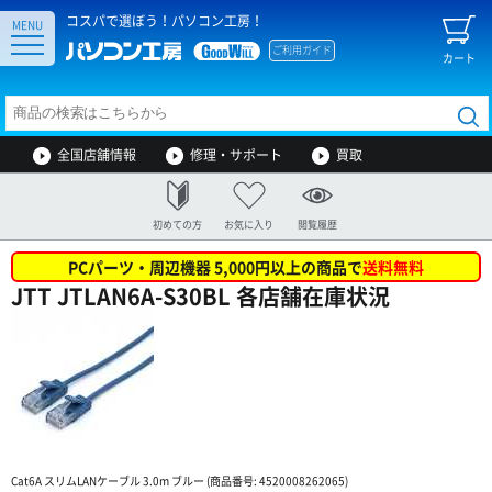
コスパで選ぼう！パソコン工房！
MENU
ご利用ガイド
カート
全国店舗情報
修理・サポート
買取
初めての方
お気に入り
閲覧履歴
PCパーツ・周辺機器 5,000円以上の商品で
送料無料
JTT JTLAN6A-S30BL 各店舗在庫状況
Cat6A スリムLANケーブル 3.0m ブルー (商品番号: 4520008262065)