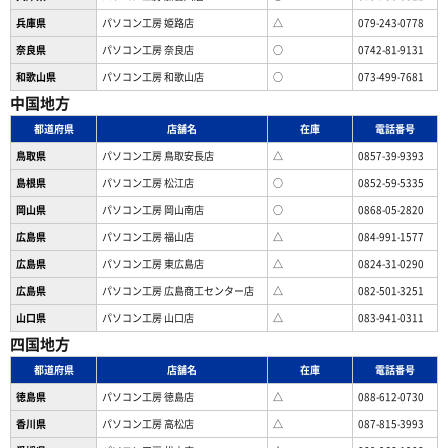
兵庫県
パソコン工房 姫路店
△
079-243-0778
奈良県
パソコン工房 奈良店
○
0742-81-9131
和歌山県
パソコン工房 和歌山店
○
073-499-7681
中国地方
都道府県
店舗名
在庫
電話番号
鳥取県
パソコン工房 鳥取安長店
△
0857-39-9393
島根県
パソコン工房 松江店
○
0852-59-5335
岡山県
パソコン工房 岡山南店
○
0868-05-2820
広島県
パソコン工房 福山店
△
084-991-1577
広島県
パソコン工房 東広島店
△
0824-31-0290
広島県
パソコン工房 広島商工センター店
△
082-501-3251
山口県
パソコン工房 山口店
△
083-941-0311
四国地方
都道府県
店舗名
在庫
電話番号
徳島県
パソコン工房 徳島店
△
088-612-0730
香川県
パソコン工房 高松店
△
087-815-3993