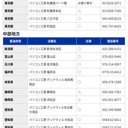
東京都
パソコン工房 秋葉原パーツ館
お取り寄せ
03-3526-3571
東京都
パソコン工房 秋葉原本店
△
03-5209-7330
東京都
パソコン工房 八王子店
○
042-649-8215
東京都
パソコン工房 町田店
○
042-707-6425
中部地方
都道府県
店舗名
在庫
電話番号
新潟県
パソコン工房 新潟女池店
○
025-288-0151
富山県
パソコン工房 富山店
○
076-420-5440
石川県
パソコン工房 金沢南店
○
076-214-3007
福井県
パソコン工房 福井店
○
0776-33-6412
パソコン工房 グッドウィル 岐阜茜
岐阜県
○
058-278-1588
部店
静岡県
パソコン工房 静岡店
△
054-260-7361
静岡県
パソコン工房 浜松店
△
053-401-8577
パソコン工房 グッドウィル名古屋
愛知県
○
052-249-9888
大須店
愛知県
パソコン工房 グッドウィル 刈谷店
○
0566-62-6811
愛知県
パソコン工房 グッドウィル 豊田店
△
0565-71-5230