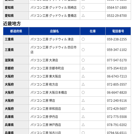
愛知県
パソコン工房 グッドウィル 岡崎店
○
0564-57-1880
愛知県
パソコン工房 グッドウィル 豊橋店
△
0532-29-8700
近畿地方
都道府県
店舗名
在庫
電話番号
三重県
パソコン工房 グッドウィル 津店
○
059-238-2255
パソコン工房 グッドウィル 四日市
三重県
○
059-347-1102
店
滋賀県
パソコン工房 大津店
○
077-547-5170
京都府
パソコン工房 京都寺町店
△
075-354-9210
大阪府
パソコン工房 東大阪店
△
06-6743-7213
大阪府
パソコン工房 枚方店
△
072-805-3557
大阪府
パソコン工房 大阪日本橋店
○
06-6647-8820
大阪府
パソコン工房 堺店
△
072-240-9116
大阪府
パソコン工房 岸和田店
△
072-429-5607
兵庫県
パソコン工房 伊丹店
△
072-775-5508
兵庫県
パソコン工房 神戸西店
△
078-791-0202
兵庫県
パソコン工房 加古川店
○
0794-56-6511