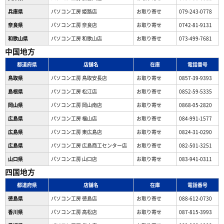
兵庫県
パソコン工房 姫路店
お取り寄せ
079-243-0778
奈良県
パソコン工房 奈良店
お取り寄せ
0742-81-9131
和歌山県
パソコン工房 和歌山店
お取り寄せ
073-499-7681
中国地方
都道府県
店舗名
在庫
電話番号
鳥取県
パソコン工房 鳥取安長店
お取り寄せ
0857-39-9393
島根県
パソコン工房 松江店
お取り寄せ
0852-59-5335
岡山県
パソコン工房 岡山南店
お取り寄せ
0868-05-2820
広島県
パソコン工房 福山店
お取り寄せ
084-991-1577
広島県
パソコン工房 東広島店
お取り寄せ
0824-31-0290
広島県
パソコン工房 広島商工センター店
お取り寄せ
082-501-3251
山口県
パソコン工房 山口店
お取り寄せ
083-941-0311
四国地方
都道府県
店舗名
在庫
電話番号
徳島県
パソコン工房 徳島店
お取り寄せ
088-612-0730
香川県
パソコン工房 高松店
お取り寄せ
087-815-3993