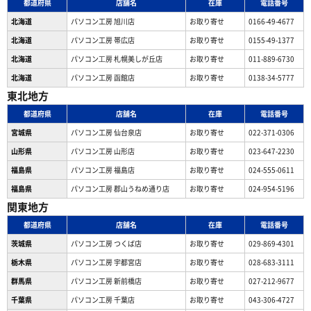
都道府県
店舗名
在庫
電話番号
北海道
パソコン工房 旭川店
お取り寄せ
0166-49-4677
北海道
パソコン工房 帯広店
お取り寄せ
0155-49-1377
北海道
パソコン⼯房 札幌美しが丘店
お取り寄せ
011-889-6730
北海道
パソコン工房 函館店
お取り寄せ
0138-34-5777
東北地方
都道府県
店舗名
在庫
電話番号
宮城県
パソコン工房 仙台泉店
お取り寄せ
022-371-0306
山形県
パソコン工房 山形店
お取り寄せ
023-647-2230
福島県
パソコン工房 福島店
お取り寄せ
024-555-0611
福島県
パソコン工房 郡山うねめ通り店
お取り寄せ
024-954-5196
関東地方
都道府県
店舗名
在庫
電話番号
茨城県
パソコン工房 つくば店
お取り寄せ
029-869-4301
栃木県
パソコン工房 宇都宮店
お取り寄せ
028-683-3111
群馬県
パソコン工房 新前橋店
お取り寄せ
027-212-9677
千葉県
パソコン工房 千葉店
お取り寄せ
043-306-4727