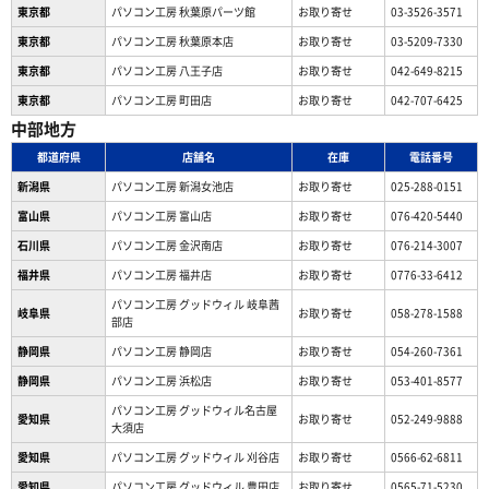
東京都
パソコン工房 秋葉原パーツ館
お取り寄せ
03-3526-3571
東京都
パソコン工房 秋葉原本店
お取り寄せ
03-5209-7330
東京都
パソコン工房 八王子店
お取り寄せ
042-649-8215
東京都
パソコン工房 町田店
お取り寄せ
042-707-6425
中部地方
都道府県
店舗名
在庫
電話番号
新潟県
パソコン工房 新潟女池店
お取り寄せ
025-288-0151
富山県
パソコン工房 富山店
お取り寄せ
076-420-5440
石川県
パソコン工房 金沢南店
お取り寄せ
076-214-3007
福井県
パソコン工房 福井店
お取り寄せ
0776-33-6412
パソコン工房 グッドウィル 岐阜茜
岐阜県
お取り寄せ
058-278-1588
部店
静岡県
パソコン工房 静岡店
お取り寄せ
054-260-7361
静岡県
パソコン工房 浜松店
お取り寄せ
053-401-8577
パソコン工房 グッドウィル名古屋
愛知県
お取り寄せ
052-249-9888
大須店
愛知県
パソコン工房 グッドウィル 刈谷店
お取り寄せ
0566-62-6811
愛知県
パソコン工房 グッドウィル 豊田店
お取り寄せ
0565-71-5230