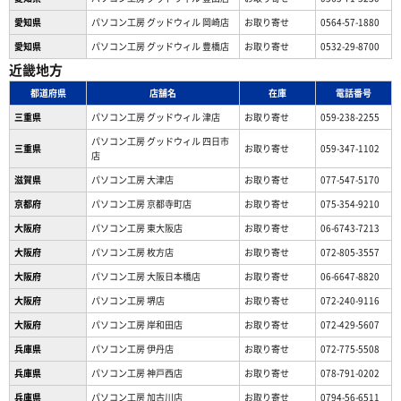
愛知県
パソコン工房 グッドウィル 岡崎店
お取り寄せ
0564-57-1880
愛知県
パソコン工房 グッドウィル 豊橋店
お取り寄せ
0532-29-8700
近畿地方
都道府県
店舗名
在庫
電話番号
三重県
パソコン工房 グッドウィル 津店
お取り寄せ
059-238-2255
パソコン工房 グッドウィル 四日市
三重県
お取り寄せ
059-347-1102
店
滋賀県
パソコン工房 大津店
お取り寄せ
077-547-5170
京都府
パソコン工房 京都寺町店
お取り寄せ
075-354-9210
大阪府
パソコン工房 東大阪店
お取り寄せ
06-6743-7213
大阪府
パソコン工房 枚方店
お取り寄せ
072-805-3557
大阪府
パソコン工房 大阪日本橋店
お取り寄せ
06-6647-8820
大阪府
パソコン工房 堺店
お取り寄せ
072-240-9116
大阪府
パソコン工房 岸和田店
お取り寄せ
072-429-5607
兵庫県
パソコン工房 伊丹店
お取り寄せ
072-775-5508
兵庫県
パソコン工房 神戸西店
お取り寄せ
078-791-0202
兵庫県
パソコン工房 加古川店
お取り寄せ
0794-56-6511