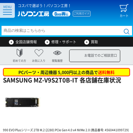
コスパで選ぼう！パソコン工房！
MENU
ご利用ガイド
カート
全国店舗情報
修理・サポート
買取
お電話でのご相談窓口
初めての方
お気に入り
閲覧履歴
PCパーツ・周辺機器 5,000円以上の商品で
送料無料
SAMSUNG MZ-V9S2T0B-IT 各店舗在庫状況
990 EVO Plusシリーズ 2TB M.2 (2280) PCIe Gen 4.0 x4 NVMe 2.0 (商品番号: 4560441099729)