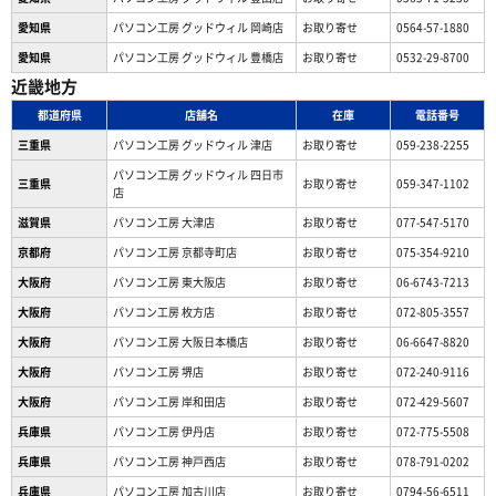
愛知県
パソコン工房 グッドウィル 岡崎店
お取り寄せ
0564-57-1880
愛知県
パソコン工房 グッドウィル 豊橋店
お取り寄せ
0532-29-8700
近畿地方
都道府県
店舗名
在庫
電話番号
三重県
パソコン工房 グッドウィル 津店
お取り寄せ
059-238-2255
パソコン工房 グッドウィル 四日市
三重県
お取り寄せ
059-347-1102
店
滋賀県
パソコン工房 大津店
お取り寄せ
077-547-5170
京都府
パソコン工房 京都寺町店
お取り寄せ
075-354-9210
大阪府
パソコン工房 東大阪店
お取り寄せ
06-6743-7213
大阪府
パソコン工房 枚方店
お取り寄せ
072-805-3557
大阪府
パソコン工房 大阪日本橋店
お取り寄せ
06-6647-8820
大阪府
パソコン工房 堺店
お取り寄せ
072-240-9116
大阪府
パソコン工房 岸和田店
お取り寄せ
072-429-5607
兵庫県
パソコン工房 伊丹店
お取り寄せ
072-775-5508
兵庫県
パソコン工房 神戸西店
お取り寄せ
078-791-0202
兵庫県
パソコン工房 加古川店
お取り寄せ
0794-56-6511