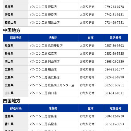
兵庫県
パソコン工房 姫路店
お取り寄せ
079-243-0778
奈良県
パソコン工房 奈良店
お取り寄せ
0742-81-9131
和歌山県
パソコン工房 和歌山店
お取り寄せ
073-499-7681
中国地方
都道府県
店舗名
在庫
電話番号
鳥取県
パソコン工房 鳥取安長店
お取り寄せ
0857-39-9393
島根県
パソコン工房 松江店
お取り寄せ
0852-59-5335
岡山県
パソコン工房 岡山南店
お取り寄せ
0868-05-2820
広島県
パソコン工房 福山店
お取り寄せ
084-991-1577
広島県
パソコン工房 東広島店
お取り寄せ
0824-31-0290
広島県
パソコン工房 広島商工センター店
お取り寄せ
082-501-3251
山口県
パソコン工房 山口店
お取り寄せ
083-941-0311
四国地方
都道府県
店舗名
在庫
電話番号
徳島県
パソコン工房 徳島店
お取り寄せ
088-612-0730
香川県
パソコン工房 高松店
お取り寄せ
087-815-3993