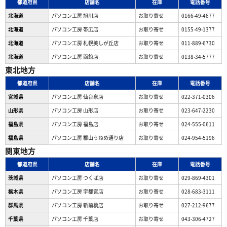
都道府県
店舗名
在庫
電話番号
北海道
パソコン工房 旭川店
お取り寄せ
0166-49-4677
北海道
パソコン工房 帯広店
お取り寄せ
0155-49-1377
北海道
パソコン⼯房 札幌美しが丘店
お取り寄せ
011-889-6730
北海道
パソコン工房 函館店
お取り寄せ
0138-34-5777
東北地方
都道府県
店舗名
在庫
電話番号
宮城県
パソコン工房 仙台泉店
お取り寄せ
022-371-0306
山形県
パソコン工房 山形店
お取り寄せ
023-647-2230
福島県
パソコン工房 福島店
お取り寄せ
024-555-0611
福島県
パソコン工房 郡山うねめ通り店
お取り寄せ
024-954-5196
関東地方
都道府県
店舗名
在庫
電話番号
茨城県
パソコン工房 つくば店
お取り寄せ
029-869-4301
栃木県
パソコン工房 宇都宮店
お取り寄せ
028-683-3111
群馬県
パソコン工房 新前橋店
お取り寄せ
027-212-9677
千葉県
パソコン工房 千葉店
お取り寄せ
043-306-4727