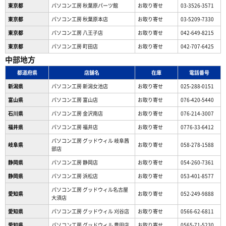
東京都
パソコン工房 秋葉原パーツ館
お取り寄せ
03-3526-3571
東京都
パソコン工房 秋葉原本店
お取り寄せ
03-5209-7330
東京都
パソコン工房 八王子店
お取り寄せ
042-649-8215
東京都
パソコン工房 町田店
お取り寄せ
042-707-6425
中部地方
都道府県
店舗名
在庫
電話番号
新潟県
パソコン工房 新潟女池店
お取り寄せ
025-288-0151
富山県
パソコン工房 富山店
お取り寄せ
076-420-5440
石川県
パソコン工房 金沢南店
お取り寄せ
076-214-3007
福井県
パソコン工房 福井店
お取り寄せ
0776-33-6412
パソコン工房 グッドウィル 岐阜茜
岐阜県
お取り寄せ
058-278-1588
部店
静岡県
パソコン工房 静岡店
お取り寄せ
054-260-7361
静岡県
パソコン工房 浜松店
お取り寄せ
053-401-8577
パソコン工房 グッドウィル名古屋
愛知県
お取り寄せ
052-249-9888
大須店
愛知県
パソコン工房 グッドウィル 刈谷店
お取り寄せ
0566-62-6811
愛知県
パソコン工房 グッドウィル 豊田店
お取り寄せ
0565-71-5230