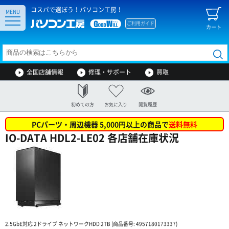
コスパで選ぼう！パソコン工房！
MENU
ご利用ガイド
カート
全国店舗情報
修理・サポート
買取
初めての方
お気に入り
閲覧履歴
PCパーツ・周辺機器 5,000円以上の商品で
送料無料
IO-DATA HDL2-LE02 各店舗在庫状況
2.5GbE対応 2ドライブ ネットワークHDD 2TB (商品番号: 4957180173337)