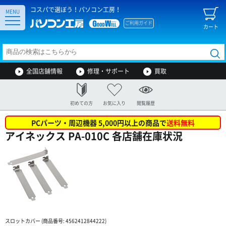
コスパで選ぼう！パソコン工房！
MENU
ご利用ガイド
カート
全国店舗情報
修理・サポート
買取
初めての方
お気に入り
閲覧履歴
PCパーツ・周辺機器 5,000円以上の商品で
送料無料
アイネックス PA-010C 各店舗在庫状況
スロットカバー (商品番号: 4562412844222)