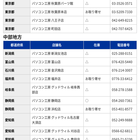
東京都
パソコン工房 秋葉原パーツ館
△
03-3526-3571
東京都
パソコン工房 秋葉原本店
お取り寄せ
03-5209-7330
東京都
パソコン工房 八王子店
△
042-649-8215
東京都
パソコン工房 町田店
△
042-707-6425
中部地方
都道府県
店舗名
在庫
電話番号
新潟県
パソコン工房 新潟女池店
△
025-288-0151
富山県
パソコン工房 富山店
△
076-420-5440
石川県
パソコン工房 金沢南店
△
076-214-3007
福井県
パソコン工房 福井店
お取り寄せ
0776-33-6412
パソコン工房 グッドウィル 岐阜茜
岐阜県
△
058-278-1588
部店
静岡県
パソコン工房 静岡店
○
054-260-7361
静岡県
パソコン工房 浜松店
お取り寄せ
053-401-8577
パソコン工房 グッドウィル名古屋
愛知県
△
052-249-9888
大須店
愛知県
パソコン工房 グッドウィル 刈谷店
△
0566-62-6811
愛知県
パソコン工房 グッドウィル 豊田店
△
0565-71-5230