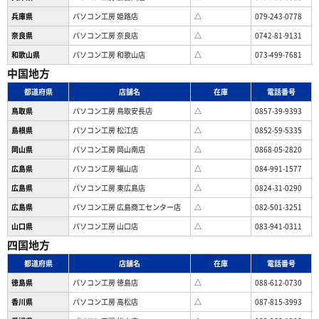
兵庫県
パソコン工房 姫路店
△
079-243-0778
奈良県
パソコン工房 奈良店
△
0742-81-9131
和歌山県
パソコン工房 和歌山店
△
073-499-7681
中国地方
都道府県
店舗名
在庫
電話番号
鳥取県
パソコン工房 鳥取安長店
△
0857-39-9393
島根県
パソコン工房 松江店
△
0852-59-5335
岡山県
パソコン工房 岡山南店
△
0868-05-2820
広島県
パソコン工房 福山店
△
084-991-1577
広島県
パソコン工房 東広島店
△
0824-31-0290
広島県
パソコン工房 広島商工センター店
△
082-501-3251
山口県
パソコン工房 山口店
△
083-941-0311
四国地方
都道府県
店舗名
在庫
電話番号
徳島県
パソコン工房 徳島店
△
088-612-0730
香川県
パソコン工房 高松店
△
087-815-3993