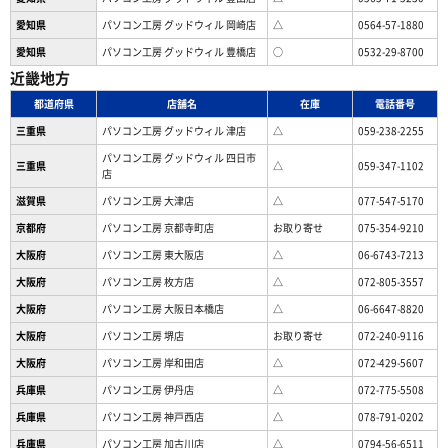
愛知県
パソコン工房 グッドウィル 岡崎店
△
0564-57-1880
愛知県
パソコン工房 グッドウィル 豊橋店
○
0532-29-8700
近畿地方
都道府県
店舗名
在庫
電話番号
三重県
パソコン工房 グッドウィル 津店
△
059-238-2255
パソコン工房 グッドウィル 四日市
三重県
△
059-347-1102
店
滋賀県
パソコン工房 大津店
△
077-547-5170
京都府
パソコン工房 京都寺町店
お取り寄せ
075-354-9210
大阪府
パソコン工房 東大阪店
△
06-6743-7213
大阪府
パソコン工房 枚方店
△
072-805-3557
大阪府
パソコン工房 大阪日本橋店
△
06-6647-8820
大阪府
パソコン工房 堺店
お取り寄せ
072-240-9116
大阪府
パソコン工房 岸和田店
△
072-429-5607
兵庫県
パソコン工房 伊丹店
△
072-775-5508
兵庫県
パソコン工房 神戸西店
△
078-791-0202
兵庫県
パソコン工房 加古川店
△
0794-56-6511