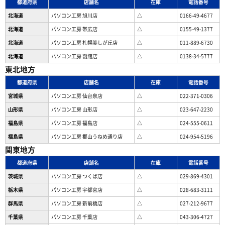
都道府県
店舗名
在庫
電話番号
北海道
パソコン工房 旭川店
△
0166-49-4677
北海道
パソコン工房 帯広店
△
0155-49-1377
北海道
パソコン⼯房 札幌美しが丘店
△
011-889-6730
北海道
パソコン工房 函館店
△
0138-34-5777
東北地方
都道府県
店舗名
在庫
電話番号
宮城県
パソコン工房 仙台泉店
△
022-371-0306
山形県
パソコン工房 山形店
△
023-647-2230
福島県
パソコン工房 福島店
△
024-555-0611
福島県
パソコン工房 郡山うねめ通り店
△
024-954-5196
関東地方
都道府県
店舗名
在庫
電話番号
茨城県
パソコン工房 つくば店
△
029-869-4301
栃木県
パソコン工房 宇都宮店
△
028-683-3111
群馬県
パソコン工房 新前橋店
△
027-212-9677
千葉県
パソコン工房 千葉店
△
043-306-4727