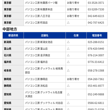
東京都
パソコン工房 秋葉原パーツ館
お取り寄せ
03-3526-3571
東京都
パソコン工房 秋葉原本店
お取り寄せ
03-5209-7330
東京都
パソコン工房 八王子店
お取り寄せ
042-649-8215
東京都
パソコン工房 町田店
△
042-707-6425
中部地方
都道府県
店舗名
在庫
電話番号
新潟県
パソコン工房 新潟女池店
△
025-288-0151
富山県
パソコン工房 富山店
△
076-420-5440
石川県
パソコン工房 金沢南店
△
076-214-3007
福井県
パソコン工房 福井店
△
0776-33-6412
パソコン工房 グッドウィル 岐阜茜
岐阜県
△
058-278-1588
部店
静岡県
パソコン工房 静岡店
お取り寄せ
054-260-7361
静岡県
パソコン工房 浜松店
△
053-401-8577
パソコン工房 グッドウィル名古屋
愛知県
△
052-249-9888
大須店
愛知県
パソコン工房 グッドウィル 刈谷店
△
0566-62-6811
愛知県
パソコン工房 グッドウィル 豊田店
△
0565-71-5230