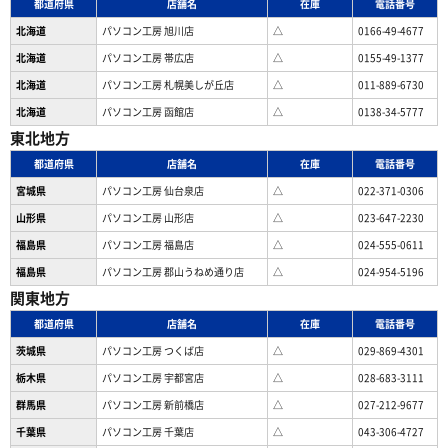
都道府県
店舗名
在庫
電話番号
北海道
パソコン工房 旭川店
△
0166-49-4677
北海道
パソコン工房 帯広店
△
0155-49-1377
北海道
パソコン⼯房 札幌美しが丘店
△
011-889-6730
北海道
パソコン工房 函館店
△
0138-34-5777
東北地方
都道府県
店舗名
在庫
電話番号
宮城県
パソコン工房 仙台泉店
△
022-371-0306
山形県
パソコン工房 山形店
△
023-647-2230
福島県
パソコン工房 福島店
△
024-555-0611
福島県
パソコン工房 郡山うねめ通り店
△
024-954-5196
関東地方
都道府県
店舗名
在庫
電話番号
茨城県
パソコン工房 つくば店
△
029-869-4301
栃木県
パソコン工房 宇都宮店
△
028-683-3111
群馬県
パソコン工房 新前橋店
△
027-212-9677
千葉県
パソコン工房 千葉店
△
043-306-4727