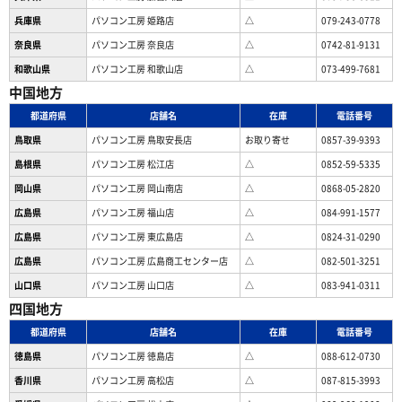
兵庫県
パソコン工房 姫路店
△
079-243-0778
奈良県
パソコン工房 奈良店
△
0742-81-9131
和歌山県
パソコン工房 和歌山店
△
073-499-7681
中国地方
都道府県
店舗名
在庫
電話番号
鳥取県
パソコン工房 鳥取安長店
お取り寄せ
0857-39-9393
島根県
パソコン工房 松江店
△
0852-59-5335
岡山県
パソコン工房 岡山南店
△
0868-05-2820
広島県
パソコン工房 福山店
△
084-991-1577
広島県
パソコン工房 東広島店
△
0824-31-0290
広島県
パソコン工房 広島商工センター店
△
082-501-3251
山口県
パソコン工房 山口店
△
083-941-0311
四国地方
都道府県
店舗名
在庫
電話番号
徳島県
パソコン工房 徳島店
△
088-612-0730
香川県
パソコン工房 高松店
△
087-815-3993