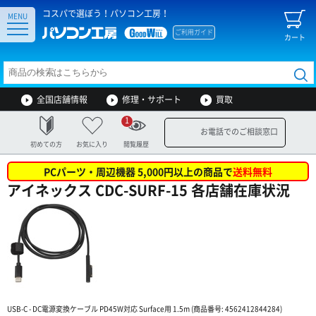
コスパで選ぼう！パソコン工房！
MENU
ご利用ガイド
カート
全国店舗情報
修理・サポート
買取
1
お電話でのご相談窓口
初めての方
お気に入り
閲覧履歴
PCパーツ・周辺機器 5,000円以上の商品で
送料無料
アイネックス CDC-SURF-15 各店舗在庫状況
USB-C - DC電源変換ケーブル PD45W対応 Surface用 1.5m (商品番号: 4562412844284)