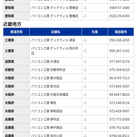
愛知県
パソコン工房 グッドウィル 岡崎店
△
0564-57-1880
愛知県
パソコン工房 グッドウィル 豊橋店
△
0532-29-8700
近畿地方
都道府県
店舗名
在庫
電話番号
三重県
パソコン工房 グッドウィル 津店
△
059-238-2255
パソコン工房 グッドウィル 四日市
三重県
△
059-347-1102
店
滋賀県
パソコン工房 大津店
△
077-547-5170
京都府
パソコン工房 京都寺町店
△
075-354-9210
大阪府
パソコン工房 東大阪店
△
06-6743-7213
大阪府
パソコン工房 枚方店
△
072-805-3557
大阪府
パソコン工房 大阪日本橋店
△
06-6647-8820
大阪府
パソコン工房 堺店
△
072-240-9116
大阪府
パソコン工房 岸和田店
△
072-429-5607
兵庫県
パソコン工房 伊丹店
△
072-775-5508
兵庫県
パソコン工房 神戸西店
△
078-791-0202
兵庫県
パソコン工房 加古川店
△
0794-56-6511