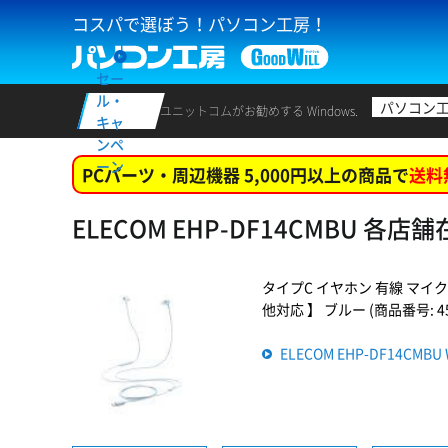
コスパで選ぼう！パソコン工房！
セー
ル・
パソコン
ユニットコムがお勧めする Windows.
キャ
ンペ
ーン
PCパーツ・周辺機器 5,000円以上の商品で
送料
ELECOM EHP-DF14CMBU 各店
タイプC イヤホン 有線 マイク付き 
他対応 】 ブルー (商品番号: 454
ELECOM EHP-DF14CM