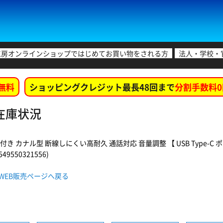
工房オンラインショップではじめてお買い物をされる方
法人・学校・
無料
ショッピングクレジット最長48回まで
分割手数料0
舗在庫状況
カナル型 断線しにくい高耐久 通話対応 音量調整 【 USB Type-C ポート搭載 iPhon
9550321556)
BU WEB販売ページへ戻る