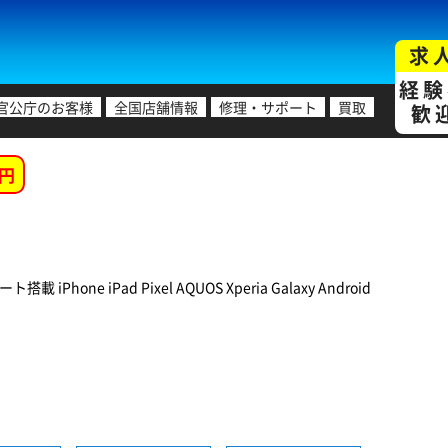
求
経験
官公庁のお客様
全国店舗情報
修理・サポート
買取
歓
円
e iPad Pixel AQUOS Xperia Galaxy Android