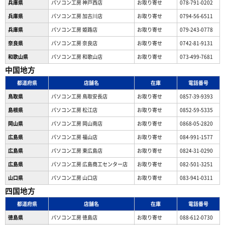
兵庫県
パソコン工房 神戸西店
お取り寄せ
078-791-0202
兵庫県
パソコン工房 加古川店
お取り寄せ
0794-56-6511
兵庫県
パソコン工房 姫路店
お取り寄せ
079-243-0778
奈良県
パソコン工房 奈良店
お取り寄せ
0742-81-9131
和歌山県
パソコン工房 和歌山店
お取り寄せ
073-499-7681
中国地方
都道府県
店舗名
在庫
電話番号
鳥取県
パソコン工房 鳥取安長店
お取り寄せ
0857-39-9393
島根県
パソコン工房 松江店
お取り寄せ
0852-59-5335
岡山県
パソコン工房 岡山南店
お取り寄せ
0868-05-2820
広島県
パソコン工房 福山店
お取り寄せ
084-991-1577
広島県
パソコン工房 東広島店
お取り寄せ
0824-31-0290
広島県
パソコン工房 広島商工センター店
お取り寄せ
082-501-3251
山口県
パソコン工房 山口店
お取り寄せ
083-941-0311
四国地方
都道府県
店舗名
在庫
電話番号
徳島県
パソコン工房 徳島店
お取り寄せ
088-612-0730