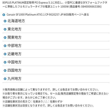
80PLUS PLATINUM認定取得 PCI Express 5.1に対応し、小型PCに最適なSFXフォームファクタ
ーに準拠したフルモジュラータイプの電源ユニット 1000W (商品番号: 0840006663386)
Corsair SF1000 Platinum ATX3.1 CP-9020257-JP WEB販売ページへ戻る
北海道地方
東北地方
関東地方
中部地方
近畿地方
中国地方
四国地方
九州地方
※販売価格は店舗によって異なりますので、詳しくは各店までお問い合わせください。
※お取り寄せ表示になっている場合でも、セール品/販売店舗限定等の理由でご希望に添えない
場合がございます。あらかじめご了承ください。
※店舗在庫状況の見方 〇：在庫あり / △：在庫わずか
※店舗在庫状況は目安となりますので、詳しくは各店までお問い合わせください。