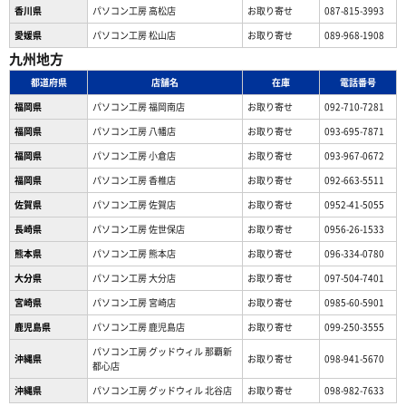
香川県
パソコン工房 高松店
お取り寄せ
087-815-3993
愛媛県
パソコン工房 松山店
お取り寄せ
089-968-1908
九州地方
都道府県
店舗名
在庫
電話番号
福岡県
パソコン工房 福岡南店
お取り寄せ
092-710-7281
福岡県
パソコン工房 八幡店
お取り寄せ
093-695-7871
福岡県
パソコン工房 小倉店
お取り寄せ
093-967-0672
福岡県
パソコン工房 香椎店
お取り寄せ
092-663-5511
佐賀県
パソコン工房 佐賀店
お取り寄せ
0952-41-5055
長崎県
パソコン工房 佐世保店
お取り寄せ
0956-26-1533
熊本県
パソコン工房 熊本店
お取り寄せ
096-334-0780
大分県
パソコン工房 大分店
お取り寄せ
097-504-7401
宮崎県
パソコン工房 宮崎店
お取り寄せ
0985-60-5901
鹿児島県
パソコン工房 鹿児島店
お取り寄せ
099-250-3555
パソコン工房 グッドウィル 那覇新
沖縄県
お取り寄せ
098-941-5670
都心店
沖縄県
パソコン工房 グッドウィル 北谷店
お取り寄せ
098-982-7633