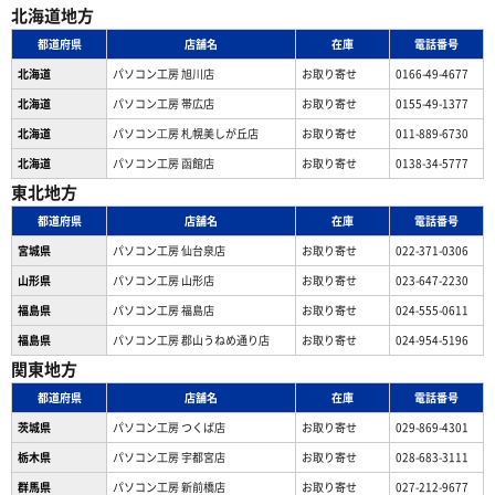
北海道地方
都道府県
店舗名
在庫
電話番号
北海道
パソコン工房 旭川店
お取り寄せ
0166-49-4677
北海道
パソコン工房 帯広店
お取り寄せ
0155-49-1377
北海道
パソコン⼯房 札幌美しが丘店
お取り寄せ
011-889-6730
北海道
パソコン工房 函館店
お取り寄せ
0138-34-5777
東北地方
都道府県
店舗名
在庫
電話番号
宮城県
パソコン工房 仙台泉店
お取り寄せ
022-371-0306
山形県
パソコン工房 山形店
お取り寄せ
023-647-2230
福島県
パソコン工房 福島店
お取り寄せ
024-555-0611
福島県
パソコン工房 郡山うねめ通り店
お取り寄せ
024-954-5196
関東地方
都道府県
店舗名
在庫
電話番号
茨城県
パソコン工房 つくば店
お取り寄せ
029-869-4301
栃木県
パソコン工房 宇都宮店
お取り寄せ
028-683-3111
群馬県
パソコン工房 新前橋店
お取り寄せ
027-212-9677