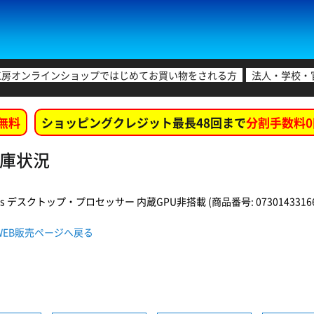
工房オンラインショップではじめてお買い物をされる方
法人・学校・
無料
ショッピングクレジット最長48回まで
分割手数料0
舗在庫状況
 Series デスクトップ・プロセッサー 内蔵GPU非搭載 (商品番号: 07301433166
BOX WEB販売ページへ戻る