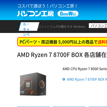
コスパで選ぼう！パソコン工房！
セー
ル・
パソコン
ユニットコムがお勧めする Windows.
キャ
ンペ
ーン
PCパーツ・周辺機器 5,000円以上の商品で
送料
AMD Ryzen 7 8700F BOX 各店
AMD CPU Ryzen 7 8000
AMD Ryzen 7 8700F 