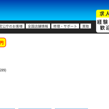
求
経験
官公庁のお客様
全国店舗情報
修理・サポート
買取
歓
円
99)