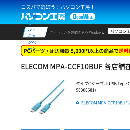
コスパで選ぼう！パソコン工房！
セー
ル・
パソコン
ユニットコムがお勧めする Windows.
キャ
ンペ
ーン
PCパーツ・周辺機器 5,000円以上の商品で
送料
ELECOM MPA-CCF10BUF 各店
タイプC ケーブル USB Type C 
50300681)
ELECOM MPA-CCF10B