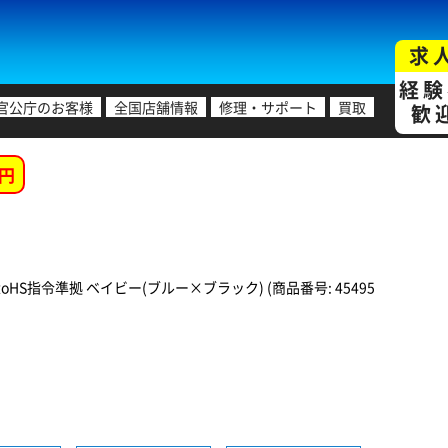
求
経験
官公庁のお客様
全国店舗情報
修理・サポート
買取
歓
円
 機器対応 】 RoHS指令準拠 ベイビー(ブルー×ブラック) (商品番号: 45495