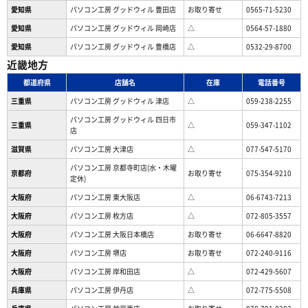
愛知県
パソコン工房 グッドウィル 豊田店
お取り寄せ
0565-71-5230
愛知県
パソコン工房 グッドウィル 岡崎店
△
0564-57-1880
愛知県
パソコン工房 グッドウィル 豊橋店
△
0532-29-8700
近畿地方
都道府県
店舗名
在庫
電話番号
三重県
パソコン工房 グッドウィル 津店
△
059-238-2255
パソコン工房 グッドウィル 四日市
三重県
△
059-347-1102
店
滋賀県
パソコン工房 大津店
△
077-547-5170
パソコン工房 京都寺町店(水・木曜
京都府
お取り寄せ
075-354-9210
定休)
大阪府
パソコン工房 東大阪店
△
06-6743-7213
大阪府
パソコン工房 枚方店
△
072-805-3557
大阪府
パソコン工房 大阪日本橋店
お取り寄せ
06-6647-8820
大阪府
パソコン工房 堺店
お取り寄せ
072-240-9116
大阪府
パソコン工房 岸和田店
△
072-429-5607
兵庫県
パソコン工房 伊丹店
△
072-775-5508