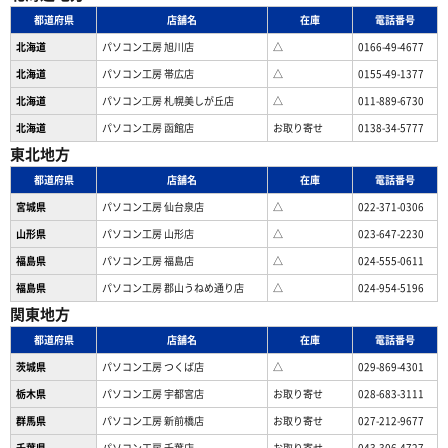
都道府県
店舗名
在庫
電話番号
北海道
パソコン工房 旭川店
△
0166-49-4677
北海道
パソコン工房 帯広店
△
0155-49-1377
北海道
パソコン⼯房 札幌美しが丘店
△
011-889-6730
北海道
パソコン工房 函館店
お取り寄せ
0138-34-5777
東北地方
都道府県
店舗名
在庫
電話番号
宮城県
パソコン工房 仙台泉店
△
022-371-0306
山形県
パソコン工房 山形店
△
023-647-2230
福島県
パソコン工房 福島店
△
024-555-0611
福島県
パソコン工房 郡山うねめ通り店
△
024-954-5196
関東地方
都道府県
店舗名
在庫
電話番号
茨城県
パソコン工房 つくば店
△
029-869-4301
栃木県
パソコン工房 宇都宮店
お取り寄せ
028-683-3111
群馬県
パソコン工房 新前橋店
お取り寄せ
027-212-9677
千葉県
パソコン工房 千葉店
お取り寄せ
043-306-4727