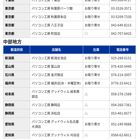
東京都
パソコン工房 秋葉原パーツ館
お取り寄せ
03-3526-3571
東京都
パソコン工房 秋葉原本店
お取り寄せ
03-5209-7330
東京都
パソコン工房 八王子店
お取り寄せ
042-649-8215
東京都
パソコン工房 町田店
○
042-707-6425
中部地方
都道府県
店舗名
在庫
電話番号
新潟県
パソコン工房 新潟女池店
お取り寄せ
025-288-0151
富山県
パソコン工房 富山店
お取り寄せ
076-420-5440
石川県
パソコン工房 金沢南店
お取り寄せ
076-214-3007
福井県
パソコン工房 福井店(水・木曜定休)
お取り寄せ
0776-33-6412
パソコン工房 グッドウィル 岐阜茜
岐阜県
△
058-278-1588
部店
静岡県
パソコン工房 静岡店
△
054-260-7361
静岡県
パソコン工房 浜松店
△
053-401-8577
パソコン工房 グッドウィル名古屋
愛知県
お取り寄せ
052-249-9888
大須店
愛知県
パソコン工房 グッドウィル 刈谷店
△
0566-62-6811