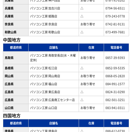
兵庫県
パソコン工房 神戸西店
お取り寄せ
078-791-0202
兵庫県
パソコン工房 加古川店
△
0794-56-6511
兵庫県
パソコン工房 姫路店
△
079-243-0778
奈良県
パソコン工房 奈良店
お取り寄せ
0742-81-9131
和歌山県
パソコン工房 和歌山店
△
073-499-7681
中国地方
都道府県
店舗名
在庫
電話番号
パソコン工房 鳥取安長店(水・木曜
鳥取県
お取り寄せ
0857-39-9393
定休)
島根県
パソコン工房 松江店
△
0852-59-5335
岡山県
パソコン工房 岡山南店
お取り寄せ
0868-05-2820
広島県
パソコン工房 福山店
お取り寄せ
084-991-1577
広島県
パソコン工房 東広島店
△
0824-31-0290
広島県
パソコン工房 広島商工センター店
△
082-501-3251
山口県
パソコン工房 山口店
お取り寄せ
083-941-0311
四国地方
都道府県
店舗名
在庫
電話番号
徳島県
パソコン工房 徳島店
△
088-612-0730