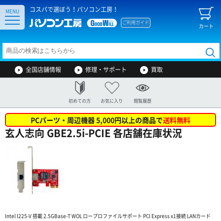
コスパで選ぼう！パソコン工房！
MENU
ご利用ガイド
カート
全国店舗情報
修理・サポート
買取
初めての方
お気に入り
閲覧履歴
PCパーツ・周辺機器 5,000円以上の商品で
送料無料
玄人志向 GBE2.5i-PCIE 各店舗在庫状況
Intel I225-V 搭載 2.5GBase-T WOL ロープロファイルサポート PCI Express x1接続 LANカード