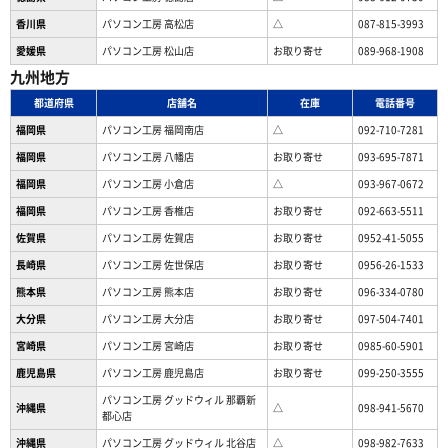
香川県
パソコン工房 高松店
△
087-815-3993
愛媛県
パソコン工房 松山店
お取り寄せ
089-968-1908
九州地方
都道府県
店舗名
在庫
電話番号
福岡県
パソコン工房 福岡南店
△
092-710-7281
福岡県
パソコン工房 八幡店
お取り寄せ
093-695-7871
福岡県
パソコン工房 小倉店
△
093-967-0672
福岡県
パソコン工房 香椎店
お取り寄せ
092-663-5511
佐賀県
パソコン工房 佐賀店
お取り寄せ
0952-41-5055
長崎県
パソコン工房 佐世保店
お取り寄せ
0956-26-1533
熊本県
パソコン工房 熊本店
お取り寄せ
096-334-0780
大分県
パソコン工房 大分店
お取り寄せ
097-504-7401
宮崎県
パソコン工房 宮崎店
お取り寄せ
0985-60-5901
鹿児島県
パソコン工房 鹿児島店
お取り寄せ
099-250-3555
パソコン工房 グッドウィル 那覇新
沖縄県
△
098-941-5670
都心店
沖縄県
パソコン工房 グッドウィル 北谷店
△
098-982-7633