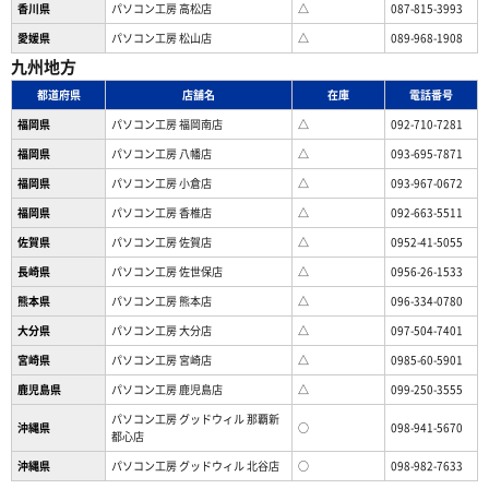
香川県
パソコン工房 高松店
△
087-815-3993
愛媛県
パソコン工房 松山店
△
089-968-1908
九州地方
都道府県
店舗名
在庫
電話番号
福岡県
パソコン工房 福岡南店
△
092-710-7281
福岡県
パソコン工房 八幡店
△
093-695-7871
福岡県
パソコン工房 小倉店
△
093-967-0672
福岡県
パソコン工房 香椎店
△
092-663-5511
佐賀県
パソコン工房 佐賀店
△
0952-41-5055
長崎県
パソコン工房 佐世保店
△
0956-26-1533
熊本県
パソコン工房 熊本店
△
096-334-0780
大分県
パソコン工房 大分店
△
097-504-7401
宮崎県
パソコン工房 宮崎店
△
0985-60-5901
鹿児島県
パソコン工房 鹿児島店
△
099-250-3555
パソコン工房 グッドウィル 那覇新
沖縄県
○
098-941-5670
都心店
沖縄県
パソコン工房 グッドウィル 北谷店
○
098-982-7633