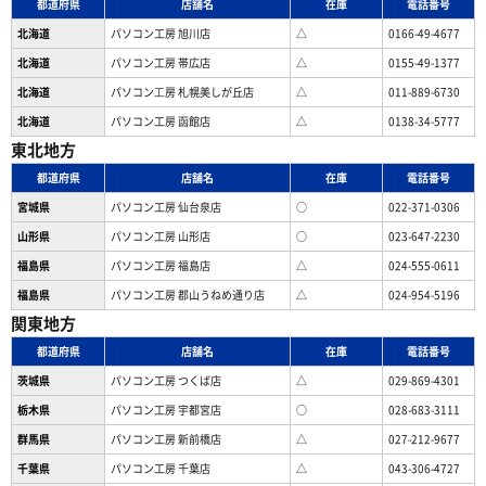
都道府県
店舗名
在庫
電話番号
北海道
パソコン工房 旭川店
△
0166-49-4677
北海道
パソコン工房 帯広店
△
0155-49-1377
北海道
パソコン⼯房 札幌美しが丘店
△
011-889-6730
北海道
パソコン工房 函館店
△
0138-34-5777
東北地方
都道府県
店舗名
在庫
電話番号
宮城県
パソコン工房 仙台泉店
○
022-371-0306
山形県
パソコン工房 山形店
○
023-647-2230
福島県
パソコン工房 福島店
△
024-555-0611
福島県
パソコン工房 郡山うねめ通り店
△
024-954-5196
関東地方
都道府県
店舗名
在庫
電話番号
茨城県
パソコン工房 つくば店
△
029-869-4301
栃木県
パソコン工房 宇都宮店
○
028-683-3111
群馬県
パソコン工房 新前橋店
△
027-212-9677
千葉県
パソコン工房 千葉店
△
043-306-4727