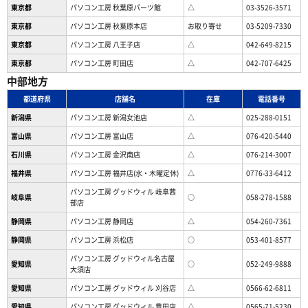
東京都
パソコン工房 秋葉原パーツ館
△
03-3526-3571
東京都
パソコン工房 秋葉原本店
お取り寄せ
03-5209-7330
東京都
パソコン工房 八王子店
△
042-649-8215
東京都
パソコン工房 町田店
△
042-707-6425
中部地方
都道府県
店舗名
在庫
電話番号
新潟県
パソコン工房 新潟女池店
△
025-288-0151
富山県
パソコン工房 富山店
△
076-420-5440
石川県
パソコン工房 金沢南店
△
076-214-3007
福井県
パソコン工房 福井店(水・木曜定休)
△
0776-33-6412
パソコン工房 グッドウィル 岐阜茜
岐阜県
○
058-278-1588
部店
静岡県
パソコン工房 静岡店
△
054-260-7361
静岡県
パソコン工房 浜松店
○
053-401-8577
パソコン工房 グッドウィル名古屋
愛知県
○
052-249-9888
大須店
愛知県
パソコン工房 グッドウィル 刈谷店
△
0566-62-6811
愛知県
パソコン工房 グッドウィル 豊田店
△
0565-71-5230