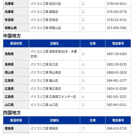
兵庫県
パソコン工房 加古川店
△
0794-56-6511
兵庫県
パソコン工房 姫路店
△
079-243-0778
奈良県
パソコン工房 奈良店
△
0742-81-9131
和歌山県
パソコン工房 和歌山店
△
073-499-7681
中国地方
都道府県
店舗名
在庫
電話番号
パソコン工房 鳥取安長店(水・木曜
鳥取県
△
0857-39-9393
定休)
島根県
パソコン工房 松江店
△
0852-59-5335
岡山県
パソコン工房 岡山南店
△
0868-05-2820
広島県
パソコン工房 福山店
△
084-991-1577
広島県
パソコン工房 東広島店
○
0824-31-0290
広島県
パソコン工房 広島商工センター店
△
082-501-3251
山口県
パソコン工房 山口店
△
083-941-0311
四国地方
都道府県
店舗名
在庫
電話番号
徳島県
パソコン工房 徳島店
○
088-612-0730