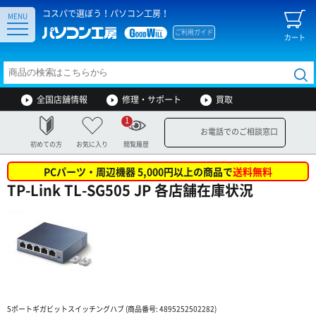
コスパで選ぼう！パソコン工房！
MENU
ご利用ガイド
カート
全国店舗情報
修理・サポート
買取
1
お電話でのご相談窓口
初めての方
お気に入り
閲覧履歴
PCパーツ・周辺機器 5,000円以上の商品で
送料無料
TP-Link TL-SG505 JP 各店舗在庫状況
5ポートギガビットスイッチングハブ (商品番号: 4895252502282)