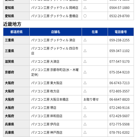
愛知県
パソコン工房 グッドウィル 岡崎店
△
0564-57-1880
愛知県
パソコン工房 グッドウィル 豊橋店
○
0532-29-8700
近畿地方
都道府県
店舗名
在庫
電話番号
三重県
パソコン工房 グッドウィル 津店
△
059-238-2255
パソコン工房 グッドウィル 四日市
三重県
△
059-347-1102
店
滋賀県
パソコン工房 大津店
△
077-547-5170
パソコン工房 京都寺町店(水・木曜
京都府
△
075-354-9210
定休)
大阪府
パソコン工房 東大阪店
△
06-6743-7213
大阪府
パソコン工房 枚方店
△
072-805-3557
大阪府
パソコン工房 大阪日本橋店
お取り寄せ
06-6647-8820
大阪府
パソコン工房 堺店
△
072-240-9116
大阪府
パソコン工房 岸和田店
△
072-429-5607
兵庫県
パソコン工房 伊丹店
△
072-775-5508
兵庫県
パソコン工房 神戸西店
△
078-791-0202