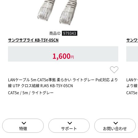
商品ID
979343
サンワサプライ KB-T5Y-05CN
サンワサ
1,600
円
LANケーブル 5m CAT5e準拠 柔らかい ライトグレー PoE対応 より
LANケ
線 UTP クロス結線 RJ45 KB-T5Y-05CN
より線 
CAT5e / 5m / ライトグレー
CAT5e
特徴
サポート
お問い合わせ