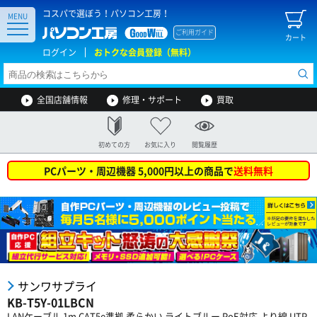
コスパで選ぼう！パソコン工房！
MENU
ご利用ガイド
カート
ログイン
おトクな会員登録（無料）
全国店舗情報
修理・サポート
買取
初めての方
お気に入り
閲覧履歴
PCパーツ・周辺機器 5,000円以上の商品で
送料無料
サンワサプライ
KB-T5Y-01LBCN
LANケーブル 1m CAT5e準拠 柔らかい ライトブルー PoE対応 より線 UTP